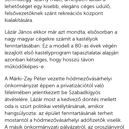
lehetőséget egy kisebb, elegáns céges üdülő,
felsővezetőknek szánt rekreációs központ
kialakítására.
Lázár János ekkor már azt mondta, elsősorban a
nagy magyar cégekre számít a kastélyok
fenntartásában. Ez a modell a 80-as évek végén
lezajlott első kastélyprogram tapasztalatai alapján
azonban kétséges, hogy hosszú távon
működőképes-e.
A Márki-Zay Péter vezette hódmezővásárhelyi
önkormányzat éppen a privatizációtól való
félelmében jelentkezett be Szabadkígyós
átvételére. Lázár most a kedvező döntés mellett
oda is szúrt politikai vetélytársának, amikor
hangsúlyozta: az épület fenntartásának terheit
mostantól a hódmezővásárhelyi adófizetők viselik.
A másik önkormányzati pályázatról, az oroszlányiról