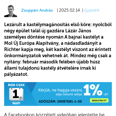
Zsuppán András
| 2025.02.14. |
Gyorshír
Lezárult a kastélymagánosítás első köre: nyolcból
négy épület talál új gazdára Lázár János
személyes döntése nyomán A bajnai kastélyt a
Mol Új Európa Alapítvány, a nádasdladányit a
Richter kapja meg, két kastélyt viszont az érintett
önkormányzatok vehetnek át. Mindez még csak a
nyitány: február második felében újabb húsz
állami tulajdonú kastély átvételére írnak ki
pályázatot.
A Facebookon közzétett videóban jelentette be