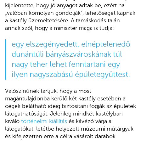
kijelentette, hogy jó anyagot adtak be, ezért ha
„valóban komolyan gondolják”, lehetőséget kapnak
a kastély üzemeltetésére. A tamáskodás talán
annak szól, hogy a miniszter maga is tudja:
egy elszegényedett, elnéptelenedő
dunántúli bányászvároskának túl
nagy teher lehet fenntartani egy
ilyen nagyszabású épületegyüttest.
Valószínűnek tartjuk, hogy a most
magántulajdonba kerülő két kastély esetében a
cégek belátható ideig biztosítani fogják az épületek
látogathatóságát. Jelenleg mindkét kastélyban
kiváló
történelmi kiállítás
és kávézó várja a
látogatókat, letétbe helyezett múzeumi műtárgyak
és kifejezetten erre a célra vásárolt darabok