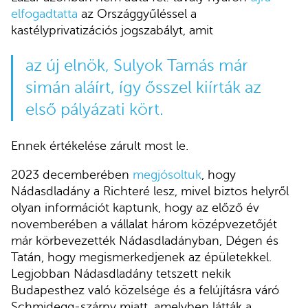
elfogadtatta
az Országgyűléssel a
kastélyprivatizációs jogszabályt, amit
az új elnök, Sulyok Tamás már
simán aláírt, így ősszel kiírták az
első pályázati kört.
Ennek értékelése zárult most le.
2023 decemberében
megjósoltuk
, hogy
Nádasdladány a Richteré lesz, mivel biztos helyről
olyan információt kaptunk, hogy az előző év
novemberében a vállalat három középvezetőjét
már körbevezették Nádasdladányban, Dégen és
Tatán, hogy megismerkedjenek az épületekkel.
Legjobban Nádasdladány tetszett nekik
Budapesthez való közelsége és a felújításra váró
Schmidegg-szárny miatt, amelyben látták a