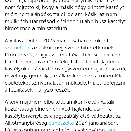
szerint „kifejezetten jó eredménynek” tekint. Azt
nem fejtette ki, hogy a másik négy érintett kastélyt
miért nem ajándékozta el, de ami késik, az nem
múlik: február második felében újabb húsz kastélyt
hirdet meg a minisztérium.
A Válasz Online 2023 márciusában elsőként
számolt be
az akkor még szinte hihetetlennek
tűnő tervről, hogy az elmúlt években sok milliárd
forintért mintaszerűen felújított, állami tulajdonú
kastélyokat Lázár János egyszerűen elajándékozná,
mivel úgy gondolja, az állam képtelen a műemlék
épületeket színvonalasan működtetni, és befejezni
a felújítások hiányzó részét.
A terv majdnem elbukott, amikor Novák Katalin
köztársasági elnök nem volt hajlandó aláírni a
kastélytörvényt, és a jogszabály első változatát az
Alkotmánybíróság
elmeszelte
2024 januárjában.
Lázár azonban nem adta fel: tavaly nyáron
újra