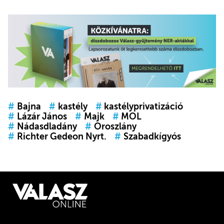
#
Bajna
#
kastély
#
kastélyprivatizáció
#
Lázár János
#
Majk
#
MOL
#
Nádasdladány
#
Oroszlány
#
Richter Gedeon Nyrt.
#
Szabadkígyós