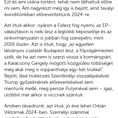
Ezt és ami utána történt, tehát nem láthattuk előre
mi sem. Ám nagyrészt még így is bejött, amit tavalyi
évindítónkban előrevetítettünk 2024-re.
Azt írtuk akkor: nyáron a Fidesz fog nyerni
,
az EP-
választáson is neki lesz a legtöbb képviselője és az
önkormányzatin is jobban fog szerepelni, mint
2019 őszén. Azt is írtuk, hogy „az egyetlen
látványos csatatér Budapest lesz, a főpolgármesteri
szék, de ha azt nem is szerzi vissza a kormánypárt,
a Karácsony Gergely mögötti közgyűlési többséget
még akár meg is roppanthatja egy-két trükkel”.
Bejött, lásd trükközés Szentkirályi visszalépésével.
Trump győzelmének előrevetítésével sem
mentünk mellé, meg persze Putyinéval sem – igaz,
utóbbit már akkor is viccnek szántuk.
Amiben tévedtünk: azt írtuk, jó éve lehet Orbán
Viktornak 2024-ben. Személyi számmal