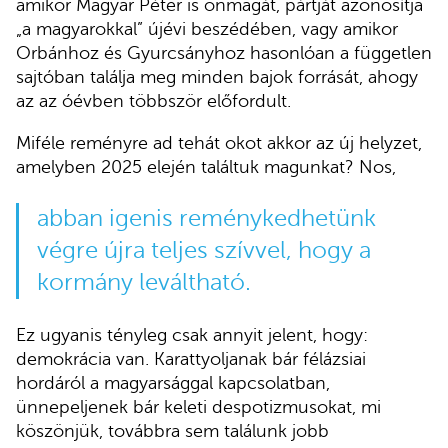
amikor Magyar Péter is önmagát, pártját azonosítja
„a magyarokkal” újévi beszédében, vagy amikor
Orbánhoz és Gyurcsányhoz hasonlóan a független
sajtóban találja meg minden bajok forrását, ahogy
az az óévben többször előfordult.
Miféle reményre ad tehát okot akkor az új helyzet,
amelyben 2025 elején találtuk magunkat? Nos,
abban igenis reménykedhetünk
végre újra teljes szívvel, hogy a
kormány leváltható.
Ez ugyanis tényleg csak annyit jelent, hogy:
demokrácia van. Karattyoljanak bár félázsiai
hordáról a magyarsággal kapcsolatban,
ünnepeljenek bár keleti despotizmusokat, mi
köszönjük, továbbra sem találunk jobb