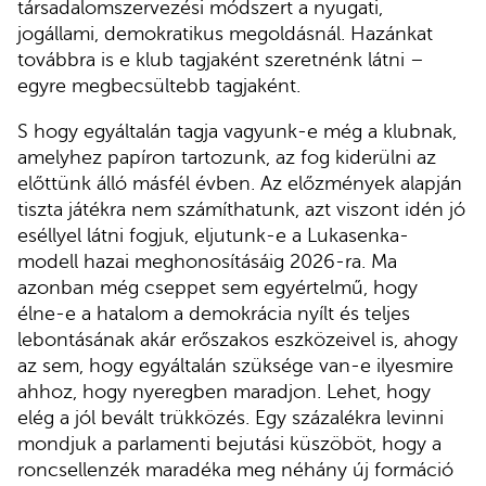
társadalomszervezési módszert a nyugati,
jogállami, demokratikus megoldásnál. Hazánkat
továbbra is e klub tagjaként szeretnénk látni –
egyre megbecsültebb tagjaként.
S hogy egyáltalán tagja vagyunk-e még a klubnak,
amelyhez papíron tartozunk, az fog kiderülni az
előttünk álló másfél évben. Az előzmények alapján
tiszta játékra nem számíthatunk, azt viszont idén jó
eséllyel látni fogjuk, eljutunk-e a Lukasenka-
modell hazai meghonosításáig 2026-ra. Ma
azonban még cseppet sem egyértelmű, hogy
élne-e a hatalom a demokrácia nyílt és teljes
lebontásának akár erőszakos eszközeivel is, ahogy
az sem, hogy egyáltalán szüksége van-e ilyesmire
ahhoz, hogy nyeregben maradjon. Lehet, hogy
elég a jól bevált trükközés. Egy százalékra levinni
mondjuk a parlamenti bejutási küszöböt, hogy a
roncsellenzék maradéka meg néhány új formáció