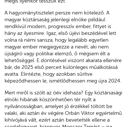
mégis ilyenkor tesszük ezt.
A hagyománytisztelet persze nem kötelező. A
magyar köztársaság jelenlegi elnöke például
rendkívül modern, progresszív ember, fittyet is
hány az ilyesmire. Igaz, első újévi beszédével lett
volna rá némi sansza, hogy legalább egyetlen
magyar ember megjegyezze a nevét, aki nem
újságíró vagy politikai elemző, ő mégsem élt a
lehetőséggel. E döntésével viszont akarata ellenére
bár, de 2025 első perceit különleges műalkotássá
avatta. Elintézte, hogy azokban sűrítve
képeződhessen le, ismétlődhessen meg újra 2024.
Mert miről is szólt az óév idehaza? Egy köztársasági
elnöki hibának köszönhetően tér nyílt a
nyilvánosságban, amelyet jó érzékkel töltött be
valaki, aki aztán év végére Orbán Viktor egyértelmű
kihívójává vált, ezért aztán bevetették ellene a
csodafegyvert, bizonyos Menczer Tamást – na