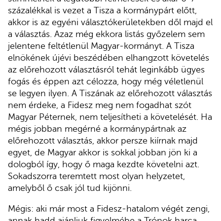
százalékkal is vezet a Tisza a kormánypárt előtt,
akkor is az egyéni választókerületekben dől majd el
a választás. Azaz még ekkora listás győzelem sem
jelentene feltétlenül Magyar-kormányt. A Tisza
elnökének újévi beszédében elhangzott követelés
az előrehozott választásról tehát leginkább ügyes
fogás és éppen azt célozza, hogy még véletlenül
se legyen ilyen. A Tiszának az előrehozott választás
nem érdeke, a Fidesz meg nem fogadhat szót
Magyar Péternek, nem teljesítheti a követelését. Ha
mégis jobban megérné a kormánypártnak az
előrehozott választás, akkor persze kiírnak majd
egyet, de Magyar akkor is sokkal jobban jön ki a
dologból így, hogy ő maga kezdte követelni azt.
Sokadszorra teremtett most olyan helyzetet,
amelyből ő csak jól tud kijönni.
Mégis: aki már most a Fidesz-hatalom végét zengi,
annak hadd ajánljuk figyelmébe a Trónok harca