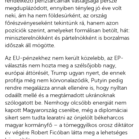
rendelkező pénztárcáinak vastagsága persze
megduplázódott, ennyiben tényleg jó éve volt
neki, ám ha nem földesúrként, az ország
főrészvényeseként tekintünk rá, hanem azon
pozíciók szerint, amelyeket formálisan betölt, hát:
miniszterelnökként és pártelnökként is borzalmas
időszak áll mögötte.
Az EU-pénzekhez nem került közelebb, az EP-
választás nem hozta meg a szélsőjobb nagy,
európai áttörését, Trump ugyan nyert, de ennek
profitja még nem körvonalazódik, Putyin pedig
rendre megalázza annak ellenére is, hogy nyíltan
odaállt mellé és a megtámadott ukránoknak
szólogatott be. Nemhogy olcsóbb energiát nem
kapott Magyarország cserébe, még a diplomáciai
sikert sem tudta learatni az önjelölt békeharcos
magyar kormányfő – a tömeggyilkos orosz diktátor
év végére Robert Ficóban látta meg a lehetséges