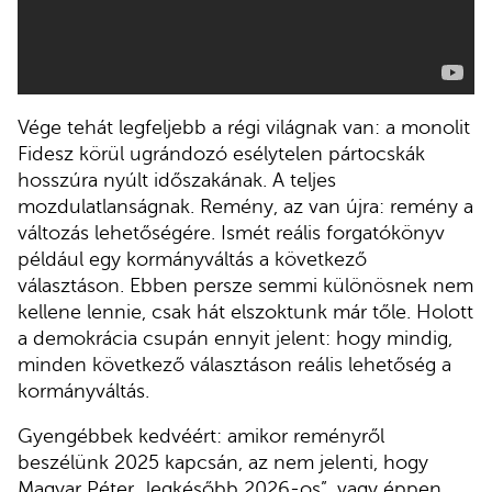
Vége tehát legfeljebb a régi világnak van: a monolit
Fidesz körül ugrándozó esélytelen pártocskák
hosszúra nyúlt időszakának. A teljes
mozdulatlanságnak. Remény, az van újra: remény a
változás lehetőségére. Ismét reális forgatókönyv
például egy kormányváltás a következő
választáson. Ebben persze semmi különösnek nem
kellene lennie, csak hát elszoktunk már tőle. Holott
a demokrácia csupán ennyit jelent: hogy mindig,
minden következő választáson reális lehetőség a
kormányváltás.
Gyengébbek kedvéért: amikor reményről
beszélünk 2025 kapcsán, az nem jelenti, hogy
Magyar Péter „legkésőbb 2026-os”, vagy éppen