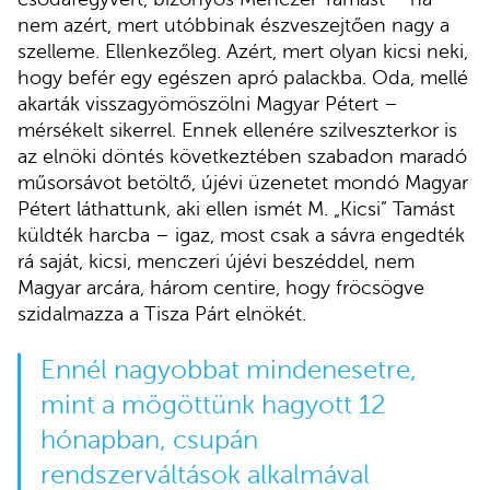
nem azért, mert utóbbinak észveszejtően nagy a
szelleme. Ellenkezőleg. Azért, mert olyan kicsi neki,
hogy befér egy egészen apró palackba. Oda, mellé
akarták visszagyömöszölni Magyar Pétert –
mérsékelt sikerrel. Ennek ellenére szilveszterkor is
az elnöki döntés következtében szabadon maradó
műsorsávot betöltő, újévi üzenetet mondó Magyar
Pétert láthattunk, aki ellen ismét M. „Kicsi” Tamást
küldték harcba – igaz, most csak a sávra engedték
rá saját, kicsi, menczeri újévi beszéddel, nem
Magyar arcára, három centire, hogy fröcsögve
szidalmazza a Tisza Párt elnökét.
Ennél nagyobbat mindenesetre,
mint a mögöttünk hagyott 12
hónapban, csupán
rendszerváltások alkalmával