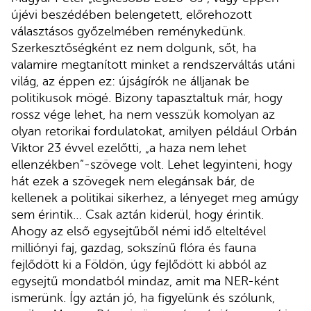
újévi beszédében belengetett, előrehozott
választásos győzelmében reménykedünk.
Szerkesztőségként ez nem dolgunk, sőt, ha
valamire megtanított minket a rendszerváltás utáni
világ, az éppen ez: újságírók ne álljanak be
politikusok mögé. Bizony tapasztaltuk már, hogy
rossz vége lehet, ha nem vesszük komolyan az
olyan retorikai fordulatokat, amilyen például Orbán
Viktor 23 évvel ezelőtti, „a haza nem lehet
ellenzékben”-szövege volt. Lehet legyinteni, hogy
hát ezek a szövegek nem elegánsak bár, de
kellenek a politikai sikerhez, a lényeget meg amúgy
sem érintik… Csak aztán kiderül, hogy érintik.
Ahogy az első egysejtűből némi idő elteltével
milliónyi faj, gazdag, sokszínű flóra és fauna
fejlődött ki a Földön, úgy fejlődött ki abból az
egysejtű mondatból mindaz, amit ma NER-ként
ismerünk. Így aztán jó, ha figyelünk és szólunk,