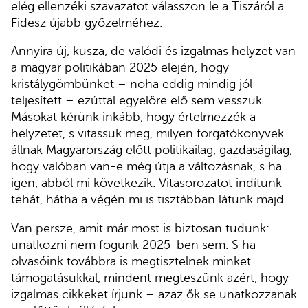
elég ellenzéki szavazatot válasszon le a Tiszáról a
Fidesz újabb győzelméhez.
Annyira új, kusza, de valódi és izgalmas helyzet van
a magyar politikában 2025 elején, hogy
kristálygömbünket – noha eddig mindig jól
teljesített – ezúttal egyelőre elő sem vesszük.
Másokat kérünk inkább, hogy értelmezzék a
helyzetet, s vitassuk meg, milyen forgatókönyvek
állnak Magyarország előtt politikailag, gazdaságilag,
hogy valóban van-e még útja a változásnak, s ha
igen, abból mi következik. Vitasorozatot indítunk
tehát, hátha a végén mi is tisztábban látunk majd.
Van persze, amit már most is biztosan tudunk:
unatkozni nem fogunk 2025-ben sem. S ha
olvasóink továbbra is megtisztelnek minket
támogatásukkal, mindent megteszünk azért, hogy
izgalmas cikkeket írjunk – azaz ők se unatkozzanak