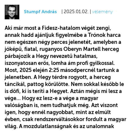
Stumpf András
| 2025.01.02. |
vélemény
Aki már most a Fidesz-hatalom végét zengi,
annak hadd ajánljuk figyelmébe a Trónok harca
nem egészen négy perces jelenetét, amelyben a
jóképű, fiatal, ruganyos Oberyn Martell herceg
párbajozik a Hegy nevezetű hatalmas,
iszonyatosan erős, lomha ám profi gyilkossal.
Most, 2025 elején 2:25 másodpercnél tartunk a
jelenetben. A Hegy térdre rogyott, a herceg
táncikál, pattog körülötte. Nem sokkal később le
is döfi, ki is teríti a Hegyet. Aztán mégis mi lesz a
vége… Hogy ez lesz-e a vége a magyar
valóságban is, nem tudhatjuk még. Azt viszont
igen, hogy ennél nagyobbat, mint az elmúlt
évben, csak rendszerváltásokkor fordult a magyar
világ. A mozdulatlanságnak és az unalomnak