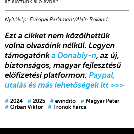
az előttünk álló évben.
Nyitókép: Európai Parlament/Alain Rolland
Ezt a cikket nem közölhettük
volna olvasóink nélkül. Legyen
támogatónk
a Donably-n
, az új,
biztonságos, magyar fejlesztésű
előfizetési platformon.
Paypal,
utalás és más lehetőségek itt >>>
#
2024
#
2025
#
évindító
#
Magyar Péter
#
Orbán Viktor
#
Trónok harca