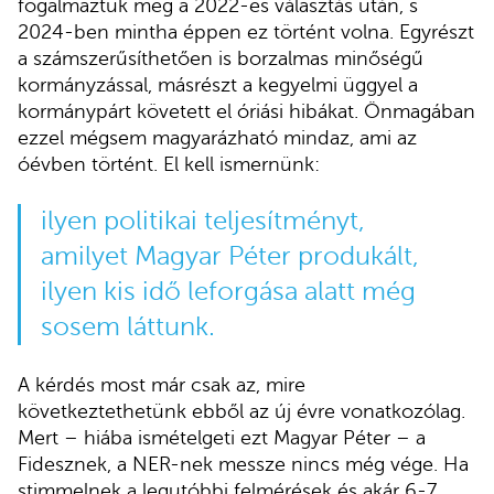
fogalmaztuk meg a 2022-es választás után, s
2024-ben mintha éppen ez történt volna. Egyrészt
a számszerűsíthetően is borzalmas minőségű
kormányzással, másrészt a kegyelmi üggyel a
kormánypárt követett el óriási hibákat. Önmagában
ezzel mégsem magyarázható mindaz, ami az
óévben történt. El kell ismernünk:
ilyen politikai teljesítményt,
amilyet Magyar Péter produkált,
ilyen kis idő leforgása alatt még
sosem láttunk.
A kérdés most már csak az, mire
következtethetünk ebből az új évre vonatkozólag.
Mert – hiába ismételgeti ezt Magyar Péter – a
Fidesznek, a NER-nek messze nincs még vége. Ha
stimmelnek a legutóbbi felmérések és akár 6-7