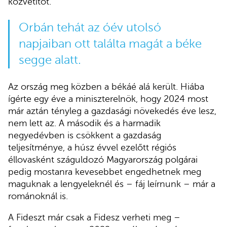
közvetítőt.
Orbán tehát az óév utolsó
napjaiban ott találta magát a béke
segge alatt.
Az ország meg közben a békáé alá került. Hiába
ígérte egy éve a miniszterelnök, hogy 2024 most
már aztán tényleg a gazdasági növekedés éve lesz,
nem lett az. A második és a harmadik
negyedévben is csökkent a gazdaság
teljesítménye, a húsz évvel ezelőtt régiós
éllovasként száguldozó Magyarország polgárai
pedig mostanra kevesebbet engedhetnek meg
maguknak a lengyeleknél és – fáj leírnunk – már a
románoknál is.
A Fideszt már csak a Fidesz verheti meg –