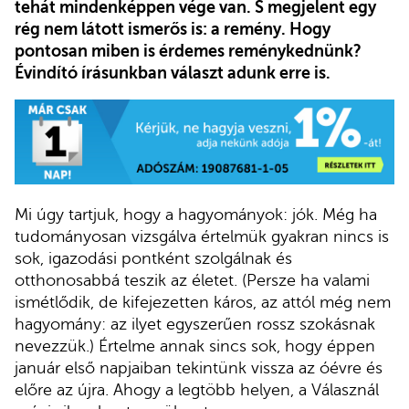
tehát mindenképpen vége van. S megjelent egy
rég nem látott ismerős is: a remény. Hogy
pontosan miben is érdemes reménykednünk?
Évindító írásunkban választ adunk erre is.
Mi úgy tartjuk, hogy a hagyományok: jók. Még ha
tudományosan vizsgálva értelmük gyakran nincs is
sok, igazodási pontként szolgálnak és
otthonosabbá teszik az életet. (Persze ha valami
ismétlődik, de kifejezetten káros, az attól még nem
hagyomány: az ilyet egyszerűen rossz szokásnak
nevezzük.) Értelme annak sincs sok, hogy éppen
január első napjaiban tekintünk vissza az óévre és
előre az újra. Ahogy a legtöbb helyen, a Válasznál