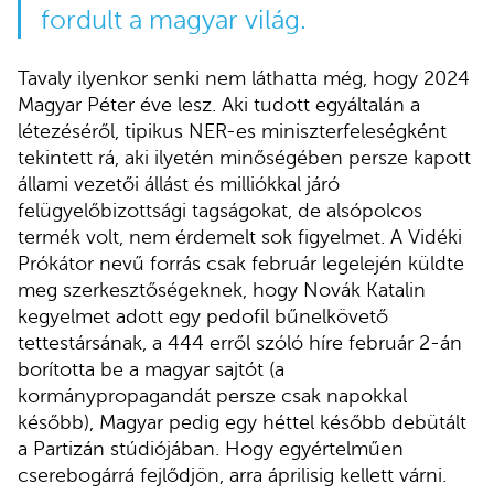
fordult a magyar világ.
Tavaly ilyenkor senki nem láthatta még, hogy 2024
Magyar Péter éve lesz. Aki tudott egyáltalán a
létezéséről, tipikus NER-es miniszterfeleségként
tekintett rá, aki ilyetén minőségében persze kapott
állami vezetői állást és milliókkal járó
felügyelőbizottsági tagságokat, de alsópolcos
termék volt, nem érdemelt sok figyelmet. A Vidéki
Prókátor nevű forrás csak február legelején küldte
meg szerkesztőségeknek, hogy Novák Katalin
kegyelmet adott egy pedofil bűnelkövető
tettestársának, a 444 erről szóló híre február 2-án
borította be a magyar sajtót (a
kormánypropagandát persze csak napokkal
később), Magyar pedig egy héttel később debütált
a Partizán stúdiójában. Hogy egyértelműen
cserebogárrá fejlődjön, arra áprilisig kellett várni.