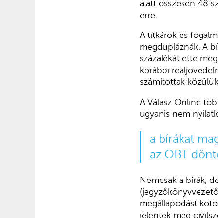
alatt összesen 48 sz
erre.
A titkárok és fogalm
megdupláznák. A bír
százalékát ette me
korábbi reáljövede
számítottak közülük
A Válasz Online több
ugyanis nem nyilatk
a bírákat ma
az OBT dönté
Nemcsak a bírák, d
(jegyzőkönyvvezetők,
megállapodást kötö
jelentek meg civilsz