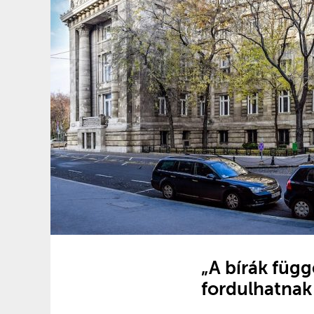
„A bírák füg
fordulhatnak