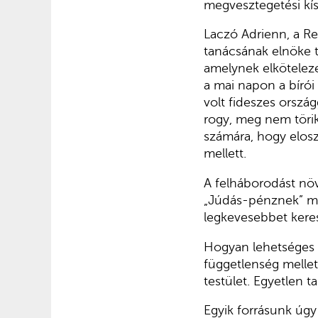
megvesztegetési kísé
Laczó Adrienn, a Re
tanácsának elnöke 
amelynek elköteleze
a mai napon a bírói
volt fideszes ország
rogy, meg nem törik
számára, hogy eloszl
mellett.
A felháborodást növ
„Júdás-pénznek” min
legkevesebbet keres
Hogyan lehetséges a
függetlenség mellet
testület. Egyetlen t
Egyik forrásunk úgy