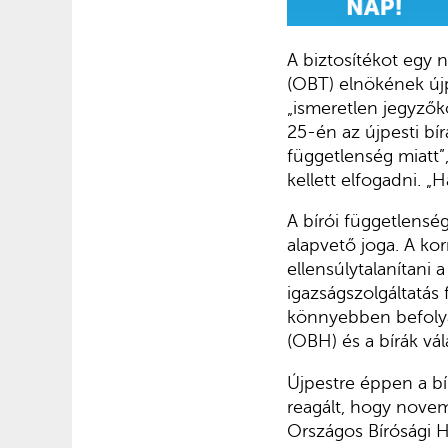
A biztosítékot egy n
(OBT) elnökének újpe
„ismeretlen jegyzők
25-én az újpesti bír
függetlenség miatt”
kellett elfogadni. „
A bírói függetlens
alapvető joga. A ko
ellensúlytalanítani
igazságszolgáltatás
könnyebben befolyás
(OBH) és a bírák vá
Újpestre éppen a bír
reagált, hogy novem
Országos Bírósági H