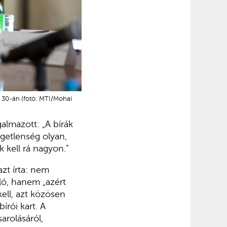
ár 30-án (fotó: MTI/Mohai
almazott: „A bírák
getlenség olyan,
k kell rá nagyon.”
zt írta: nem
ó, hanem „azért
ell, azt közösen
írói kart. A
arolásáról,