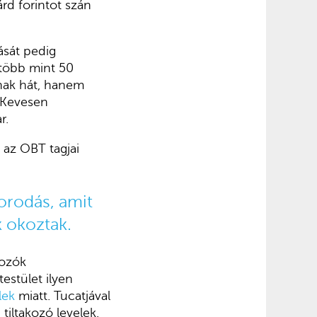
árd forintot szán
ását pedig
 több mint 50
nak hát, hanem
 Kevesen
ar.
 az OBT tagjai
orodás, amit
k okoztak.
gozók
testület ilyen
lek
miatt. Tucatjával
tiltakozó levelek.