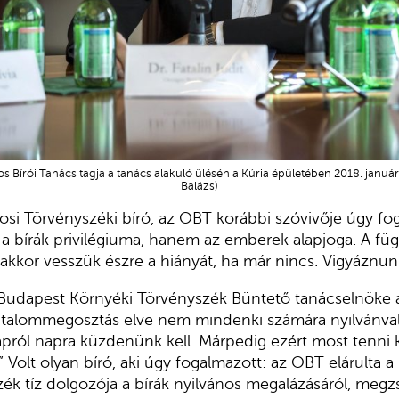
os Bírói Tanács tagja a tanács alakuló ülésén a Kúria épületében 2018. janu
Balázs)
osi Törvényszéki bíró, az OBT korábbi szóvivője úgy fog
 bírák privilégiuma, hanem az emberek alapjoga. A füg
 akkor vesszük észre a hiányát, ha már nincs. Vigyáznun
Budapest Környéki Törvényszék Büntető tanácselnöke a
atalommegosztás elve nem mindenki számára nyilvánval
pról napra küzdenünk kell. Márpedig ezért most tenni k
Volt olyan bíró, aki úgy fogalmazott: az OBT elárulta a b
ék tíz dolgozója a bírák nyilvános megalázásáról, megzs