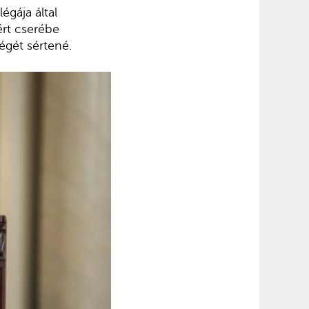
égája által
ért cserébe
égét sértené.