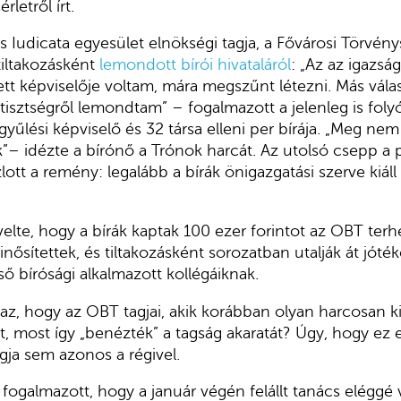
rletről írt.
s Iudicata egyesület elnökségi tagja, a Fővárosi Törvén
tiltakozásként
lemondott bírói hivataláról
: „Az az igazság
tt képviselője voltam, mára megszűnt létezni. Más vál
 tisztségről lemondtam” – fogalmazott a jelenleg is fol
gyűlési képviselő és 32 társa elleni per bírája. „Meg n
”– idézte a bírónő a Trónok harcát. Az utolsó csepp a 
ott a remény: legalább a bírák önigazgatási szerve kiáll
elte, hogy a bírák kaptak 100 ezer forintot az OBT terh
ősítettek, és tiltakozásként sorozatban utalják át jóték
ő bírósági alkalmazott kollégáiknak.
z, hogy az OBT tagjai, akik korábban olyan harcosan kiá
t, most így „benézték” a tagság akaratát? Úgy, hogy ez 
agja sem azonos a régivel.
 fogalmazott, hogy a január végén felállt tanács eléggé 