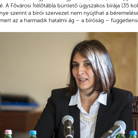
é. A Fővárosi Ítélőtábla büntető ügyszakos bírája (35 koll
ye szerint a bírói szervezet nem nyújthat a béremelés
, mert az a harmadik hatalmi ág – a bíróság – függetlens