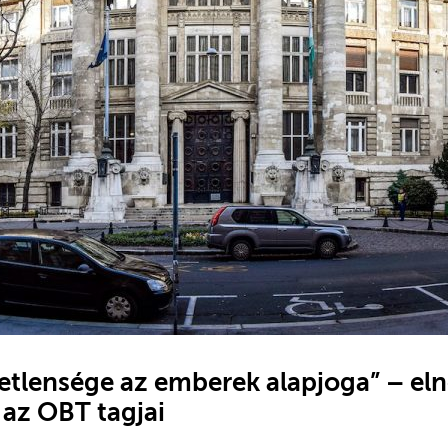
getlensége az emberek alapjoga” – eln
 az OBT tagjai