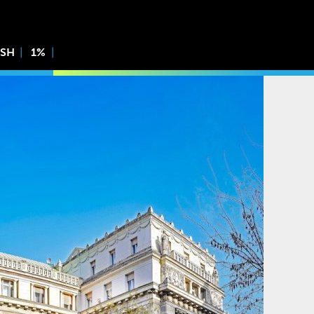
ISH
1%