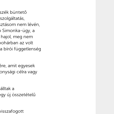
yszék büntető
szolgáltatás,
asztásom nem lévén,
yó Simonka-ügy, a
em hajol, meg nem
pohárban az volt
 a bírói függetlenség
ére, amit egyesek
onysági célra vagy
lltak a
egy új összetételű
visszafogott