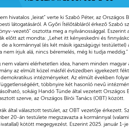
em hivatalos „leirat” verte ki Szabó Péter, az Országos 
sti látogatásáról. A Győri Ítélőtábláról érkező Szabó sz
önyv-vezető” osztotta meg a nyilvánossággal. Eszerint
ák előtt azt mondta: „Lehet itt kényeskedni és finnyásko
, de a kormánnyal (és két másik igazságügyi testülettel)
Ha nem írjuk alá, nincs béremelés, még ki tudja meddig.
ég nem valami elérhetetlen idea, hanem minden magyar 
rmány az elmúlt közel másfél évtizedben igyekezett fékt
 a demokratikus intézményeket. Az elmúlt években folya
 függetlenségéért, többnyire két hasonló nevű intézmén
olható, sokáig Handó Tünde által vezetett Országos Bí
lasztott szerve, az Országos Bírói Tanács (OBT) között.
ák által választott testület, az OBT vezetője érkezett. S
ber 20-án testülete megszavazta a kormánnyal (valamin
ivatallal) kötött megegyezést. Eszerint 2025. január 1-j