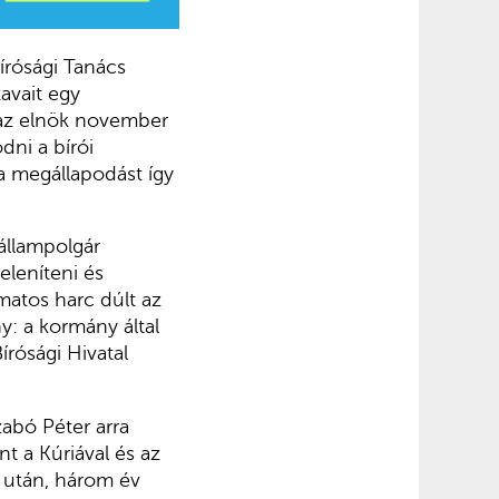
Bírósági Tanács
avait egy
 az elnök november
dni a bírói
 a megállapodást így
”
állampolgár
eleníteni és
matos harc dúlt az
y: a kormány által
rósági Hivatal
zabó Péter arra
t a Kúriával és az
e után, három év