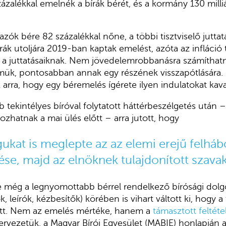
ázalékkal emelnék a bírák bérét, és a kormány 130 milli
azók bére 82 százalékkal nőne, a többi tisztviselő juttat
ák utoljára 2019-ban kaptak emelést, azóta az infláció
g a juttatásaiknak. Nem jövedelemrobbanásra számíthat
lmük, pontosabban annak egy részének visszapótlására.
 arra, hogy egy béremelés ígérete ilyen indulatokat kav
 tekintélyes bíróval folytatott háttérbeszélgetés után –
ozhatnak a mai ülés előtt – arra jutott, hogy
gukat is meglepte az az elemi erejű felháb
se, majd az elnöknek tulajdonított szava
e még a legnyomottabb bérrel rendelkező bírósági dol
 leírók, kézbesítők) körében is vihart váltott ki, hogy a 
tt. Nem az emelés mértéke, hanem a
támasztott feltéte
ervezetük, a Magyar Bírói Egyesület (MABIE) honlapján a 