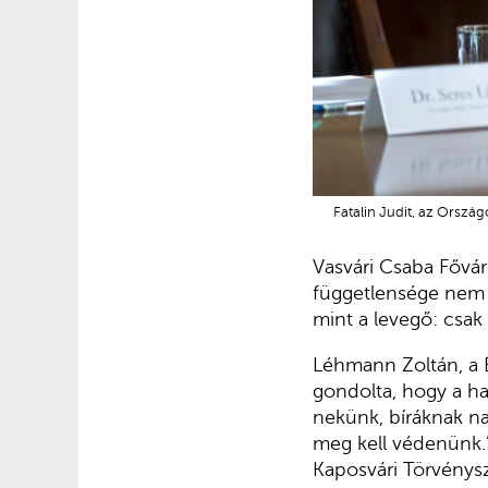
Fatalin Judit, az Ország
Vasvári Csaba Fővár
függetlensége nem a
mint a levegő: csak
Léhmann Zoltán, a 
gondolta, hogy a h
nekünk, bíráknak na
meg kell védenünk.” 
Kaposvári Törvénysz