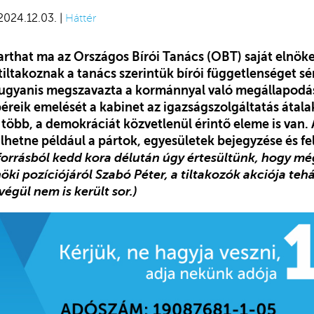
 2024.12.03. |
Háttér
arthat ma az Országos Bírói Tanács (OBT) saját elnöke
tiltakoznak a tanács szerintük bírói függetlenséget sé
 ugyanis megszavazta a kormánnyal való megállapodás 
éreik emelését a kabinet az igazságszolgáltatás átala
öbb, a demokráciát közvetlenül érintő eleme is van. 
hetne például a pártok, egyesületek bejegyzése és fel
i forrásból kedd kora délután úgy értesültünk, hogy még
öki pozíciójáról Szabó Péter, a tiltakozók akciója tehát
végül nem is került sor.)