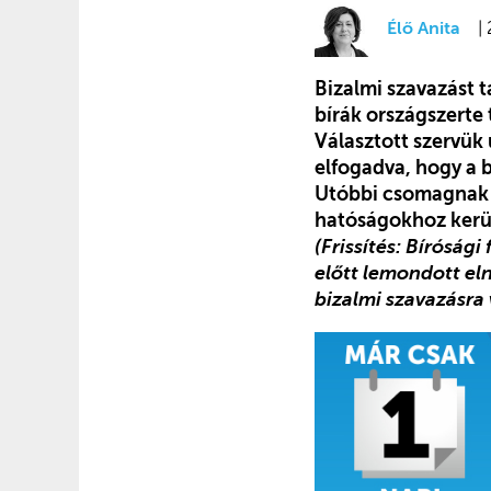
Élő Anita
|
Bizalmi szavazást t
bírák országszerte 
Választott szervük
elfogadva, hogy a b
Utóbbi csomagnak t
hatóságokhoz kerül
(Frissítés: Bíróság
előtt lemondott eln
bizalmi szavazásra 