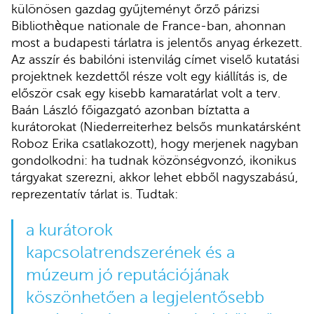
különösen gazdag gyűjteményt őrző párizsi
Bibliothèque nationale de France-ban, ahonnan
most a budapesti tárlatra is jelentős anyag érkezett.
Az asszír és babilóni istenvilág címet viselő kutatási
projektnek kezdettől része volt egy kiállítás is, de
először csak egy kisebb kamaratárlat volt a terv.
Baán László főigazgató azonban bíztatta a
kurátorokat (Niederreiterhez belsős munkatársként
Roboz Erika csatlakozott), hogy merjenek nagyban
gondolkodni: ha tudnak közönségvonzó, ikonikus
tárgyakat szerezni, akkor lehet ebből nagyszabású,
reprezentatív tárlat is. Tudtak:
a kurátorok
kapcsolatrendszerének és a
múzeum jó reputációjának
köszönhetően a legjelentősebb