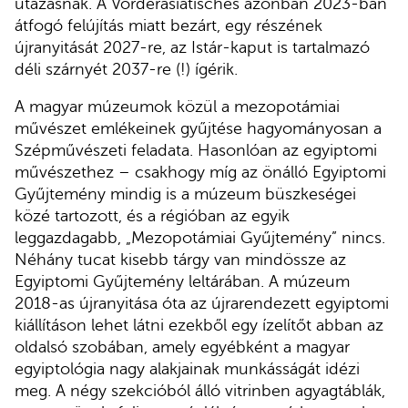
utazásnak. A Vorderasiatisches azonban 2023-ban
átfogó felújítás miatt bezárt, egy részének
újranyitását 2027-re, az Istár-kaput is tartalmazó
déli szárnyét 2037-re (!) ígérik.
A magyar múzeumok közül a mezopotámiai
művészet emlékeinek gyűjtése hagyományosan a
Szépművészeti feladata. Hasonlóan az egyiptomi
művészethez – csakhogy míg az önálló Egyiptomi
Gyűjtemény mindig is a múzeum büszkeségei
közé tartozott, és a régióban az egyik
leggazdagabb, „Mezopotámiai Gyűjtemény” nincs.
Néhány tucat kisebb tárgy van mindössze az
Egyiptomi Gyűjtemény leltárában. A múzeum
2018-as újranyitása óta az újrarendezett egyiptomi
kiállításon lehet látni ezekből egy ízelítőt abban az
oldalsó szobában, amely egyébként a magyar
egyiptológia nagy alakjainak munkásságát idézi
meg. A négy szekcióból álló vitrinben agyagtáblák,