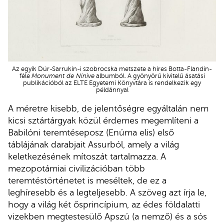
Az egyik Dúr-Sarrukín-i szobrocska metszete a híres Botta-Flandin-
féle
Monument de Ninive
albumból. A gyönyörű kivitelű ásatási
publikációból az ELTE Egyetemi Könyvtára is rendelkezik egy
példánnyal
A méretre kisebb, de jelentőségre egyáltalán nem
kicsi sztártárgyak közül érdemes megemlíteni a
Babilóni teremtéseposz (Enúma elis) első
táblájának darabjait Assurból, amely a világ
keletkezésének mítoszát tartalmazza. A
mezopotámiai civilizációban több
teremtéstörténetet is meséltek, de ez a
leghíresebb és a legteljesebb. A szöveg azt írja le,
hogy a világ két ősprincípium, az édes földalatti
vizekben megtestesülő Apszú (a nemző) és a sós