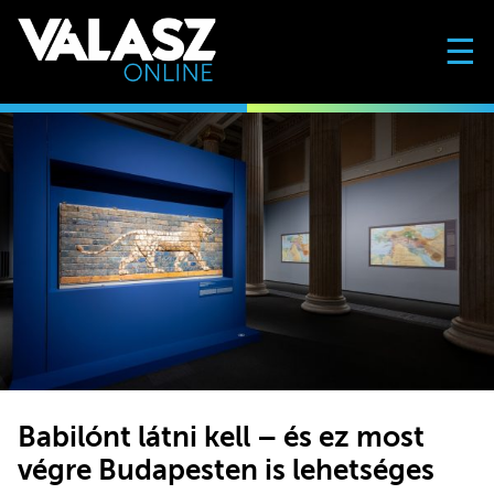
☰
Babilónt látni kell – és ez most
végre Budapesten is lehetséges