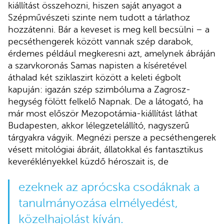
kiállítást összehozni, hiszen saját anyagot a
Szépművészeti szinte nem tudott a tárlathoz
hozzátenni. Bár a keveset is meg kell becsülni – a
pecséthengerek között vannak szép darabok,
érdemes például megkeresni azt, amelynek ábráján
a szarvkoronás Samas napisten a kíséretével
áthalad két sziklaszirt között a keleti égbolt
kapuján: igazán szép szimbóluma a Zagrosz-
hegység fölött felkelő Napnak. De a látogató, ha
már most először Mezopotámia-kiállítást láthat
Budapesten, akkor lélegzetelállító, nagyszerű
tárgyakra vágyik. Megnézi persze a pecséthengerek
vésett mitológiai ábráit, állatokkal és fantasztikus
keveréklényekkel küzdő héroszait is, de
ezeknek az aprócska csodáknak a
tanulmányozása elmélyedést,
közelhajolást kíván.