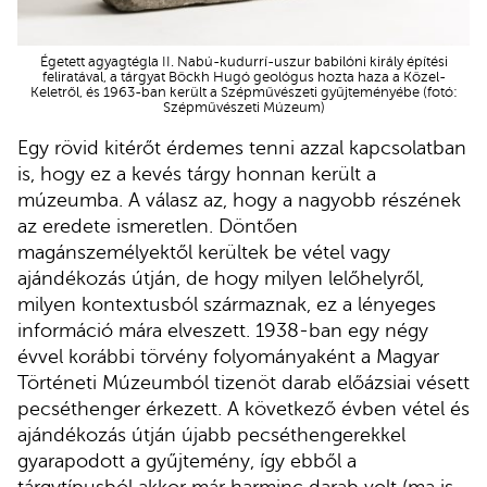
Égetett agyagtégla II. Nabú-kudurrí-uszur babilóni király építési
feliratával, a tárgyat Böckh Hugó geológus hozta haza a Közel-
Keletről, és 1963-ban került a Szépművészeti gyűjteményébe (fotó:
Szépművészeti Múzeum)
Egy rövid kitérőt érdemes tenni azzal kapcsolatban
is, hogy ez a kevés tárgy honnan került a
múzeumba. A válasz az, hogy a nagyobb részének
az eredete ismeretlen. Döntően
magánszemélyektől kerültek be vétel vagy
ajándékozás útján, de hogy milyen lelőhelyről,
milyen kontextusból származnak, ez a lényeges
információ mára elveszett. 1938-ban egy négy
évvel korábbi törvény folyományaként a Magyar
Történeti Múzeumból tizenöt darab előázsiai vésett
pecséthenger érkezett. A következő évben vétel és
ajándékozás útján újabb pecséthengerekkel
gyarapodott a gyűjtemény, így ebből a
tárgytípusból akkor már harminc darab volt (ma is