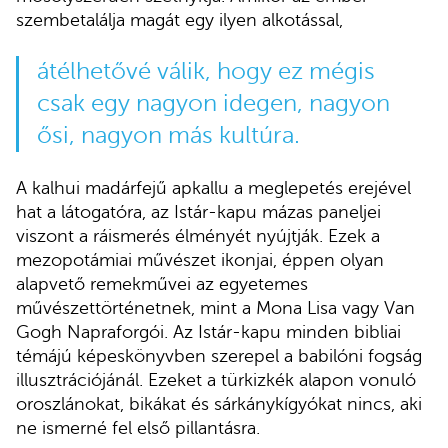
szembetalálja magát egy ilyen alkotással,
átélhetővé válik, hogy ez mégis
csak egy nagyon idegen, nagyon
ősi, nagyon más kultúra.
A kalhui madárfejű apkallu a meglepetés erejével
hat a látogatóra, az Istár-kapu mázas paneljei
viszont a ráismerés élményét nyújtják. Ezek a
mezopotámiai művészet ikonjai, éppen olyan
alapvető remekművei az egyetemes
művészettörténetnek, mint a Mona Lisa vagy Van
Gogh Napraforgói. Az Istár-kapu minden bibliai
témájú képeskönyvben szerepel a babilóni fogság
illusztrációjánál. Ezeket a türkizkék alapon vonuló
oroszlánokat, bikákat és sárkánykígyókat nincs, aki
ne ismerné fel első pillantásra.