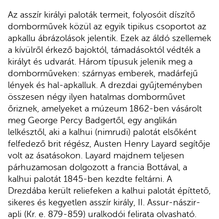
Az asszír királyi paloták termeit, folyosóit díszítő
domborművek közül az egyik tipikus csoportot az
apkallu ábrázolások jelentik. Ezek az áldó szellemek
a kívülről érkező bajoktól, támadásoktól védték a
királyt és udvarát. Három típusuk jelenik meg a
domborműveken: szárnyas emberek, madárfejű
lények és hal-apkalluk. A drezdai gyűjteményben
összesen négy ilyen hatalmas domborművet
őriznek, amelyeket a múzeum 1862-ben vásárolt
meg George Percy Badgertől, egy anglikán
lelkésztől, aki a kalhui (nimrudi) palotát elsőként
felfedező brit régész, Austen Henry Layard segítője
volt az ásatásokon. Layard majdnem teljesen
párhuzamosan dolgozott a francia Bottával, a
kalhui palotát 1845-ben kezdte feltárni. A
Drezdába került reliefeken a kalhui palotát építtető,
sikeres és kegyetlen asszír király, II. Assur-nászir-
apli (Kr. e. 879-859) uralkodói felirata olvasható.