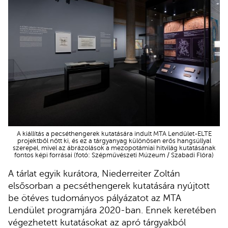
A kiállítás a pecséthengerek kutatására indult MTA Lendület-ELTE
projektből nőtt ki, és ez a tárgyanyag különösen erős hangsúllyal
szerepel, mivel az ábrázolások a mezopotámiai hitvilág kutatásának
fontos képi forrásai (fotó: Szépművészeti Múzeum / Szabadi Flóra)
A tárlat egyik kurátora, Niederreiter Zoltán
elsősorban a pecséthengerek kutatására nyújtott
be ötéves tudományos pályázatot az MTA
Lendület programjára 2020-ban. Ennek keretében
végezhetett kutatásokat az apró tárgyakból