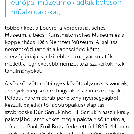
európai múzeumok adtak kölcsön
műalkotásokat,
többek közt a Louvre, a Vorderasiatisches
Museum, a bécsi Kunsthistorisches Museum és a
koppenhágai Dán Nemzeti Múzeum. A kiállítás
nemzetközi rangját a kapcsolódó kötet
szerzőgárdája is jelzi: ebbe a magyar kutatók
mellett a legnevesebb nemzetközi szakértők írtak
tanulmányokat.
A kölcsönzött műtárgyak között olyanok is vannak,
amelyek még sosem hagyták el az intézményüket.
Például három darab porlékony nyersagyagból
készült bajelhárító (apotropaikus) alapítási
szobrocska Dúr-Sarrukínból, II. Sarrukín asszír király
palotájából, amelyeket még a palota első feltárója,
a francia Paul-Émil Botta fedezett fel 1843-44-ben
a palota alapozásához készített kis, négyszögletes