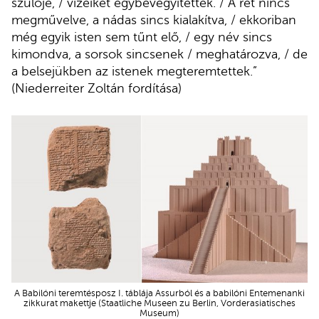
szülője, / vizeiket egybevegyítették. / A rét nincs
megművelve, a nádas sincs kialakítva, / ekkoriban
még egyik isten sem tűnt elő, / egy név sincs
kimondva, a sorsok sincsenek / meghatározva, / de
a belsejükben az istenek megteremtettek.”
(Niederreiter Zoltán fordítása)
A Babilóni teremtésposz I. táblája Assurból és a babilóni Entemenanki
zikkurat makettje (Staatliche Museen zu Berlin, Vorderasiatisches
Museum)