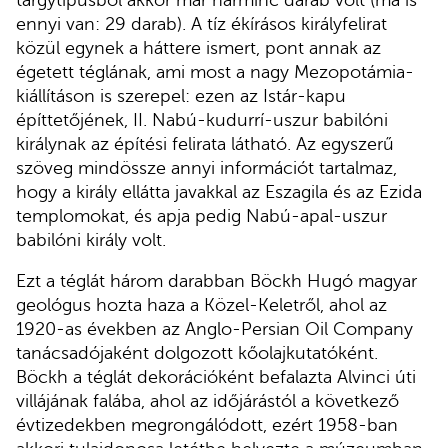
ennyi van: 29 darab). A tíz ékírásos királyfelirat
közül egynek a háttere ismert, pont annak az
égetett téglának, ami most a nagy Mezopotámia-
kiállításon is szerepel: ezen az Istár-kapu
építtetőjének, II. Nabú-kudurrí-uszur babilóni
királynak az építési felirata látható. Az egyszerű
szöveg mindössze annyi információt tartalmaz,
hogy a király ellátta javakkal az Eszagila és az Ezida
templomokat, és apja pedig Nabú-apal-uszur
babilóni király volt.
Ezt a téglát három darabban Böckh Hugó magyar
geológus hozta haza a Közel-Keletről, ahol az
1920-as években az Anglo-Persian Oil Company
tanácsadójaként dolgozott kőolajkutatóként.
Böckh a téglát dekorációként befalazta Alvinci úti
villájának falába, ahol az időjárástól a következő
évtizedekben megrongálódott, ezért 1958-ban