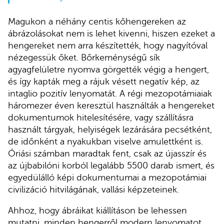
Magukon a néhány centis kőhengereken az
ábrázolásokat nem is lehet kivenni, hiszen ezeket a
hengereket nem arra készítették, hogy nagyítóval
nézegessük őket. Bőrkeménységű sík
agyagfelületre nyomva görgették végig a hengert,
és így kapták meg a rájuk vésett negatív kép, az
intaglio pozitív lenyomatát. A régi mezopotámiaiak
háromezer éven keresztül használták a hengereket
dokumentumok hitelesítésére, vagy szállításra
használt tárgyak, helyiségek lezárására pecsétként,
de időnként a nyakukban viselve amulettként is.
Óriási számban maradtak fent, csak az újasszír és
az újbabilóni korból legalább 5500 darab ismert, és
egyedülálló képi dokumentumai a mezopotámiai
civilizáció hitvilágának, vallási képzeteinek.
Ahhoz, hogy ábráikat kiállításon be lehessen
mutatni, minden hengerről modern lenyomatot