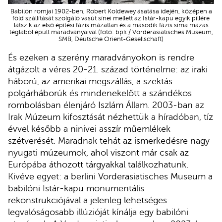
Babilón romjai 1902-ben, Robert Koldewey ásatása idején, középen a
föld szállítását szolgáló vasút sínei mellett az Istár-kapu egyik pillére
látszik az első építési fázis mázatlan és a második fázis sima mázas
téglából épült maradványaival (fotó: bpk / Vorderasiatisches Museum,
SMB, Deutsche Orient-Gesellschaft)
És ezeken a szerény maradványokon is rendre
átgázolt a véres 20-21. század történelme: az iraki
háború, az amerikai megszállás, a szektás
polgárháborúk és mindenekelőtt a szándékos
rombolásban élenjáró Iszlám Állam. 2003-ban az
Irak Múzeum kifosztását nézhettük a híradóban, tíz
évvel később a ninivei asszír műemlékek
szétverését. Maradnak tehát az ismerkedésre nagy
nyugati múzeumok, ahol viszont már csak az
Európába áthozott tárgyakkal találkozhatunk.
Kivéve egyet: a berlini Vorderasiatisches Museum a
babilóni Istár-kapu monumentális
rekonstrukciójával a jelenleg lehetséges
legvalóságosabb illúzióját kínálja egy babilóni