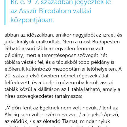
Kr. e. 9-7. században jegyeztek le
az Asszír Birodalom vallási
központjában,
abban az időszakban, amikor nagyjából az izraeli és
júdai királyok uralkodtak. Nem a most Budapesten
látható assuri tábla az egyetlen fennmaradt
példány, mert a teremtéseposz szövegét hét
táblára vésték fel, és a táblákból több példány is
előkerült különböző mezopotámiai lelőhelyeken. A
20. század első éveiben német régészek által
felfedezett, és a berlini múzeumba került assuri
táblák közül a kiállításon az I. tábla látható, amely a
híres szövegkezdetet tartalmazza:
„Midőn fent az Egeknek nem volt nevük, / lent az
Alvilág sem volt nevén nevezve, / a legelső Apszú,
az elődük, / s az életadó Tiamat, mindannyiuk