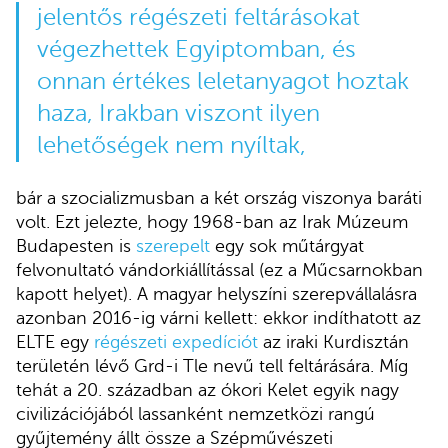
jelentős régészeti feltárásokat
végezhettek Egyiptomban, és
onnan értékes leletanyagot hoztak
haza, Irakban viszont ilyen
lehetőségek nem nyíltak,
bár a szocializmusban a két ország viszonya baráti
volt. Ezt jelezte, hogy 1968-ban az Irak Múzeum
Budapesten is
szerepelt
egy sok műtárgyat
felvonultató vándorkiállítással (ez a Műcsarnokban
kapott helyet). A magyar helyszíni szerepvállalásra
azonban 2016-ig várni kellett: ekkor indíthatott az
ELTE egy
régészeti expedíciót
az iraki Kurdisztán
területén lévő Grd-i Tle nevű tell feltárására. Míg
tehát a 20. században az ókori Kelet egyik nagy
civilizációjából lassanként nemzetközi rangú
gyűjtemény állt össze a Szépművészeti