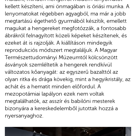
kellett készíteni, ami önmagában is óriási munka. A
lenyomatokat régebben agyagból, ma már a jobb
megtartású égethető gyurmából készítik, emellett
magukat a hengereket megfotózzák, a fontosabb
ábrákról felnagyított közeli képeket készítenek, és
ezeket át is rajzolják. A kiállításon mindegyik
reprodukciós módszert megtaláljuk. A Magyar
Természettudományi Múzeumtól kölcsönzött
ásványok szemléltetik a hengerek rendkívül
változatos kőanyagát: az egyszerű bazalttól az
olyan ritka és drága kövekig, mint a hegyikristály, az
achát és a hematit minden előfordul. A
mezopotámiai lapályon ezek nem voltak
megtalálhatók, az asszír és babilóni mesterek
bizonyára a kereskedelemből jutottak hozzá a
nyersanyaghoz.