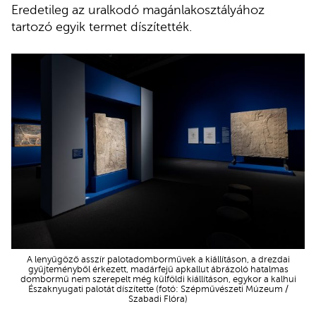
Eredetileg az uralkodó magánlakosztályához
tartozó egyik termet díszítették.
A lenyűgöző asszír palotadomborművek a kiállításon, a drezdai
gyűjteményből érkezett, madárfejű apkallut ábrázoló hatalmas
dombormű nem szerepelt még külföldi kiállításon, egykor a kalhui
Északnyugati palotát díszítette (fotó: Szépművészeti Múzeum /
Szabadi Flóra)