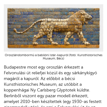
Oroszlándombormű a babilóni Istár-kapuról (fotó: Kunsthistorisches
Museum, Bécs)
Budapestre most egy oroszlán érkezett a
Felvonulási út reliefjei közül és egy sárkánykígyó
magáról a kapuról. Az előbbit a bécsi
Kunsthistorisches Museum, az utóbbit a
koppenhágai Ny Carlsberg Glyptotek küldte.
Berlinből viszont egy pazar modell érkezett,
amelyet 2010-ben készítettek (egy 1930-as festett