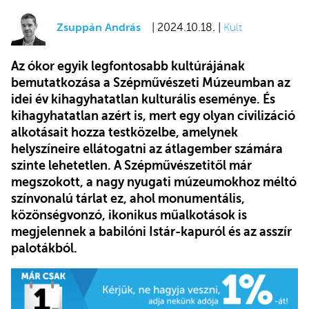
Zsuppán András
| 2024.10.18. |
Kult
Az ókor egyik legfontosabb kultúrájának
bemutatkozása a Szépművészeti Múzeumban az
idei év kihagyhatatlan kulturális eseménye. És
kihagyhatatlan azért is, mert egy olyan civilizáció
alkotásait hozza testközelbe, amelynek
helyszíneire ellátogatni az átlagember számára
szinte lehetetlen. A Szépművészetitől már
megszokott, a nagy nyugati múzeumokhoz méltó
színvonalú tárlat ez, ahol monumentális,
közönségvonzó, ikonikus műalkotások is
megjelennek a babilóni Istár-kapuról és az asszír
palotákból.