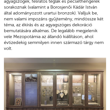
agyagszögek, feliratos téglák és pecséthengerek
sorakoznak (valamint a Borosjenői Kádár István
által adományozott urartui bronzok). Valljuk be,
nem valami impozáns gyűjtemény, mindössze két
téma, az ékírás és az agyagszöges dekoráció
bemutatására alkalmas. De legalább megjelenik
vele Mezopotámia az állandó kiállításon, ahol
évtizedekig semmilyen innen származó tárgy nem
volt.