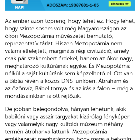
Az ember azon töpreng, hogy lehet ez. Hogy lehet,
hogy szinte sosem volt még Magyarországon az
ókori Mezopotámia művészetét bemutató,
reprezentatív tárlat. Hiszen Mezopotámia nem
valami elfelejtett, marginális régi civilizáció, amely
csak pár szakembert érdekel, hanem az ókor nagy,
meghatározó kultúráinak egyike. És Mezopotámia
nélkül a saját kultúránk sem képzelhető el. Ott van
a Biblia révén a közös DNS-ünkben: Ábrahám és
az özönvíz, Bábel tornya és az írás a falon – még a
mondásainkban is ott rejtőzik.
De jobban belegondolva, hányan lehetünk, akik
babilóni vagy asszír tárgyakat kizárólag fényképen
vagy valamelyik nagy külföldi múzeum néhány
termén átrohanva láttunk. Mezopotámia
emlékezetét meghatározza, hogy maga a helyszín