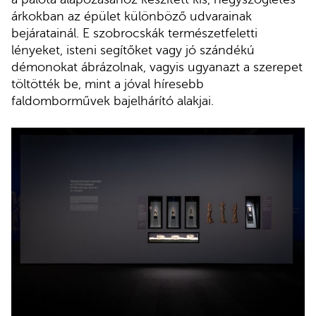
árkokban az épület különböző udvarainak
bejáratainál. E szobrocskák természetfeletti
lényeket, isteni segítőket vagy jó szándékú
démonokat ábrázolnak, vagyis ugyanazt a szerepet
töltötték be, mint a jóval híresebb
faldomborművek bajelhárító alakjai.