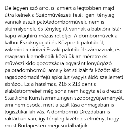
De legyen szó arról is, amiért a legtöbben majd
útra kelnek a Szépművészeti felé: igen, tényleg
vannak asszír palotadomborművek, nem is
akármilyenek, és tényleg itt vannak a babilóni Istár-
kapu világhírű mázas reliefjei. A domborművek a
kalhui Északnyugati és Központi palotából,
valamint a ninivei Északi palotából származnak, és
magasan kiemelkedik közülük az méretre és
művészi kidolgozottságra egyaránt lenyűgöző
palotadombormű, amely két stilizált fa között álló,
ragadozómadárfejű apkallut (vagyis áldó szellemet)
ábrázol. Ez a hatalmas, 216 x 213 centis
alabástromrelief még soha nem hagyta el a drezdai
Staatliche Kunstsammlungen szoborgyűjteményét,
ami nem csoda, mert a szállítása önmagában is
logisztikai kihívás. A dombormű Drezdában is
raktárban van, így tényleg kivételes élmény, hogy
most Budapesten megcsodálhatjuk.