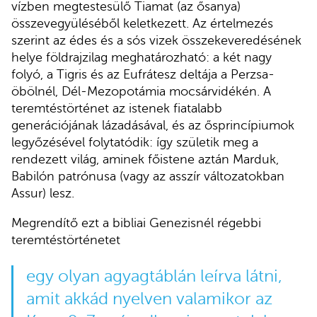
vízben megtestesülő Tiamat (az ősanya)
összevegyüléséből keletkezett. Az értelmezés
szerint az édes és a sós vizek összekeveredésének
helye földrajzilag meghatározható: a két nagy
folyó, a Tigris és az Eufrátesz deltája a Perzsa-
öbölnél, Dél-Mezopotámia mocsárvidékén. A
teremtéstörténet az istenek fiatalabb
generációjának lázadásával, és az ősprincípiumok
legyőzésével folytatódik: így születik meg a
rendezett világ, aminek főistene aztán Marduk,
Babilón patrónusa (vagy az asszír változatokban
Assur) lesz.
Megrendítő ezt a bibliai Genezisnél régebbi
teremtéstörténetet
egy olyan agyagtáblán leírva látni,
amit akkád nyelven valamikor az