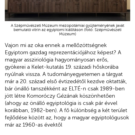
A Szépművészeti Múzeum mezopotámiai gyűjteményének javát
bemutató vitrin az egyiptomi kiállításon (fotó: Szépművészeti
Múzeum)
Vajon mi az oka ennek a mellőzöttségnek
Egyiptom gazdag reprezentációjához képest? A
magyar assziriológia hagyományosan erős,
gyökerei a Kelet-kutatás 19. századi hőskorába
nyúlnak vissza. A tudományegyetemen a tárgyat
már a 20. század első évtizedétől kezdve oktatták,
bár önálló tanszékként az ELTÉ-n csak 1989-ben
jött létre Komoróczy Gézának köszönhetően
(ahogy az önálló egyiptológia is csak pár évvel
korábban, 1982-ben). A fő különbség a két terület
fejlődése között az, hogy a magyar egyiptológusok
már az 1960-as évektől