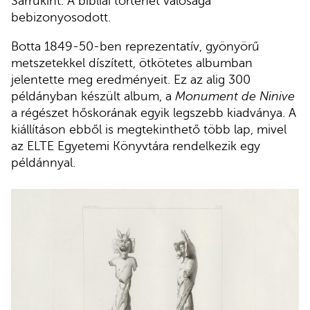
Sarrukínt. A bibliai történet valósága
bebizonyosodott.
Botta 1849-50-ben reprezentatív, gyönyörű
metszetekkel díszített, ötkötetes albumban
jelentette meg eredményeit. Ez az alig 300
példányban készült album, a
Monument de Ninive
a régészet hőskorának egyik legszebb kiadványa. A
kiállításon ebből is megtekinthető több lap, mivel
az ELTE Egyetemi Könyvtára rendelkezik egy
példánnyal.