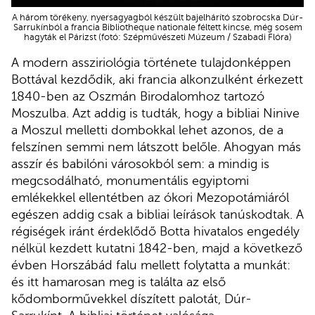
A három törékeny, nyersagyagból készült bajelhárító szobrocska Dúr-
Sarrukínból a francia Bibliotheque nationale féltett kincse, még sosem
hagyták el Párizst (fotó: Szépművészeti Múzeum / Szabadi Flóra)
A modern assziriológia története tulajdonképpen
Bottával kezdődik, aki francia alkonzulként érkezett
1840-ben az Oszmán Birodalomhoz tartozó
Moszulba. Azt addig is tudták, hogy a bibliai Ninive
a Moszul melletti dombokkal lehet azonos, de a
felszínen semmi nem látszott belőle. Ahogyan más
asszír és babilóni városokból sem: a mindig is
megcsodálható, monumentális egyiptomi
emlékekkel ellentétben az ókori Mezopotámiáról
egészen addig csak a bibliai leírások tanúskodtak. A
régiségek iránt érdeklődő Botta hivatalos engedély
nélkül kezdett kutatni 1842-ben, majd a következő
évben Horszábád falu mellett folytatta a munkát:
és itt hamarosan meg is találta az első
kődomborművekkel díszített palotát, Dúr-