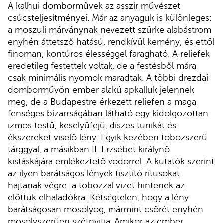
A kalhui domborművek az asszír művészet
csúcsteljesítményei. Már az anyaguk is különleges:
a moszuli márványnak nevezett szürke alabástrom
enyhén áttetsző hatású, rendkívül kemény, és ettől
finoman, kontúros élességgel faragható. A reliefek
eredetileg festettek voltak, de a festésből mára
csak minimális nyomok maradtak. A többi drezdai
domborművön ember alakú apkalluk jelennek
meg, de a Budapestre érkezett reliefen a maga
fenséges bizarrságában látható egy kidolgozottan
izmos testű, keselyűfejű, díszes tunikát és
ékszereket viselő lény. Egyik kezében tobozszerű
tárggyal, a másikban II. Erzsébet királynő
kistáskájára emlékeztető vödörrel. A kutatók szerint
az ilyen barátságos lények tisztító rítusokat
hajtanak végre: a tobozzal vizet hintenek az
előttük elhaladókra. Kétségtelen, hogy a lény
barátságosan mosolyog, mármint csőrét enyhén
mosolyszerűen szétnyitja. Amikor az ember