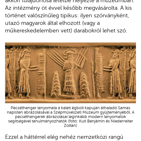
akkori tulajdonosa letétbe helyezte a múzeumban.
Az intézmény öt évvel később megvásárolta. A kis
történet valószínűleg tipikus: ilyen szórványként,
utazó magyarok által elhozott (vagy a
műkereskedelemben vett) darabokról lehet szó.
Pecséthenger lenyomata a keleti égbolt kapuján áthaladó Samas
napisten ábrázolásával a Szépművészeti Múzeum gyűjteményéből. A
pecséthengerek ábrázolásai leginkább modern lenyomatok
segítségével tanulmányozhatók (fotó: Kuti Benjámin és Niederreiter
Zoltán)
Ezzel a háttérrel elég nehéz nemzetközi rangú