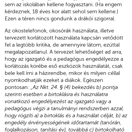
sem az iskolában kellene fogyasztani. (Ha engem
kérdeznek, 18 éves kor alatt sehol sem kellene.)
Ezen a téren nincs gondunk a drákói szigorral.
Az okostelefonok, okosórák használata, illetve
tervezett korlátozott használata kapcsán vetődött
fel a legtöbb kritika, de amennyire látom, ezúttal
megalapozatlanul. A tervezet lehetőséget ad arra,
hogy az igazgató és a pedagógus engedélyezze a
korlátozás körébe eső eszközök használatát, csak
bele kell írni a házirendbe, mikor és milyen céllal
nyomkodhatják ezeket a diákok. Egészen
pontosan
: „Az Nkt. 24. § (4) bekezdés b) pontja
szerinti esetben a birtoklásra és használatra
vonatkozó engedélyezést az igazgató vagy a
pedagógus végzi a tanulmányi rendszerben azzal,
hogy rögzíti a) a birtoklás és a használat célját, b) az
engedély érvényességének időtartamát (tanórán,
foglalkozáson, tanítási év), továbbá c) birtokolható