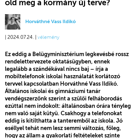
old meg a kormány új terve?
Horváthné Vass Ildikó
| 2024.07.24. |
vélemény
Ez eddig a Belügyminisztérium legkevésbé rossz
rendelettervezete oktatásügyben, ennek
legalább a szándékával nincs baj
–
írja a
mobiltelefonok iskolai használatát korlátozó
tervvel kapcsolatban Horváthné Vass Ildikó.
Általános iskolai és gimnáziumi tanár
vendégszerzőnk szerint a szülői felháborodás
ezúttal nem indokolt: általánosban órára tényleg
nem való saját kütyü. Csakhogy a telefonokat
eddig is kitilthatta a tanteremből az iskola. Jó
eséllyel tehát nem lesz semmi változás, főleg,
hogy az állam a gyakorlati feltételeket szinte