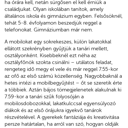
ha órára kell, netán sürgősen el kell érniük a
családjukat. Olyan iskolában tanítok, amely
általános iskola és gimnázium egyben. Felsősöknél,
tehát 5-8. évfolyamon beszedjük reggel a
telefonokat. Gimnáziumban már nem.
A mobilokat egy sokrekeszes, külön lakatokkal
ellátott szekrényben gyűjtjük a tanári mellett,
osztályonként. Kisebbeknél ezt néha az
osztályfőnök szokta csinálni – utálatos feladat,
rengeteg idő megy el vele és már reggel 7.55-kor
az ofő az első számú közellenség. Nagyobbaknál a
hetes intézi a mobilbegyűjtést – őt se szeretik érte
a többiek. Aztán bájos tömegjelenetek alakulnak ki
7.59-kor a tanári szűk folyosóján a
mobilosdobozokkal, lakatkulccsal egyensúlyozó
diákok és az első órájukra igyekvő tanárok
részvételével. A gyerekek fantáziája és kreativitása
persze határtalan, ha arról van szó, hogyan oldják