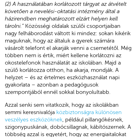
(2) A használatában korlátozott tárgyat az átvételt
követően a nevelési-oktatási intézmény által a
házirendben meghatározott elzárt helyen kell
tárolni.”
Közösségi oldalak szülői csoportjaiban
nagy felháborodást váltott ki mindez: sokan kikérik
maguknak, hogy az általuk a gyerek számára
vásárolt telefont el akarják venni a csemetétől. Még
többen nem is értik, miért kellene korlátozni az
okostelefonok használatát az iskolában. Majd a
szülő korlátozza otthon, ha akarja, mondják. A
helyzet – és az értelmes eszközhasználat napi
gyakorlata – azonban a pedagógusok
szempontjából ennél sokkal bonyolultabb.
Azzal senki sem vitatkozik, hogy az iskolákban
semmi keresnivalója
közbiztonságra különösen
veszélyes eszközöknek
, például pillangókésnek,
szigonypuskának, dobócsillagnak, kábítószernek. A
többség azzal is egyetért, hogy az energiaitalokat