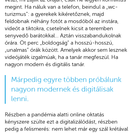
megint. Ha náluk van a telefon, beindul a „wc-
turizmus”: a gyerekek kikéretőznek, majd
feldobnak néhány fotót a mosdóból az instára,
videót a tiktokra, csetelnek kicsit a teremben
senyvedő barátokkal… Aztán visszabandukolnak
órára. Öt perc „boldogság” a hosszú-hosszú,
„unalmas” órák között. Amelyek akkor sem lesznek
videójáték izgalmúak, ha a tanár megfeszül. Ha
nagyon modern és digitális tanár.
Márpedig egyre többen próbálunk
nagyon modernek és digitálisak
lenni.
Részben a pandémia alatti online oktatás
kényszere szülte ezt a digitalizálódást, részben
pedig a felismerés: nem lehet már egy szál krétával