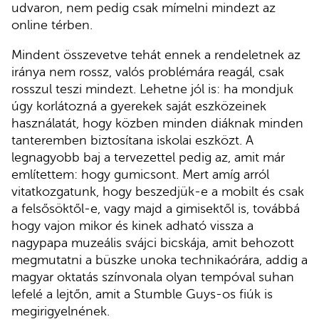
udvaron, nem pedig csak mímelni mindezt az
online térben.
Mindent összevetve tehát ennek a rendeletnek az
iránya nem rossz, valós problémára reagál, csak
rosszul teszi mindezt. Lehetne jól is: ha mondjuk
úgy korlátozná a gyerekek saját eszközeinek
használatát, hogy közben minden diáknak minden
tanteremben biztosítana iskolai eszközt. A
legnagyobb baj a tervezettel pedig az, amit már
említettem: hogy gumicsont. Mert amíg arról
vitatkozgatunk, hogy beszedjük-e a mobilt és csak
a felsősöktől-e, vagy majd a gimisektől is, továbbá
hogy vajon mikor és kinek adható vissza a
nagypapa muzeális svájci bicskája, amit behozott
megmutatni a büszke unoka technikaórára, addig a
magyar oktatás színvonala olyan tempóval suhan
lefelé a lejtőn, amit a Stumble Guys-os fiúk is
megirigyelnének.