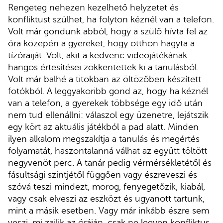
Rengeteg nehezen kezelhető helyzetet és
konfliktust szülhet, ha folyton kéznél van a telefon.
Volt már gondunk abból, hogy a szülő hívta fel az
óra közepén a gyereket, hogy otthon hagyta a
tízóraiját. Volt, akit a kedvenc videojátékának
hangos értesítései zökkentettek ki a tanulásból.
Volt már balhé a titokban az öltözőben készített
fotókból. A leggyakoribb gond az, hogy ha kéznél
van a telefon, a gyerekek többsége egy idő után
nem tud ellenállni: válaszol egy üzenetre, lejátszik
egy kört az aktuális játékból a pad alatt. Minden
ilyen alkalom megszakítja a tanulás és megértés
folyamatát, haszontalanná válhat az együtt töltött
negyvenöt perc. A tanár pedig vérmérsékletétől és
fásultsági szintjétől függően vagy észreveszi és
szóvá teszi mindezt, morog, fenyegetőzik, kiabál,
vagy csak elveszi az eszközt és ugyanott tartunk,
mint a másik esetben. Vagy már inkább észre sem
veszi, mi zajlik az óráján, csak ne legyen konfliktus