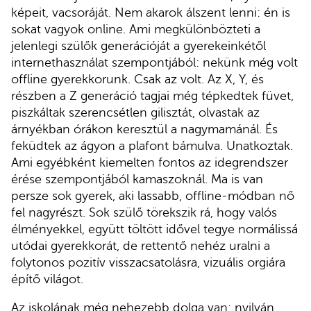
képeit, vacsoráját. Nem akarok álszent lenni: én is
sokat vagyok online. Ami megkülönbözteti a
jelenlegi szülők generációját a gyerekeinkétől
internethasználat szempontjából: nekünk még volt
offline gyerekkorunk. Csak az volt. Az X, Y, és
részben a Z generáció tagjai még tépkedtek füvet,
piszkáltak szerencsétlen gilisztát, olvastak az
árnyékban órákon keresztül a nagymamánál. És
feküdtek az ágyon a plafont bámulva. Unatkoztak.
Ami egyébként kiemelten fontos az idegrendszer
érése szempontjából kamaszoknál. Ma is van
persze sok gyerek, aki lassabb, offline-módban nő
fel nagyrészt. Sok szülő törekszik rá, hogy valós
élményekkel, együtt töltött idővel tegye normálissá
utódai gyerekkorát, de rettentő nehéz uralni a
folytonos pozitív visszacsatolásra, vizuális orgiára
építő világot.
Az iskolának még nehezebb dolga van: nyilván