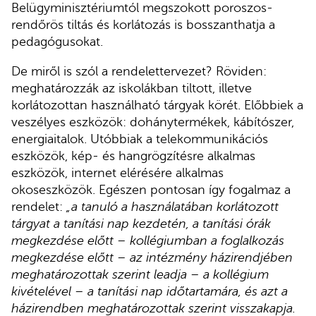
Belügyminisztériumtól megszokott poroszos-
rendőrös tiltás és korlátozás is bosszanthatja a
pedagógusokat.
De miről is szól a rendelettervezet? Röviden:
meghatározzák az iskolákban tiltott, illetve
korlátozottan használható tárgyak körét. Előbbiek a
veszélyes eszközök: dohánytermékek, kábítószer,
energiaitalok. Utóbbiak a telekommunikációs
eszközök, kép- és hangrögzítésre alkalmas
eszközök, internet elérésére alkalmas
okoseszközök. Egészen pontosan így fogalmaz a
rendelet:
„a tanuló a használatában korlátozott
tárgyat a tanítási nap kezdetén, a tanítási órák
megkezdése előtt – kollégiumban a foglalkozás
megkezdése előtt – az intézmény házirendjében
meghatározottak szerint leadja – a kollégium
kivételével – a tanítási nap időtartamára, és azt a
házirendben meghatározottak szerint visszakapja.