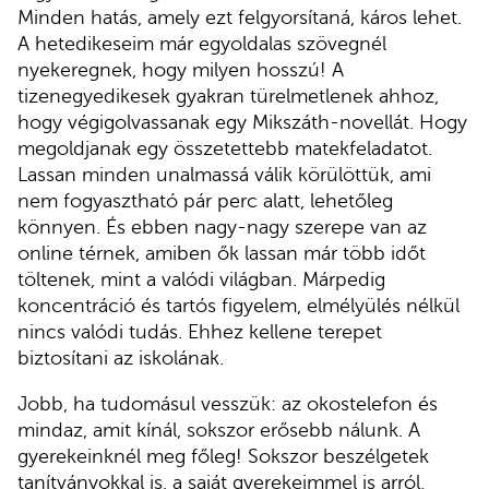
Minden hatás, amely ezt felgyorsítaná, káros lehet.
A hetedikeseim már egyoldalas szövegnél
nyekeregnek, hogy milyen hosszú! A
tizenegyedikesek gyakran türelmetlenek ahhoz,
hogy végigolvassanak egy Mikszáth-novellát. Hogy
megoldjanak egy összetettebb matekfeladatot.
Lassan minden unalmassá válik körülöttük, ami
nem fogyasztható pár perc alatt, lehetőleg
könnyen. És ebben nagy-nagy szerepe van az
online térnek, amiben ők lassan már több időt
töltenek, mint a valódi világban. Márpedig
koncentráció és tartós figyelem, elmélyülés nélkül
nincs valódi tudás. Ehhez kellene terepet
biztosítani az iskolának.
Jobb, ha tudomásul vesszük: az okostelefon és
mindaz, amit kínál, sokszor erősebb nálunk. A
gyerekeinknél meg főleg! Sokszor beszélgetek
tanítványokkal is, a saját gyerekeimmel is arról,