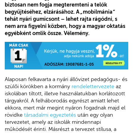
biztosan nem fogja megteremteni a telók
begyűjtéséhez, elzárásához. A
„
mobilmánia
”
tehát nyári gumicsont
–
lehet rajta rágódni, s
nem arra figyelni közben, hogy a magyar oktatás
egyébként omlik össze. Vélemény.
Alaposan felkavarta a nyári állóvizet pedagógus- és
szülői körökben a kormány
rendelettervezete
az
iskolában tiltott, illetve használatukban korlátozott
tárgyakról. A felháborodás egyrészt amiatt lehet
ekkora, mert már megint nyáron fogadnak majd el
rövidke
társadalmi egyeztetés
után egy olyan
tervezetet, amely az iskolák mindennapi
működését érinti. Másrészt a tervezet stílusa, a