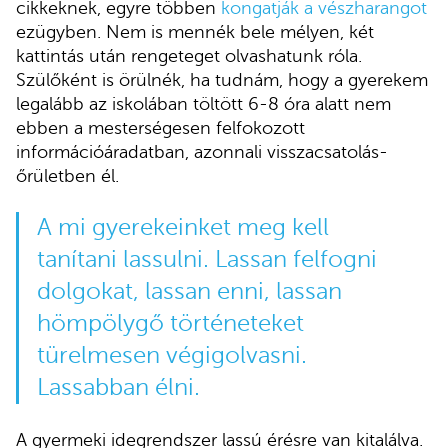
cikkeknek, egyre többen
kongatják a vészharangot
ezügyben. Nem is mennék bele mélyen, két
kattintás után rengeteget olvashatunk róla.
Szülőként is örülnék, ha tudnám, hogy a gyerekem
legalább az iskolában töltött 6-8 óra alatt nem
ebben a mesterségesen felfokozott
információáradatban, azonnali visszacsatolás-
őrületben él.
A mi gyerekeinket meg kell
tanítani lassulni. Lassan felfogni
dolgokat, lassan enni, lassan
hömpölygő történeteket
türelmesen végigolvasni.
Lassabban élni.
A gyermeki idegrendszer lassú érésre van kitalálva.