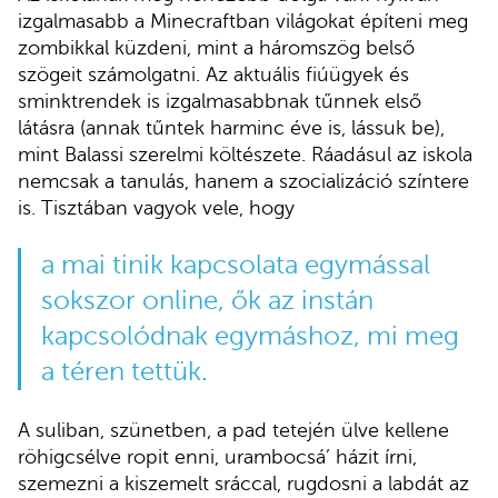
izgalmasabb a Minecraftban világokat építeni meg
zombikkal küzdeni, mint a háromszög belső
szögeit számolgatni. Az aktuális fiúügyek és
sminktrendek is izgalmasabbnak tűnnek első
látásra (annak tűntek harminc éve is, lássuk be),
mint Balassi szerelmi költészete. Ráadásul az iskola
nemcsak a tanulás, hanem a szocializáció színtere
is. Tisztában vagyok vele, hogy
a mai tinik kapcsolata egymással
sokszor online, ők az instán
kapcsolódnak egymáshoz, mi meg
a téren tettük.
A suliban, szünetben, a pad tetején ülve kellene
röhigcsélve ropit enni, urambocsá’ házit írni,
szemezni a kiszemelt sráccal, rugdosni a labdát az