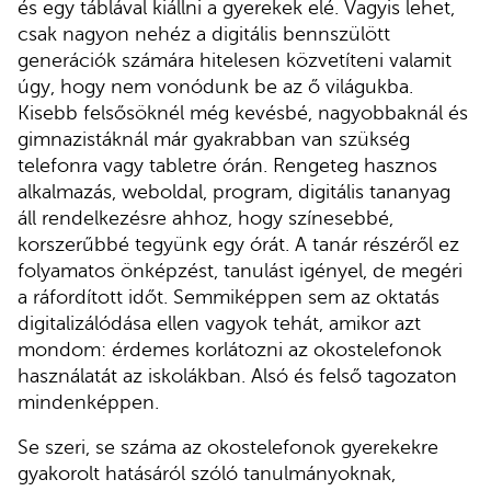
és egy táblával kiállni a gyerekek elé. Vagyis lehet,
csak nagyon nehéz a digitális bennszülött
generációk számára hitelesen közvetíteni valamit
úgy, hogy nem vonódunk be az ő világukba.
Kisebb felsősöknél még kevésbé, nagyobbaknál és
gimnazistáknál már gyakrabban van szükség
telefonra vagy tabletre órán. Rengeteg hasznos
alkalmazás, weboldal, program, digitális tananyag
áll rendelkezésre ahhoz, hogy színesebbé,
korszerűbbé tegyünk egy órát. A tanár részéről ez
folyamatos önképzést, tanulást igényel, de megéri
a ráfordított időt. Semmiképpen sem az oktatás
digitalizálódása ellen vagyok tehát, amikor azt
mondom: érdemes korlátozni az okostelefonok
használatát az iskolákban. Alsó és felső tagozaton
mindenképpen.
Se szeri, se száma az okostelefonok gyerekekre
gyakorolt hatásáról szóló tanulmányoknak,