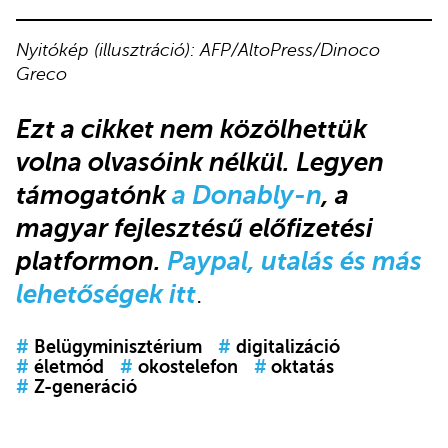
Nyitókép (illusztráció): AFP/AltoPress/Dinoco
Greco
Ezt a cikket
nem közölhettük
volna olvasóink nélkül.
Legyen
támogatónk
a Donably-n
, a
magyar fejlesztésű előfizetési
platformon.
Paypal, utalás és más
lehetőségek itt
.
#
Belügyminisztérium
#
digitalizáció
#
életmód
#
okostelefon
#
oktatás
#
Z-generáció