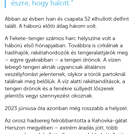
észre, hogy halott.”
Abban az évben Ivan és csapata 52 elhullott delfint
talált. A háború előtti átlag három volt.
A Fekete-tenger számos harc helyszíne volt a
háború első hónapjaiban. Továbbra is cirkálnak a
hadihajók, rakétahordozók és tengeralattjárók meg
– egyre gyakrabban – a tengeri drónok. A vízen
lebegő tengeri aknák ugyancsak általános
veszélyforrást jelentenek, olykor a török partoknál
találnak meg belőlük. A víz alatti rakétaindítások, a
tengeri drónok és a fenékre süllyedt lőszerek
jelentős vegyi szennyezést okoznak.
2023 júniusa óta azonban még rosszabb a helyzet.
Az orosz hadsereg felrobbantotta a Kahovka-gátat
Herszon megyében – extrém áradás jött, több