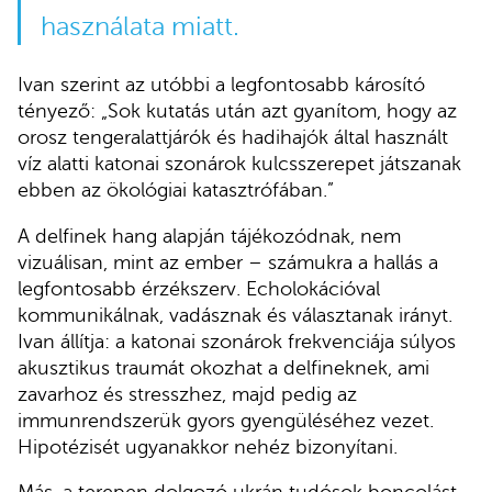
használata miatt.
Ivan szerint az utóbbi a legfontosabb károsító
tényező: „Sok kutatás után azt gyanítom, hogy az
orosz tengeralattjárók és hadihajók által használt
víz alatti katonai szonárok kulcsszerepet játszanak
ebben az ökológiai katasztrófában.”
A delfinek hang alapján tájékozódnak, nem
vizuálisan, mint az ember – számukra a hallás a
legfontosabb érzékszerv. Echolokációval
kommunikálnak, vadásznak és választanak irányt.
Ivan állítja: a katonai szonárok frekvenciája súlyos
akusztikus traumát okozhat a delfineknek, ami
zavarhoz és stresszhez, majd pedig az
immunrendszerük gyors gyengüléséhez vezet.
Hipotézisét ugyanakkor nehéz bizonyítani.