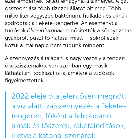
ezer embernek kellett elhagynia a lakhelyét. A gát
összeomlása több tízezer állatot ölt meg. Több
millió liter vegyszer, baktérium, hulladék és aknák
sodródtak a Fekete-tengerbe. Az eseményt a
tudósok
ökocídiumnak
minősítették a környezetre
gyakorolt ​​pusztító hatásai miatt – sokról ezek
közül a mai napig nem tudunk mindent.
A szennyezés általában is nagy veszély a tengeri
ökoszisztémákra, van azonban egy másik
láthatatlan kockázat is is, amelyre a tudósok
figyelmeztettek.
2022 eleje óta jelentősen megnőtt
a víz alatti zajszennyezés a Fekete-
tengeren, főként a felrobbanó
aknák és lőszerek, rakétaindítások,
illetve a katonai szonárok