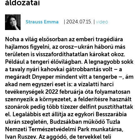
áldozatai
Strauss Emma
| 2024.07.15. |
videó
Noha a világ elsősorban az emberi tragédiára
hajlamos figyelni, az orosz–ukrán háború más
területen is visszafordíthatatlan károkat okoz.
Például a tengeri élővilágban. A legnagyobb sokk
a tavaly nyári kahovkai gátrobbantás volt – a
megáradt Dnyeper mindent vitt a tengerbe –, ám
akad nem egyszeri eset is: a vízalatti harci
tevékenységek 2022 februárja óta folyamatosan
szennyezik a környezetet, a felderítésre használt
szonárok pedig több tízezer delfint pusztíthattak
el. Legalábbis ezt állítja az egykori Besszarábia
ukrán szegletén, Budzsákban működő Tuzla
Nemzeti Természetvédelmi Park munkatársa,
Ivan Ruszev. Az aggódó, de tervekkel teli