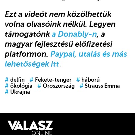
Ezt a videót
nem közölhettük
volna olvasóink nélkül.
Legyen
támogatónk
a Donably-n
, a
magyar fejlesztésű előfizetési
platformon.
Paypal, utalás és más
lehetőségek itt
.
#
delfin
#
Fekete-tenger
#
háború
#
ökológia
#
Oroszország
#
Strauss Emma
#
Ukrajna