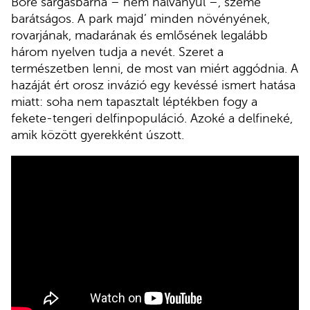
Bőre sárgásbarna – nem halványul –, szeme
barátságos. A park majd’ minden növényének,
rovarjának, madarának és emlősének legalább
három nyelven tudja a nevét. Szeret a
természetben lenni, de most van miért aggódnia. A
hazáját ért orosz invázió egy kevéssé ismert hatása
miatt: soha nem tapasztalt léptékben fogy a
fekete-tengeri delfinpopuláció. Azoké a delfineké,
amik között gyerekként úszott.