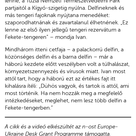
lenne; a Tuzla Nemzeti Természetvédelmi Park
partjaitól a Kígyó-szigetig nyúlna. Delfineknek és
más tengeri fajoknak nyújtana menedéket:
szaporodhatnának és zavartalanul élhetnének. „Ez
lenne az első ilyen jellegű tengeri rezervátum a
Fekete-tengeren” – mondja Ivan.
Mindhárom itteni cetfaja – a palackorrú delfin, a
közönséges delfin és a barna delfin – már a
háború kezdete előtt veszélyben volt a túlhalászat,
környezetszennyezés és vírusok miatt. Ivan most
attól tart, hogy a háború ezt az értékes fajt itt
kihalásra ítéli: „Dühös vagyok, és tartok is attól, ami
most történik. Ha nem hozzák meg a megfelelő
intézkedéseket, meglehet, nem lesz több delfin a
Fekete-tengerben.”
A cikk és a videó elkészültét az n-ost Europe-
Ukraine Desk Grant Programme támogatta.