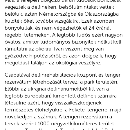
Más, a terepen dolgozó ukrán tudósok boncolást
végeztek a delfineken, belsőfülmintákat vettek
belőlük, aztán Németországba és Olaszországba
küldték őket további vizsgálatra. Ezek azonban
bonyolultak, és nem végezhetők el 24 óránál
régebbi tetemeken. A legtöbb tudós ezért nagyon
óvatos, amikor tudományos bizonyíték nélkül kell
rámutatni az okokra. Ivan viszont meg van
győződve hipotéziséről, és azon dolgozik, hogy
megoldást találjon az ökológiai veszélyre.
Csapatával delfinrehabilitációs központ és tengeri
rezervátum létrehozását tervezi a park területén.
Előbbi az ukrajnai delfináriumokból (itt van a
legtöbb Európában) kimentett delfinek számára
létesülne azért, hogy visszailleszkedjenek
természetes élőhelyükre, a Fekete-tengerre, majd
növekedjen a számuk. A tengeri rezervátum a
tervek szerint 1000 négyzetkilométeres terület