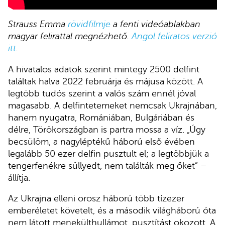
Strauss Emma
rövidfilmje
a fenti videóablakban
magyar felirattal megnézhető.
Angol feliratos verzió
itt
.
A hivatalos adatok szerint mintegy 2500 delfint
találtak halva 2022 februárja és májusa között. A
legtöbb tudós szerint a valós szám ennél jóval
magasabb. A delfintetemeket nemcsak Ukrajnában,
hanem nyugatra, Romániában, Bulgáriában és
délre, Törökországban is partra mossa a víz. „Úgy
becsülöm, a nagyléptékű háború első évében
legalább 50 ezer delfin pusztult el; a legtöbbjük a
tengerfenékre süllyedt, nem találták meg őket” –
állítja.
Az Ukrajna elleni orosz háború több tízezer
emberéletet követelt, és a második világháború óta
nem látott menekülthullámot, pusztítást okozott. A