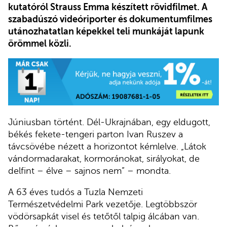
kutatóról Strauss Emma készített rövidfilmet. A
szabadúszó videóriporter és dokumentumfilmes
utánozhatatlan képekkel teli munkáját lapunk
örömmel közli.
Júniusban történt. Dél-Ukrajnában, egy eldugott,
békés fekete-tengeri parton Ivan Ruszev a
távcsövébe nézett a horizontot kémlelve. „Látok
vándormadarakat, kormoránokat, sirályokat, de
delfint – élve – sajnos nem” – mondta.
A 63 éves tudós a Tuzla Nemzeti
Természetvédelmi Park vezetője. Legtöbbször
vödörsapkát visel és tetőtől talpig álcában van.