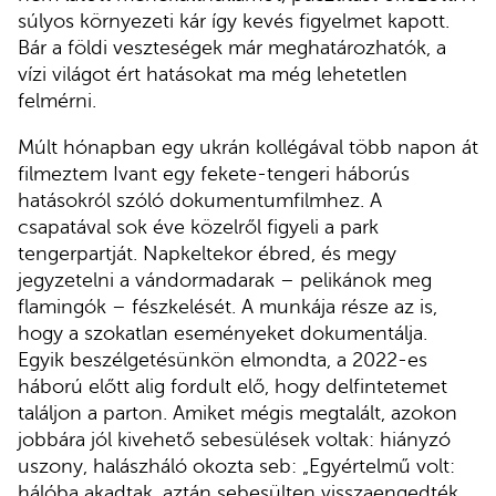
súlyos környezeti kár így kevés figyelmet kapott.
Bár a földi veszteségek már meghatározhatók, a
vízi világot ért hatásokat ma még lehetetlen
felmérni.
Múlt hónapban egy ukrán kollégával több napon át
filmeztem Ivant egy fekete-tengeri háborús
hatásokról szóló dokumentumfilmhez. A
csapatával sok éve közelről figyeli a park
tengerpartját. Napkeltekor ébred, és megy
jegyzetelni a vándormadarak – pelikánok meg
flamingók – fészkelését. A munkája része az is,
hogy a szokatlan eseményeket dokumentálja.
Egyik beszélgetésünkön elmondta, a 2022-es
háború előtt alig fordult elő, hogy delfintetemet
találjon a parton. Amiket mégis megtalált, azokon
jobbára jól kivehető sebesülések voltak: hiányzó
uszony, halászháló okozta seb: „Egyértelmű volt:
hálóba akadtak, aztán sebesülten visszaengedték