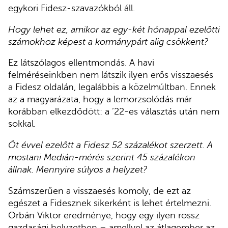
egykori Fidesz-szavazókból áll.
Hogy lehet ez, amikor az egy-két hónappal ezelőtti
számokhoz képest a kormánypárt alig csökkent?
Ez látszólagos ellentmondás. A havi
felméréseinkben nem látszik ilyen erős visszaesés
a Fidesz oldalán, legalábbis a közelmúltban. Ennek
az a magyarázata, hogy a lemorzsolódás már
korábban elkezdődött: a ’22-es választás után nem
sokkal.
Öt évvel ezelőtt a Fidesz 52 százalékot szerzett. A
mostani Medián-mérés szerint 45 százalékon
állnak. Mennyire súlyos a helyzet?
Számszerűen a visszaesés komoly, de ezt az
egészet a Fidesznek sikerként is lehet értelmezni.
Orbán Viktor eredménye, hogy egy ilyen rossz
gazdasági helyzetben – amellyel az átlagember az