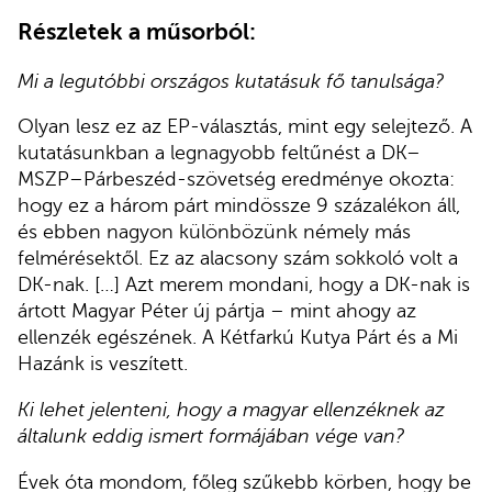
Részletek a műsorból:
Mi a legutóbbi országos kutatásuk fő tanulsága?
Olyan lesz ez az EP-választás, mint egy selejtező. A
kutatásunkban a legnagyobb feltűnést a DK–
MSZP–Párbeszéd-szövetség eredménye okozta:
hogy ez a három párt mindössze 9 százalékon áll,
és ebben nagyon különbözünk némely más
felmérésektől. Ez az alacsony szám sokkoló volt a
DK-nak. […] Azt merem mondani, hogy a DK-nak is
ártott Magyar Péter új pártja – mint ahogy az
ellenzék egészének. A Kétfarkú Kutya Párt és a Mi
Hazánk is veszített.
Ki lehet jelenteni, hogy a magyar ellenzéknek az
általunk eddig ismert formájában vége van?
Évek óta mondom, főleg szűkebb körben, hogy be