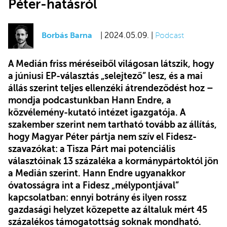
Péter-hatásról
Borbás Barna
| 2024.05.09. |
Podcast
A Medián friss méréseiből világosan látszik, hogy
a júniusi EP-választás „selejtező
”
lesz, és a mai
állás szerint teljes ellenzéki átrendeződést hoz –
mondja podcastunkban Hann Endre, a
közvélemény-kutató intézet igazgatója. A
szakember szerint nem tartható tovább az állítás,
hogy Magyar Péter pártja nem szív el Fidesz-
szavazókat: a Tisza Párt mai potenciális
választóinak 13 százaléka a kormánypártoktól jön
a Medián szerint. Hann Endre ugyanakkor
óvatosságra int a Fidesz „mélypontjával”
kapcsolatban: ennyi botrány és ilyen rossz
gazdasági helyzet közepette az általuk mért 45
százalékos támogatottság soknak mondható.