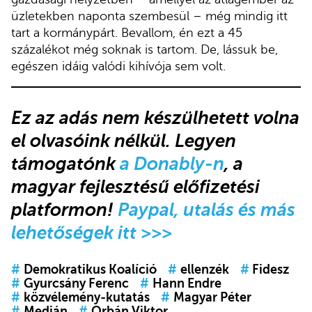
üzletekben naponta szembesül – még mindig itt
tart a kormánypárt. Bevallom, én ezt a 45
százalékot még soknak is tartom. De, lássuk be,
egészen idáig valódi kihívója sem volt.
Ez az adás
nem készülhetett volna
el olvasóink nélkül.
Legyen
támogatónk
a Donably-n
, a
magyar fejlesztésű előfizetési
platformon!
Paypal, utalás és más
lehetőségek itt >>>
#
Demokratikus Koalíció
#
ellenzék
#
Fidesz
#
Gyurcsány Ferenc
#
Hann Endre
#
közvélemény-kutatás
#
Magyar Péter
#
Medián
#
Orbán Viktor