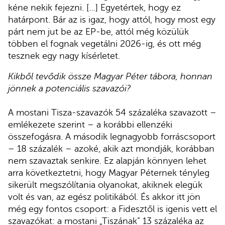
kéne nekik fejezni. […] Egyetértek, hogy ez
határpont. Bár az is igaz, hogy attól, hogy most egy
párt nem jut be az EP-be, attól még közülük
többen el fognak vegetálni 2026-ig, és ott még
tesznek egy nagy kísérletet.
Kikből tevődik össze Magyar Péter tábora, honnan
jönnek a potenciális szavazói?
A mostani Tisza-szavazók 54 százaléka szavazott –
emlékezete szerint – a korábbi ellenzéki
összefogásra. A második legnagyobb forráscsoport
– 18 százalék – azoké, akik azt mondják, korábban
nem szavaztak senkire. Ez alapján könnyen lehet
arra következtetni, hogy Magyar Péternek tényleg
sikerült megszólítania olyanokat, akiknek elegük
volt és van, az egész politikából. És akkor itt jön
még egy fontos csoport: a Fidesztől is igenis vett el
szavazókat: a mostani „Tiszának” 13 százaléka az