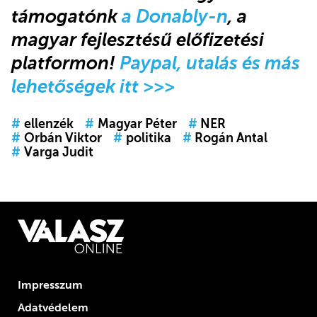
támogatónk
a Donably-n
, a
magyar fejlesztésű előfizetési
platformon!
Paypal, utalás és más
lehetőségek itt >>>
#
ellenzék
#
Magyar Péter
#
NER
#
Orbán Viktor
#
politika
#
Rogán Antal
#
Varga Judit
Impresszum
Adatvédelem