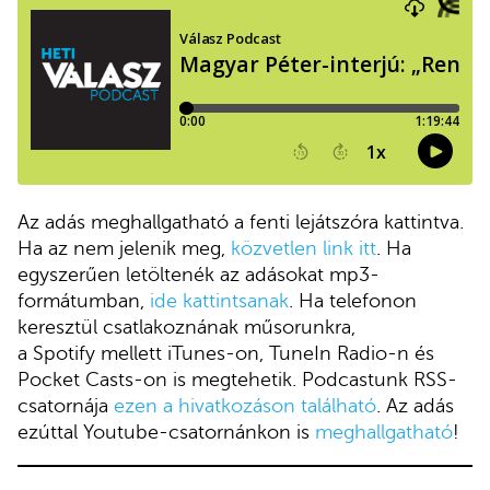
Az adás meghallgatható a fenti lejátszóra kattintva.
Ha az nem jelenik meg,
közvetlen link itt
. Ha
egyszerűen letöltenék az adásokat mp3-
formátumban,
ide kattintsanak
. Ha telefonon
keresztül csatlakoznának műsorunkra,
a Spotify mellett iTunes-on, TuneIn Radio-n és
Pocket Casts-on is megtehetik. Podcastunk RSS-
csatornája
ezen a hivatkozáson található
. Az adás
ezúttal Youtube-csatornánkon is
meghallgatható
!