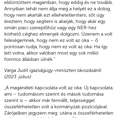
eldöntöttem magamban, hogy eddig és ne tovább.
Annyiban tehát nem állja meg a helyét ez a dolog,
hogy nem akarták ezt ellehetetleníteni, sőt úgy
éreztem, hogy segíteni is akarják, hogy akár egy
simán piaci szereplőhöz vagy egy NER-hez
köthető céghez elmenjek dolgozni. Üzenem a volt
feleségemnek, hogy nem ez volt az oka – ő
pontosan tudja, hogy nem ez volt az oka. Ha így
lett volna, akkor valóban most egy sok millió
forintos állásban ülnék.”
Varga Judit igazságügy-miniszteri távozásáról
(2023. július):
„A magánéleti kapcsolata volt az oka. Új kapcsolata,
ami – tudomásom szerint és mások tudomása
szerint is – akkor már fennállt, teljességgel
összeférhetetlen volt a kormányzati pozíciójával.
Zárójelben jegyzem meg: utána is összeférhetetlen