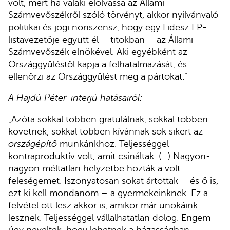
volt, mert ha valaki elolvassa az Állami
Számvevőszékről szóló törvényt, akkor nyilvánvaló
politikai és jogi nonszensz, hogy egy Fidesz EP-
listavezetője együtt él – titokban – az Állami
Számvevőszék elnökével. Aki egyébként az
Országgyűléstől kapja a felhatalmazását, és
ellenőrzi az Országgyűlést meg a pártokat.”
A Hajdú Péter-interjú hatásairól:
„Azóta sokkal többen gratulálnak, sokkal többen
követnek, sokkal többen kívánnak sok sikert az
országépítő
munkánkhoz. Teljességgel
kontraproduktív volt, amit csináltak. (…) Nagyon-
nagyon méltatlan helyzetbe hozták a volt
feleségemet. Iszonyatosan sokat ártottak – és ő is,
ezt ki kell mondanom – a gyermekeinknek. Ez a
felvétel ott lesz akkor is, amikor már unokáink
lesznek. Teljességgel vállalhatatlan dolog. Engem
úgy neveltek, hogy lehetnek a házasságban