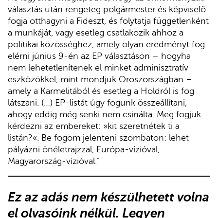
választás után rengeteg polgármester és képviselő
fogja otthagyni a Fideszt, és folytatja függetlenként
a munkáját, vagy esetleg csatlakozik ahhoz a
politikai közösséghez, amely olyan eredményt fog
elérni június 9-én az EP választáson – hogyha
nem lehetetlenítenek el minket adminisztratív
eszközökkel, mint mondjuk Oroszországban –
amely a Karmelitából és esetleg a Holdról is fog
látszani. (…) EP-listát úgy fogunk összeállítani,
ahogy eddig még senki nem csinálta. Meg fogjuk
kérdezni az embereket: »kit szeretnétek ti a
listán?«. Be fogom jelenteni szombaton: lehet
pályázni önéletrajzzal, Európa-vízióval,
Magyarország-vízióval.”
Ez az adás
nem készülhetett volna
el olvasóink nélkül.
Legyen