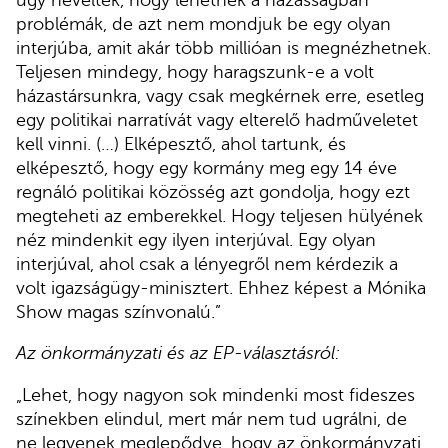
problémák, de azt nem mondjuk be egy olyan
interjúba, amit akár több millióan is megnézhetnek.
Teljesen mindegy, hogy haragszunk-e a volt
házastársunkra, vagy csak megkérnek erre, esetleg
egy politikai narratívát vagy elterelő hadműveletet
kell vinni. (…) Elképesztő, ahol tartunk, és
elképesztő, hogy egy kormány meg egy 14 éve
regnáló politikai közösség azt gondolja, hogy ezt
megteheti az emberekkel. Hogy teljesen hülyének
néz mindenkit egy ilyen interjúval. Egy olyan
interjúval, ahol csak a lényegről nem kérdezik a
volt igazságügy-minisztert. Ehhez képest a Mónika
Show magas színvonalú.”
Az önkormányzati és az EP-választásról:
„Lehet, hogy nagyon sok mindenki most fideszes
színekben elindul, mert már nem tud ugrálni, de
ne legyenek meglepődve, hogy az önkormányzati