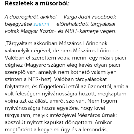
Részletek a műsorból:
A döbrögikről, akikkel – Varga Judit Facebook-
bejegyzése
szerint
– előrehaladott tárgyalásai
voltak Magyar Közút- és MBH-karrierje végén:
„Tárgyaltam akkoriban Mészáros Lőrincnek
valamelyik cégével, de nem Mészáros Lőrinccel.
Valóban el szerettem volna menni egy másik piaci
céghez (Magyarországon elég kevés olyan piaci
szereplő van, amelyik nem köthető valamilyen
szinten a NER-hez). Valóban tárgyalásokat
folytattam, és függetlenül ettől az üzenettől, amit a
volt feleségem nyilvánosságra hozott, megkaptam
volna azt az állást, amiről szó van. Nem fogom
nyilvánosságra hozni egyelőre, hogy kivel
tárgyaltam, melyik intézőjével Mészáros úrnak;
abszolút nyitott kapukat döngettem. Amikor
megtörtént a kegyelmi ügy és a lemondás,