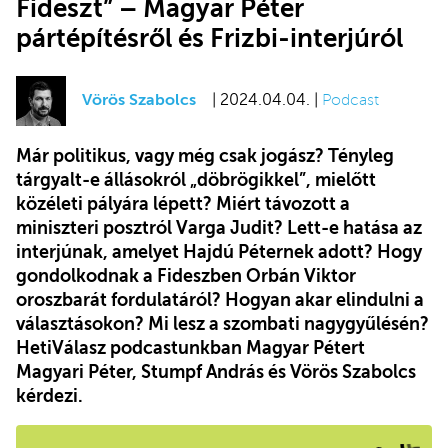
Fideszt” – Magyar Péter
pártépítésről és Frizbi-interjúról
Vörös Szabolcs
| 2024.04.04. |
Podcast
Már politikus, vagy még csak jogász? Tényleg
tárgyalt-e állásokról „döbrögikkel”, mielőtt
közéleti pályára lépett? Miért távozott a
miniszteri posztról Varga Judit? Lett-e hatása az
interjúnak, amelyet Hajdú Péternek adott? Hogy
gondolkodnak a Fideszben Orbán Viktor
oroszbarát fordulatáról? Hogyan akar elindulni a
választásokon? Mi lesz a szombati nagygyűlésén?
HetiVálasz podcastunkban Magyar Pétert
Magyari Péter, Stumpf András és Vörös Szabolcs
kérdezi.