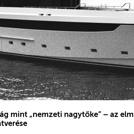
ág mint „nemzeti nagytőke” – az elmú
tverése