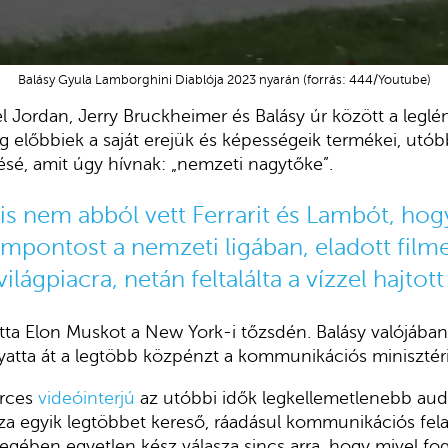
Balásy Gyula Lamborghini Diablója 2023 nyarán (forrás: 444/Youtube)
l Jordan, Jerry Bruckheimer és Balásy úr között a legl
 előbbiek a saját erejük és képességeik termékei, utó
résé, amit úgy hívnak: „nemzeti nagytőke”.
is nem abból vett Ferrarit és Lambót, hog
mpontost a nemzeti ligában, eladott filme
ilágpiacra, netán feltalálta a vízzel hajtott
ta Elon Muskot a New York-i tőzsdén. Balásy valójában
lyatta át a legtöbb közpénzt a kommunikációs minisztér
erces
videóinterjú
az utóbbi idők legkellemetlenebb audi
a egyik legtöbbet kereső, ráadásul kommunikációs felad
egében egyetlen kész válasza sincs arra, hogy mivel fogl