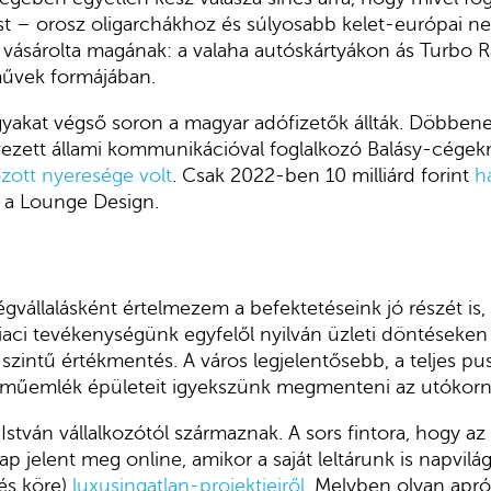
t – orosz oligarchákhoz és súlyosabb kelet-európai n
 vásárolta magának: a valaha autóskártyákon ás Turbo
művek formájában.
yakat végső soron a magyar adófizetők állták. Döbben
vezett állami kommunikációval foglalkozó Balásy-cége
zott nyeresége volt
. Csak 2022-ben 10 milliárd forint
h
 a Lounge Design.
égvállalásként értelmezem a befektetéseink jó részét is,
piaci tevékenységünk egyfelől nyilván üzleti döntéseken 
zintű értékmentés. A város legjelentősebb, a teljes pus
s műemlék épületeit igyekszünk megmenteni az utókorn
István vállalkozótól származnak. A sors fintora, hogy a
 jelent meg online, amikor a saját leltárunk is napvilág
(és köre)
luxusingatlan-projektjeiről
. Melyben olyan apr