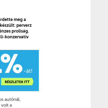
irdette meg a
készült: perverz
énzes proliság.
li-konzervatív
os autónál,
 volt a