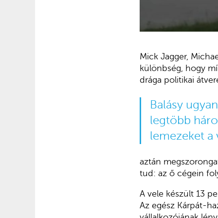
Mick Jagger, Michae
különbség, hogy míg
drága politikai átve
Balásy ugyan
legtöbb háro
lemezeket a v
aztán megszorongat
tud: az ő cégein fo
A vele készült 13 p
Az egész Kárpát-haz
vállalkozójának lény