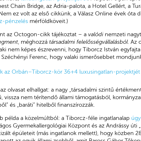
est Chain Bridge, az Adria-palota, a Hotel Gellért, a Tur
Nem ez volt az első cikkünk, a Válasz Online évek óta 
z-pénzelés
mérföldköveit.)
int az Octogon-cikk tájékoztat – a
valódi
nemzeti nagyt
egment
, méghozzá
társadalmi felelősségvállalásból
. Az 
, aki nem képes észrevenni, hogy Tiborcz István egyfa
j Széchényi Ferenc, hogy valaki ismerősebbet mondjun
tjuk az Orbán–Tiborcz-kör 36+4 luxusingatlan-projektjét (
az olvasat elhallgat: a nagy „társadalmi szintű értékment
gű, vissza nem térítendő állami támogatásból, kormányza
l” és „baráti” hitelből finanszírozzák.
b példa a közelmúltból: a Tiborcz-féle ingatlanalap
úgy
ágos Gyermekallergológiai Központ és az Andrássy úti „
zált épületeit (más ingatlanok mellett), hogy közben 28,
apott az egyik állami zsebből, amit Baross Gábor Tőke