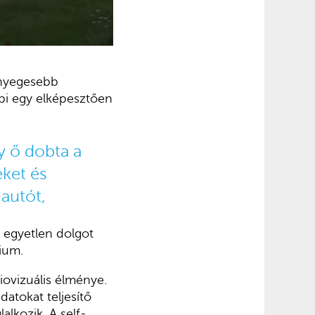
ényegesebb
bbi egy elképesztően
y ő dobta a
ket és
 autót,
 egyetlen dolgot
ium.
ovizuális élménye.
atokat teljesítő
alkozik. A self-