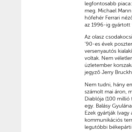
legfontosabb piaca:
meg. Michael Mann 
hófehér Ferrari néz
az 1996-ig gyártott
Az olasz csodakocsi
’90-es évek poszter
versenyautós kialakí
voltak. Nem véletle
üzletember korszak
jegyző Jerry Bruck
Nem tudni, hány emb
számolt mai áron, m
Diablója (100 millió
egy. Balásy Gyulán
Ezek gyártják (vagy
kommunikációs term
legutóbbi békepárti 