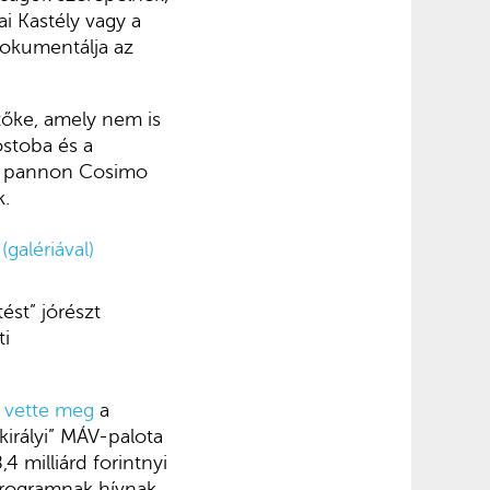
ai Kastély vagy a
dokumentálja az
őke, amely nem is
ostoba és a
jta pannon Cosimo
k.
galériával)
ést” jórészt
ti
 vette meg
a
királyi” MÁV-palota
4 milliárd forintnyi
programnak hívnak.