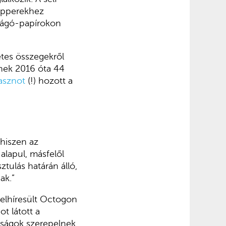
epperekhez
 Rágó-papírokon
etes összegekről
knek 2016 óta 44
asznot
(!) hozott a
 hiszen az
alapul, másfelől
ztulás határán álló,
ak.”
z elhíresült Octogon
ot látott a
óságok szerepelnek,