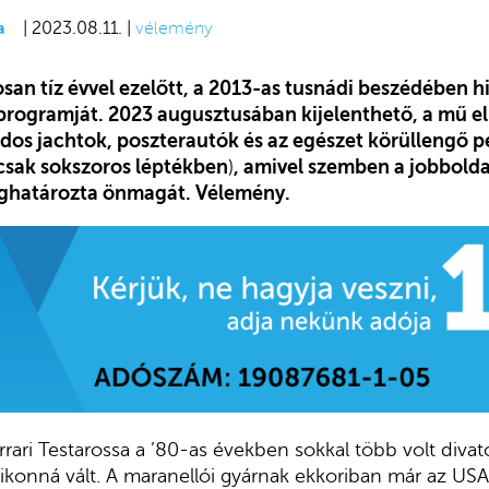
a
| 2023.08.11. |
vélemény
san tíz évvel ezelőtt, a 2013-as tusnádi beszédében h
programját. 2023 augusztusában kijelenthető, a mű el
árdos jachtok, poszterautók és az egészet körüllengő p
csak sokszoros léptékben
)
, amivel szemben a jobbolda
ghatározta önmagát. Vélemény.
rrari Testarossa a ’80-as években sokkal több volt divat
 ikonná vált. A maranellói gyárnak ekkoriban már az USA