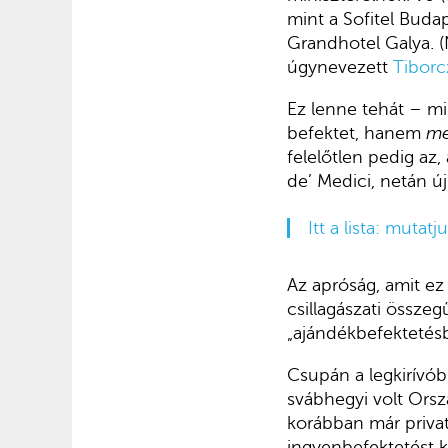
mint a Sofitel Budap
Grandhotel Galya. (
úgynevezett
Tiborc
Ez lenne tehát – m
befektet, hanem
m
felelőtlen pedig az
de’ Medici, netán ú
Itt a lista: muta
Az apróság, amit ez 
csillagászati össze
„ajándékbefektetésbő
Csupán a legkirívób
svábhegyi volt Orsz
korábban már privati
ingyenbefektetést k