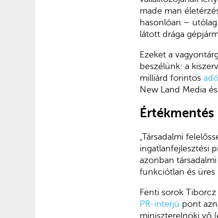
made man életérzés
hasonlóan – utólag
látott drága gépjár
Ezeket a vagyontárg
beszélünk: a kiszer
milliárd forintos
adó
New Land Media és
Értékmentés
„Társadalmi felelőss
ingatlanfejlesztési 
azonban társadalmi s
funkciótlan és üre
Fenti sorok Tiborcz 
PR-interjú
pont aznap
miniszterelnöki vő 