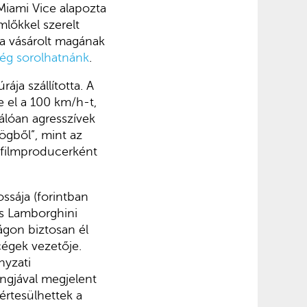
 Miami Vice alapozta
lőkkel szerelt
ga vásárolt magának
ég sorolhatnánk
.
ja szállította. A
e el a 100 km/h-t,
itálóan agresszívek
ögből”, mint az
 filmproducerként
ssája (forintban
és Lamborghini
zágon biztosan él
égek vezetője.
nyzati
ngjával megjelent
értesülhettek a