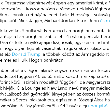
 a Testarossa világhírnevét éppen egy amerikai krimi, a
sorozatának köszönhetően a rácsozott oldalsó légbeöm
ők millióinak a retinájába égett bele. Hírességek sokasá
 típusból: Mick Jagger, Michael Jordan, Elton John
és m
k következő hullámát Ferruccio Lamborghini manufaktúrá
autója a Lamborghini Diablo lett: 4 másodperc alatt ért
tása és felfelé nyíló ajtajai dizájnosak, egyszersmind irr
n, hogy olyan figurák vásároltak maguknak az „olasz örd
át élő
Donald Trump
, a többek között az Armageddont
heimer és Hulk Hogan pankrátor.
er lehet a világon, akinek egyszerre van Ferrari Testaro
odelltől függően 40 és 65 millió között már kapható) 
 forint körül, szintén modelltől függően), de Magyarors
ak hívják. Ő a Lounge és New Land nevű magyar médiac
 alvállalkozókkal gyártatják) lényegében az összes kormá
éket a Soros-plakátok óta, egészen a Kőszegi Ákos ha
videókig. Balásy járműveiről a 444 nyár eleji
riportjából