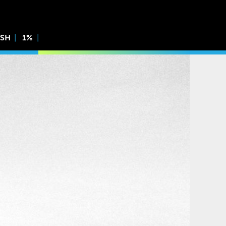
ISH
1%