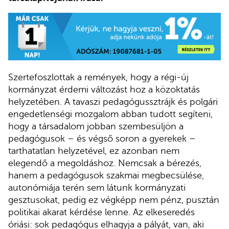
Szertefoszlottak a remények, hogy a régi-új
kormányzat érdemi változást hoz a közoktatás
helyzetében. A tavaszi pedagógussztrájk és polgári
engedetlenségi mozgalom abban tudott segíteni,
hogy a társadalom jobban szembesüljön a
pedagógusok – és végső soron a gyerekek –
tarthatatlan helyzetével, ez azonban nem
elegendő a megoldáshoz. Nemcsak a bérezés,
hanem a pedagógusok szakmai megbecsülése,
autonómiája terén sem látunk kormányzati
gesztusokat, pedig ez végképp nem pénz, pusztán
politikai akarat kérdése lenne. Az elkeseredés
óriási: sok pedagógus elhagyja a pályát, van, aki