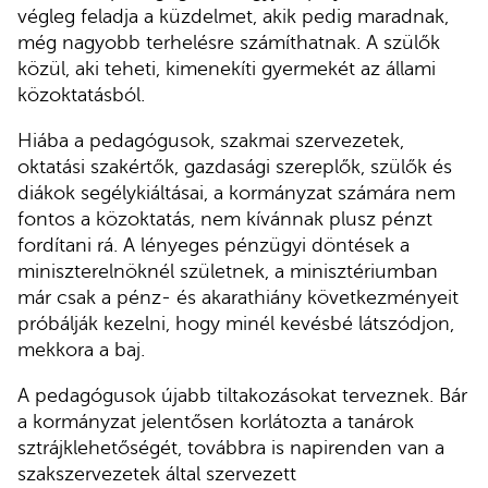
végleg feladja a küzdelmet, akik pedig maradnak,
még nagyobb terhelésre számíthatnak. A szülők
közül, aki teheti, kimenekíti gyermekét az állami
közoktatásból.
Hiába a pedagógusok, szakmai szervezetek,
oktatási szakértők, gazdasági szereplők, szülők és
diákok segélykiáltásai, a kormányzat számára nem
fontos a közoktatás, nem kívánnak plusz pénzt
fordítani rá. A lényeges pénzügyi döntések a
miniszterelnöknél születnek, a minisztériumban
már csak a pénz- és akarathiány következményeit
próbálják kezelni, hogy minél kevésbé látszódjon,
mekkora a baj.
A pedagógusok újabb tiltakozásokat terveznek. Bár
a kormányzat jelentősen korlátozta a tanárok
sztrájklehetőségét, továbbra is napirenden van a
szakszervezetek által szervezett