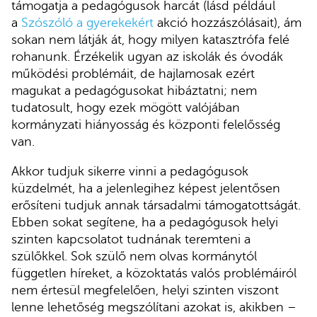
támogatja a pedagógusok harcát (lásd például
a
Szószóló a gyerekekért
akció hozzászólásait), ám
sokan nem látják át, hogy milyen katasztrófa felé
rohanunk. Érzékelik ugyan az iskolák és óvodák
működési problémáit, de hajlamosak ezért
magukat a pedagógusokat hibáztatni; nem
tudatosult, hogy ezek mögött valójában
kormányzati hiányosság és központi felelősség
van.
Akkor tudjuk sikerre vinni a pedagógusok
küzdelmét, ha a jelenlegihez képest jelentősen
erősíteni tudjuk annak társadalmi támogatottságát.
Ebben sokat segítene, ha a pedagógusok helyi
szinten kapcsolatot tudnának teremteni a
szülőkkel. Sok szülő nem olvas kormánytól
független híreket, a közoktatás valós problémáiról
nem értesül megfelelően, helyi szinten viszont
lenne lehetőség megszólítani azokat is, akikben –