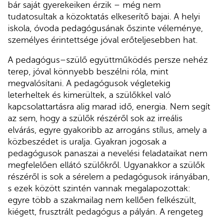
bár saját gyerekeiken érzik – még nem
tudatosultak a közoktatás elkeserítő bajai. A helyi
iskola, óvoda pedagógusának őszinte véleménye,
személyes érintettsége jóval erőteljesebben hat.
A pedagógus–szülő együttműködés persze nehéz
terep, jóval könnyebb beszélni róla, mint
megvalósítani. A pedagógusok végletekig
leterheltek és kimerültek, a szülőkkel való
kapcsolattartásra alig marad idő, energia. Nem segít
az sem, hogy a szülők részéről sok az irreális
elvárás, egyre gyakoribb az arrogáns stílus, amely a
közbeszédet is uralja. Gyakran jogosak a
pedagógusok panaszai a nevelési feladataikat nem
megfelelően ellátó szülőkről. Ugyanakkor a szülők
részéről is sok a sérelem a pedagógusok irányában,
s ezek között szintén vannak megalapozottak:
egyre több a szakmailag nem kellően felkészült,
kiégett, frusztrált pedagógus a pályán. A rengeteg