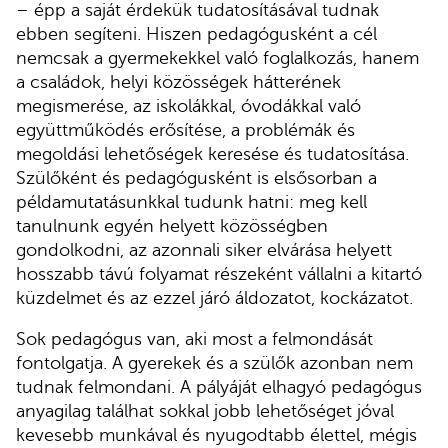
– épp a saját érdekük tudatosításával tudnak
ebben segíteni. Hiszen pedagógusként a cél
nemcsak a gyermekekkel való foglalkozás, hanem
a családok, helyi közösségek hátterének
megismerése, az iskolákkal, óvodákkal való
együttműködés erősítése, a problémák és
megoldási lehetőségek keresése és tudatosítása.
Szülőként és pedagógusként is elsősorban a
példamutatásunkkal tudunk hatni: meg kell
tanulnunk egyén helyett közösségben
gondolkodni, az azonnali siker elvárása helyett
hosszabb távú folyamat részeként vállalni a kitartó
küzdelmet és az ezzel járó áldozatot, kockázatot.
Sok pedagógus van, aki most a felmondását
fontolgatja. A gyerekek és a szülők azonban nem
tudnak felmondani. A pályáját elhagyó pedagógus
anyagilag találhat sokkal jobb lehetőséget jóval
kevesebb munkával és nyugodtabb élettel, mégis