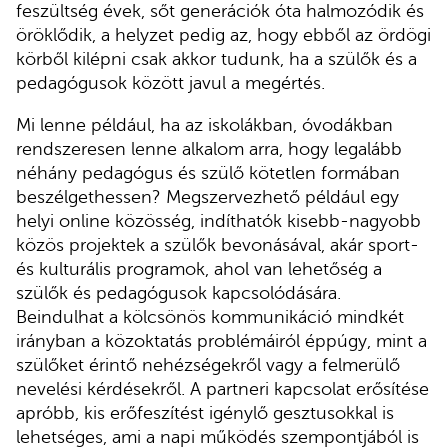
feszültség évek, sőt generációk óta halmozódik és
öröklődik, a helyzet pedig az, hogy ebből az ördögi
körből kilépni csak akkor tudunk, ha a szülők és a
pedagógusok között javul a megértés.
Mi lenne például, ha az iskolákban, óvodákban
rendszeresen lenne alkalom arra, hogy legalább
néhány pedagógus és szülő kötetlen formában
beszélgethessen? Megszervezhető például egy
helyi online közösség, indíthatók kisebb-nagyobb
közös projektek a szülők bevonásával, akár sport-
és kulturális programok, ahol van lehetőség a
szülők és pedagógusok kapcsolódására.
Beindulhat a kölcsönös kommunikáció mindkét
irányban a közoktatás problémáiról éppúgy, mint a
szülőket érintő nehézségekről vagy a felmerülő
nevelési kérdésekről. A partneri kapcsolat erősítése
apróbb, kis erőfeszítést igénylő gesztusokkal is
lehetséges, ami a napi működés szempontjából is