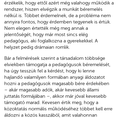
érzékelik, hogy ettől azért még valahogy működik a
rendszer, hiszen elvégzik a munkát béremelés
nélkül is. Többet érdemelnek, de a probléma nem
annyira fontos, hogy érdemben tegyenek is értük.
Nem elegen értették még meg annak a
jelentőségét, hogy már most sincs elég
pedagógus, aki foglalkozna a gyerekekkel. A
helyzet pedig drámaian romlik.
Bár a felmérések szerint a társadalom többsége
elviekben támogatja a pedagógusok béremelését,
ha úgy tesszük fel a kérdést, hogy ki lenne
hajlandó valamilyen formában anyagi áldozatot
hozni a pedagógusok magasabb bére érdekében
– akár magasabb adók, akár kevesebb állami
juttatás formájában –, akkor már jóval kevesebb
támogató marad. Kevesen értik meg, hogy a
közoktatás normális működéséhez többet kell erre
áldozni a közös kasszából, amit valahonnan