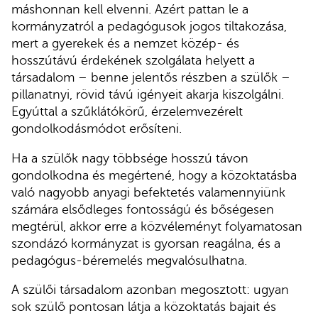
máshonnan kell elvenni. Azért pattan le a
kormányzatról a pedagógusok jogos tiltakozása,
mert a gyerekek és a nemzet közép- és
hosszútávú érdekének szolgálata helyett a
társadalom – benne jelentős részben a szülők –
pillanatnyi, rövid távú igényeit akarja kiszolgálni.
Egyúttal a szűklátókörű, érzelemvezérelt
gondolkodásmódot erősíteni.
Ha a szülők nagy többsége hosszú távon
gondolkodna és megértené, hogy a közoktatásba
való nagyobb anyagi befektetés valamennyiünk
számára elsődleges fontosságú és bőségesen
megtérül, akkor erre a közvéleményt folyamatosan
szondázó kormányzat is gyorsan reagálna, és a
pedagógus-béremelés megvalósulhatna.
A szülői társadalom azonban megosztott: ugyan
sok szülő pontosan látja a közoktatás bajait és