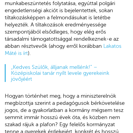
munkabeszüntetés folytatása, egyúttal polgári
engedetlenségi akciót is bejelentettek, sokan
tiltakozásképpen a felmondásukat is letétbe
helyezték. A tiltakozások eredményessége
szempontjából elsődleges, hogy elég erős
társadalmi támogatottsággal rendelkeznek-e az
abban résztvevők (ahogy erről korábban
Lakatos
Máté is írt
).
„Kedves Szülők, álljanak mellénk!” –
Középiskolai tanár nyílt levele gyerekeink
jövőjéért
Hogyan történhet meg, hogy a miniszterelnök
megbízottja szerint a pedagógusok bérkövetelése
jogos, de a gyakorlatban a kormány mégsem tesz
semmit immár hosszú évek óta, és közben nem
szakad rájuk a plafon? Egy felelős kormányzat
tenne a gyerekek érdekeiért, konkrét és hosszú