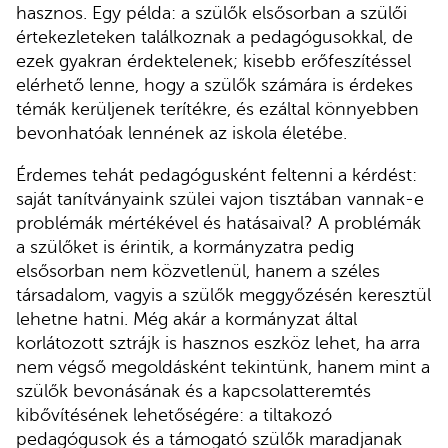
hasznos. Egy példa: a szülők elsősorban a szülői
értekezleteken találkoznak a pedagógusokkal, de
ezek gyakran érdektelenek; kisebb erőfeszítéssel
elérhető lenne, hogy a szülők számára is érdekes
témák kerüljenek terítékre, és ezáltal könnyebben
bevonhatóak lennének az iskola életébe.
Érdemes tehát pedagógusként feltenni a kérdést:
saját tanítványaink szülei vajon tisztában vannak-e
problémák mértékével és hatásaival? A problémák
a szülőket is érintik, a kormányzatra pedig
elsősorban nem közvetlenül, hanem a széles
társadalom, vagyis a szülők meggyőzésén keresztül
lehetne hatni. Még akár a kormányzat által
korlátozott sztrájk is hasznos eszköz lehet, ha arra
nem végső megoldásként tekintünk, hanem mint a
szülők bevonásának és a kapcsolatteremtés
kibővítésének lehetőségére: a tiltakozó
pedagógusok és a támogató szülők maradjanak