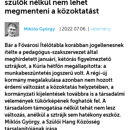
szülők nélkül nem lehet
megmenteni a közoktatást
Miklós György
| 2022.07.06. |
vélemény
Bár a Fővárosi Ítélőtábla korábban jogellenesnek
ítélte a pedagógus-szakszervezet által
meghirdetett januári, kétórás figyelmeztető
sztrájkot, a Kúria hétfőn megállapította: a
munkabeszüntetés jogszerű volt. A régi-új
kormány megalakulása azonban nem hozott
érdemi változást a közoktatás helyzetében, a
kormányzati kijelentések továbbra is a társadalmi
vélemények tükörképének foghatók fel. A
társadalom támogatása nélkül tehát nem lesz
változás, anélkül a sztrájk sem hatékony eszköz.
Miklós György, a Szülői Hang Közösség
társalapítójának írása.