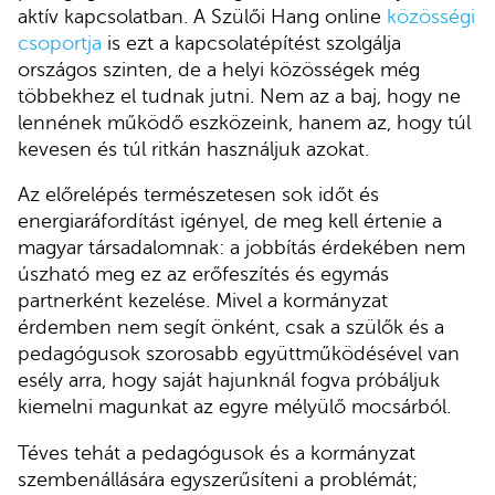
aktív kapcsolatban. A Szülői Hang online
közösségi
csoportja
is ezt a kapcsolatépítést szolgálja
országos szinten, de a helyi közösségek még
többekhez el tudnak jutni. Nem az a baj, hogy ne
lennének működő eszközeink, hanem az, hogy túl
kevesen és túl ritkán használjuk azokat.
Az előrelépés természetesen sok időt és
energiaráfordítást igényel, de meg kell értenie a
magyar társadalomnak: a jobbítás érdekében nem
úszható meg ez az erőfeszítés és egymás
partnerként kezelése. Mivel a kormányzat
érdemben nem segít önként, csak a szülők és a
pedagógusok szorosabb együttműködésével van
esély arra, hogy saját hajunknál fogva próbáljuk
kiemelni magunkat az egyre mélyülő mocsárból.
Téves tehát a pedagógusok és a kormányzat
szembenállására egyszerűsíteni a problémát;