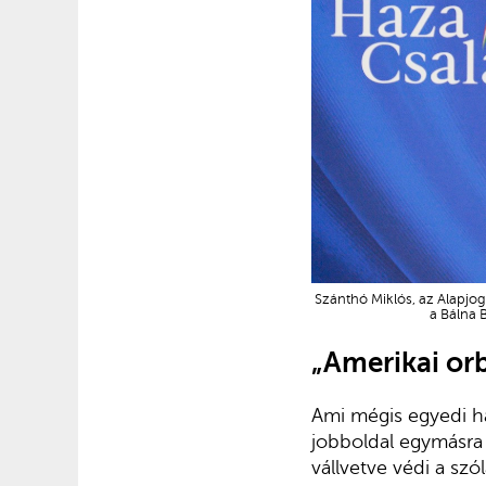
Szánthó Miklós, az Alapjo
a Bálna 
„Amerikai o
Ami mégis egyedi ha
jobboldal egymásra 
vállvetve védi a szó