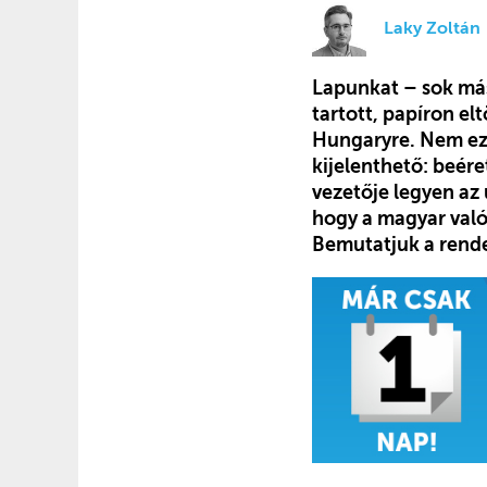
Laky Zoltán
Lapunkat – sok más
tartott, papíron el
Hungaryre. Nem ez 
kijelenthető: beére
vezetője legyen az
hogy a magyar való
Bemutatjuk a rendez