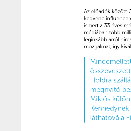
Az előadók között 
kedvenc influencer
ismert a 33 éves mé
médiában több millió
leginkább arról hír
mozgalmat, így kivá
Mindemellett
összeveszett
Holdra szállá
megnyitó bes
Miklós külön
Kennedynek a
láthatóvá a 