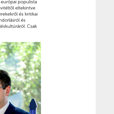
, európai populista
itéltől eltekintve
ekekről és kritikai
ndorlásról és
léskultúráról. Csak