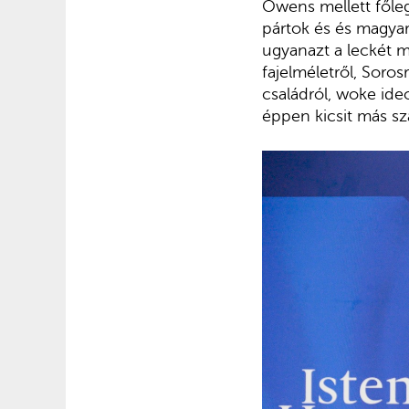
Owens mellett főleg 
pártok és és magyar 
ugyanazt a leckét m
fajelméletről, Soros
családról, woke ideo
éppen kicsit más sz