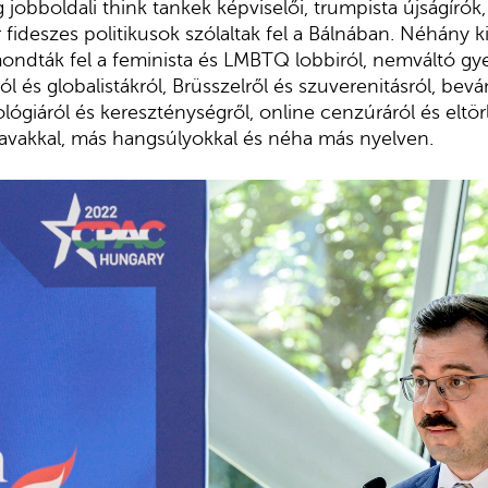
jobboldali think tankek képviselői, trumpista újságírók
fideszes politikusok szólaltak fel a Bálnában. Néhány kiv
ondták fel a feminista és LMBTQ lobbiról, nemváltó gyer
ról és globalistákról, Brüsszelről és szuverenitásról, bevá
lógiáról és kereszténységről, online cenzúráról és eltör
avakkal, más hangsúlyokkal és néha más nyelven.