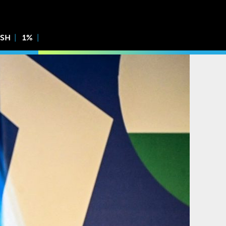
ISH
1%