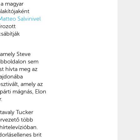
n a magyar
lakítójaként
Matteo Salvinivel
rozott
sábítják
 amely Steve
jobboldalon sem
st hívta meg az
ajdonába
ztivált, amely az
párti mágnás, Elon
.
tavaly Tucker
orvezető több
írtelevízióban.
rlásellenes brit