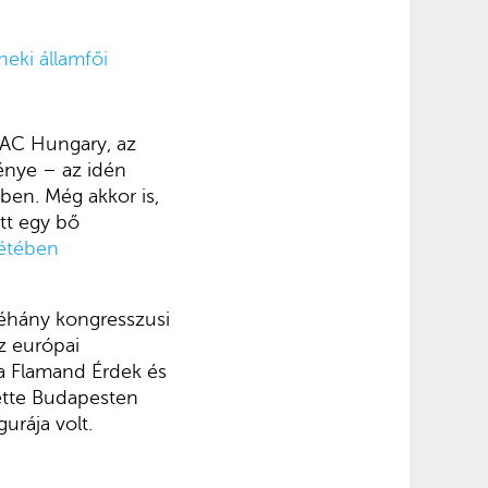
neki államfői
PAC Hungary, az
énye – az idén
ben. Még akkor is,
tt egy bő
létében
néhány kongresszusi
Az európai
sta Flamand Érdek és
tette Budapesten
urája volt.