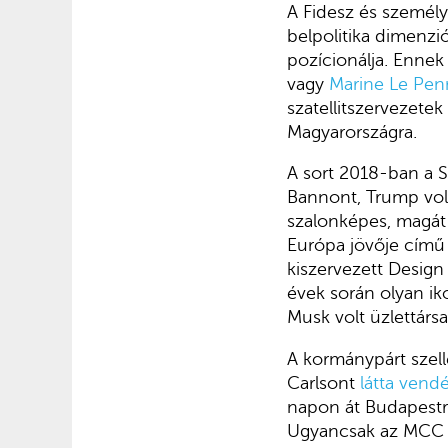
A Fidesz és személy
belpolitika dimenzió
pozícionálja. Ennek
vagy
Marine Le Pen
szatellitszervezet
Magyarországra.
A sort 2018-ban a S
Bannont, Trump vol
szalonképes, magát
Európa jövője című 
kiszervezett Design
évek során olyan ik
Musk volt üzlettársa
A kormánypárt szell
Carlsont
látta vend
napon át Budapestrő
Ugyancsak az MCC m