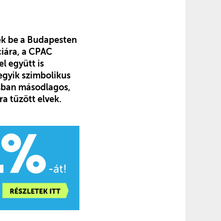
ék be a Budapesten
ciára, a CPAC
l együtt is
 egyik szimbolikus
ásban másodlagos,
a tűzött elvek.