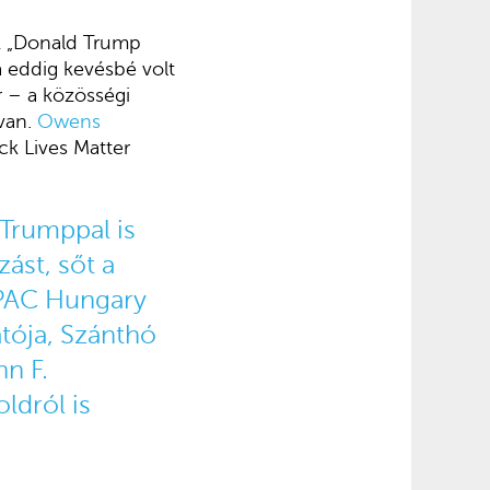
k „Donald Trump
 eddig kevésbé volt
r – a közösségi
 van.
Owens
ck Lives Matter
 Trumppal is
ást, sőt a
CPAC Hungary
tója, Szánthó
n F.
ldról is