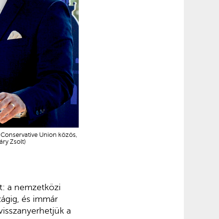
 Conservative Union közös,
ry Zsolt)
t: a nemzetközi
zágig, és immár
 visszanyerhetjük a