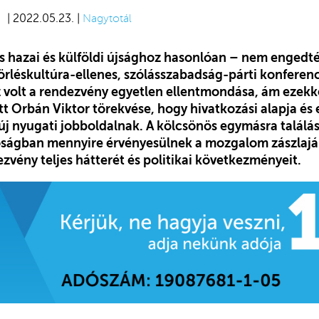
| 2022.05.23. |
Nagytotál
 hazai és külföldi újsághoz hasonlóan – nem engedt
törléskultúra-ellenes, szólásszabadság-párti konferen
volt a rendezvény egyetlen ellentmondása, ám ezekke
tt Orbán Viktor törekvése, hogy hivatkozási alapja és
 új nyugati jobboldalnak. A kölcsönös egymásra talál
ságban mennyire érvényesülnek a mozgalom zászlajár
vény teljes hátterét és politikai következményeit.