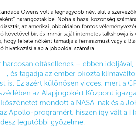
Candace Owens volt a legnagyobb név, akit a szervező
eként” harangoztak be. Noha a hazai közönség számára
diasztár, az amerikai jobboldalon fontos véleményvezé
 követővel bír, és immár saját internetes talkshowja is
es, hogy fekete nőként támadja a feminizmust vagy a Bla
ló hivatkozási alap a jobboldal számára.
 harcosan oltásellenes – ebben idoljával,
–, és tagadja az ember okozta klímaváltoz
st is
. Ez azért különösen vicces, mert a 
zédében az Alapjogokért Központ igazga
 köszönetet mondott a NASA-nak és a Joh
z Apollo-programért, hiszen így vált a Ho
Fidesz legutóbbi győzelme.