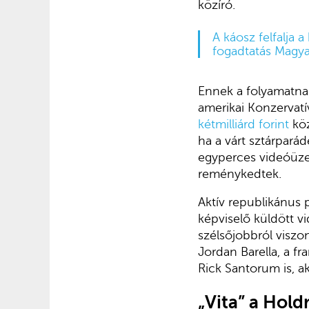
közíró.
A káosz felfalja 
fogadtatás Magy
Ennek a folyamatna
amerikai Konzervatí
kétmilliárd forint
köz
ha a várt sztárpará
egyperces videóüze
reménykedtek.
Aktív republikánus 
képviselő küldött vi
szélsőjobbról viszon
Jordan Barella, a f
Rick Santorum is, ak
„Vita” a Holdr