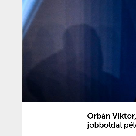
Orbán Viktor,
jobboldal pé