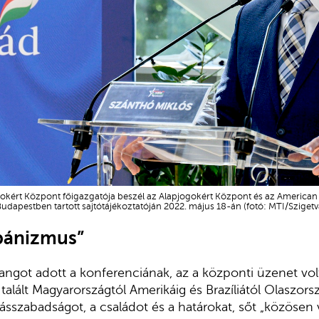
gokért Központ főigazgatója beszél az Alapjogokért Központ és az American
Budapestben tartott sajtótájékoztatóján 2022. május 18-án (fotó: MTI/Szigetvá
rbánizmus
”
ngot adott a konferenciának, az a központi üzenet vol
talált Magyarországtól Amerikáig és Brazíliától Olaszors
lásszabadságot, a családot és a határokat, sőt „közösen