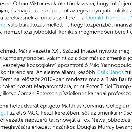
esen Orbán Viktor évek óta törekszik rá, hogy túllépje
ján, és magát az európai, sőt az egész nyugati politika a
 a törekvésnek a fontos színtere – a
Donald Trumppal
,
nel
való barátkozás mellett –, hogy közpénzből finanszí
ek a nemzetközi jobboldal ikonikus megmondóembereit c
chmidt Mária vezette XXI. Század Intézet nyitotta meg,
t kampányfőnökét, valamint az akkor már az amerikai 
 „veszélyes köcsögként” aposztrofáló Milo Yiannopoulo
konferenciára. Az eleinte állami, később
Csák János
tul
 Terminal először 2016-ban rendezte meg a Brain Bar fes
onokat hozott Magyarországra, mint Peter Thiel Trump-
, illetve Jordan Peterson píszíellenes kanadai professzor
emi holdudvarát építgető Matthias Corvinus Collegium 
égül
az első MCC Feszt keretében, sőt az amerikai műs
l vezette népszerű talkshowját a Fox News jobboldali h
eghívására érkezett hazánkba Douglas Murray bevándo