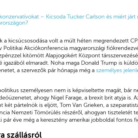
a konzervatívokat – Kicsoda Tucker Carlson és miért járt 
arországon?
k a kicsúcsosodása volt a múlt héten megrendezett C
v Politikai Akciókonferencia magyarországi fiókrendezv
pénzzel kitömött Alapjogokért Központ társszervezésé
dé igazából elmaradt. Noha maga Donald Trump is küldö
netet, a szervezők pár hónapja még a
személyes jelen
politikus személyesen nem is képviseltette magát, bár 
deóüzenetet, ahogy Nigel Farage, a brexit brit atyja is. 
t két pártelnök is eljött, Tom Van Grieken, a szeparati
rancia Nemzeti Tömörülés részéről, ahogyan tiszteletét 
i pár éve még a keresztény amerikai jobboldal fontos fig
a szállásról