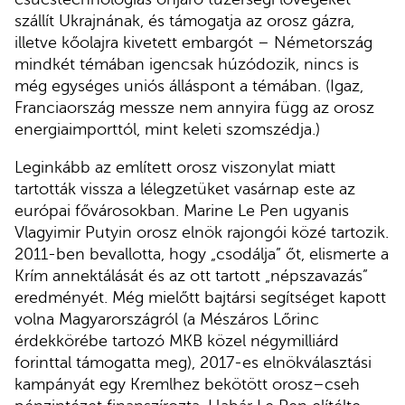
szállít Ukrajnának, és támogatja az orosz gázra,
illetve kőolajra kivetett embargót – Németország
mindkét témában igencsak húzódozik, nincs is
még egységes uniós álláspont a témában. (Igaz,
Franciaország messze nem annyira függ az orosz
energiaimporttól, mint keleti szomszédja.)
Leginkább az említett orosz viszonylat miatt
tartották vissza a lélegzetüket vasárnap este az
európai fővárosokban. Marine Le Pen ugyanis
Vlagyimir Putyin orosz elnök rajongói közé tartozik.
2011-ben bevallotta, hogy „csodálja” őt, elismerte a
Krím annektálását és az ott tartott „népszavazás”
eredményét. Még mielőtt bajtársi segítséget kapott
volna Magyarországról (a Mészáros Lőrinc
érdekkörébe tartozó MKB közel négymilliárd
forinttal támogatta meg), 2017-es elnökválasztási
kampányát egy Kremlhez bekötött orosz–cseh