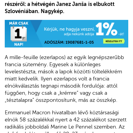
részéről: a hétvégén Janez Janša
is elbukott
Szlovéniában. Nagykép.
A mille-feuille (ezerlapos) az egyik legnépszerűbb
francia sütemény. Egyesek a különleges
levelestészta, mások a lapok közötti töltelékkrém
miatt kedvelik. Ilyen ezerlapos volt a francia
elnökválasztás tegnapi második fordulója: attól
függően, hogy csak a „krémre” vagy csak a
„tésztalapra” összpontosítunk, más az összkép.
Emmanuel Macron hivatalban lévő köztársasági
elnök 58 százalékkal nyert a 42 százalékot szerzett
radikális jobboldali Marine Le Pennel szemben. Az