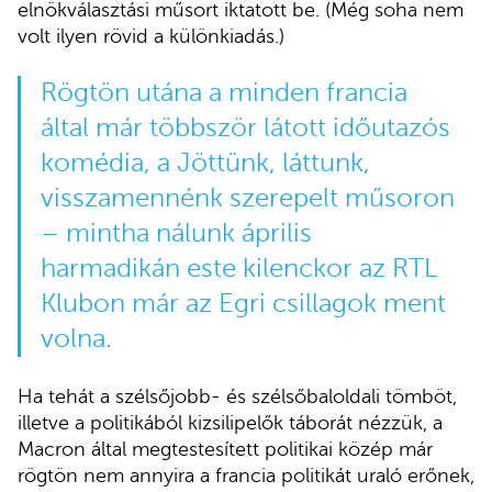
elnökválasztási műsort iktatott be. (Még soha nem
volt ilyen rövid a különkiadás.)
Rögtön utána a minden francia
által már többször látott időutazós
komédia, a Jöttünk, láttunk,
visszamennénk szerepelt műsoron
– mintha nálunk április
harmadikán este kilenckor az RTL
Klubon már az Egri csillagok ment
volna.
Ha tehát a szélsőjobb- és szélsőbaloldali tömböt,
illetve a politikából kizsilipelők táborát nézzük, a
Macron által megtestesített politikai közép már
rögtön nem annyira a francia politikát uraló erőnek,