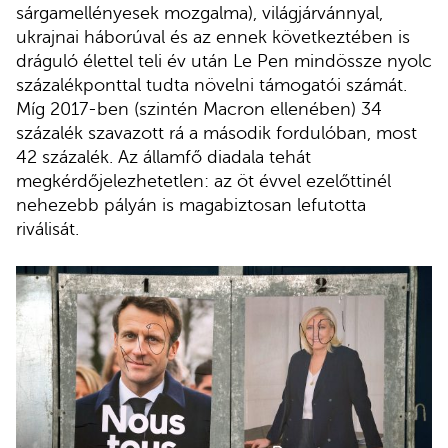
sárgamellényesek mozgalma), világjárvánnyal,
ukrajnai háborúval és az ennek következtében is
dráguló élettel teli év után Le Pen mindössze nyolc
százalékponttal tudta növelni támogatói számát.
Míg 2017-ben (szintén Macron ellenében) 34
százalék szavazott rá a második fordulóban, most
42 százalék. Az államfő diadala tehát
megkérdőjelezhetetlen: az öt évvel ezelőttinél
nehezebb pályán is magabiztosan lefutotta
riválisát.