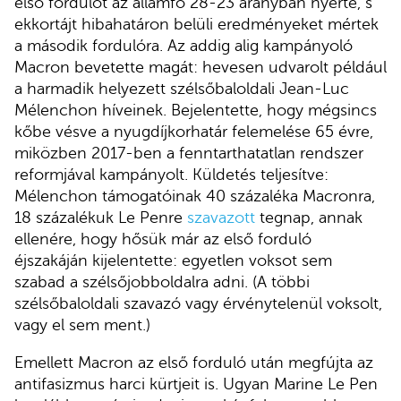
első fordulót az államfő 28-23 arányban nyerte, s
ekkortájt hibahatáron belüli eredményeket mértek
a második fordulóra. Az addig alig kampányoló
Macron bevetette magát: hevesen udvarolt például
a harmadik helyezett szélsőbaloldali Jean-Luc
Mélenchon híveinek. Bejelentette, hogy mégsincs
kőbe vésve a nyugdíjkorhatár felemelése 65 évre,
miközben 2017-ben a fenntarthatatlan rendszer
reformjával kampányolt. Küldetés teljesítve:
Mélenchon támogatóinak 40 százaléka Macronra,
18 százalékuk Le Penre
szavazott
tegnap, annak
ellenére, hogy hősük már az első forduló
éjszakáján kijelentette: egyetlen voksot sem
szabad a szélsőjobboldalra adni. (A többi
szélsőbaloldali szavazó vagy érvénytelenül voksolt,
vagy el sem ment.)
Emellett Macron az első forduló után megfújta az
antifasizmus harci kürtjeit is. Ugyan Marine Le Pen