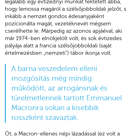
legalább egy évtizednyi munkát fektetett abba,
hogy lemossa magáról a szélsőjobboldali jelzőt, s
inkább a nemzet gondos édesanyjaként
pozícionálta magát, vezetéknevét mégsem
cserélhette le. Márpedig az azonos apjáéval, aki
már 1974-ben elnökjelölt volt, és sok évtizedes
pályája alatt a francia szélsőjobboldali (saját
értelmezésben „nemzeti”) tábor ikonja volt.
A barna veszedelem elleni
mozgósítás még mindig
működött, az arrogánsnak és
türelmetlennek tartott Emmanuel
Macronra sokan a kisebbik
rosszként szavaztak.
Öt, a Macron-ellenes népi lázadással (ez volt a