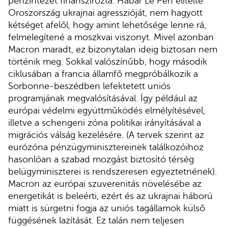
pénzintézet finanszírozta. Habár Le Pen elítélte
Oroszország ukrajnai agresszióját, nem hagyott
kétséget afelől, hogy amint lehetősége lenne rá,
felmelegítené a moszkvai viszonyt. Mivel azonban
Macron maradt, ez bizonytalan ideig biztosan nem
történik meg. Sokkal valószínűbb, hogy második
ciklusában a francia államfő megpróbálkozik a
Sorbonne-beszédben lefektetett uniós
programjának megvalósításával. Így például az
európai védelmi együttműködés elmélyítésével,
illetve a schengeni zóna politikai irányításával a
migrációs válság kezelésére. (A tervek szerint az
eurózóna pénzügyminisztereinek találkozóihoz
hasonlóan a szabad mozgást biztosító térség
belügyminiszterei is rendszeresen egyeztetnének).
Macron az európai szuverenitás növelésébe az
energetikát is beleérti, ezért és az ukrajnai háború
miatt is sürgetni fogja az uniós tagállamok külső
függésének lazítását. Ez talán nem teljesen