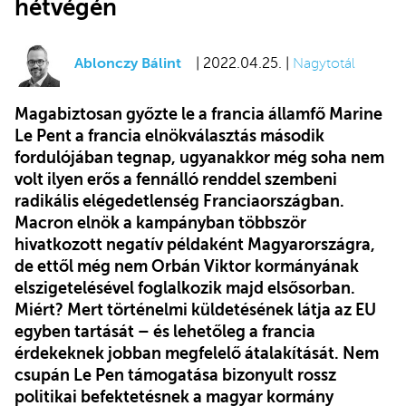
hétvégén
Ablonczy Bálint
| 2022.04.25. |
Nagytotál
Magabiztosan győzte le a francia államfő Marine
Le Pent a francia elnökválasztás második
fordulójában tegnap, ugyanakkor még soha nem
volt ilyen erős a fennálló renddel szembeni
radikális elégedetlenség Franciaországban.
Macron elnök a kampányban többször
hivatkozott negatív példaként Magyarországra,
de ettől még nem Orbán Viktor kormányának
elszigetelésével foglalkozik majd elsősorban.
Miért? Mert történelmi küldetésének látja az EU
egyben tartását – és lehetőleg a francia
érdekeknek jobban megfelelő átalakítását. Nem
csupán Le Pen támogatása bizonyult rossz
politikai befektetésnek a magyar kormány