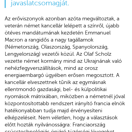
javaslatcsomagját.
Az erőviszonyok azonban azóta megváltoztak, a
veterán német kancellár lelépett a színről, újabb
ötéves mandátumának kezdetén Emmanuel
Macron a rangidős a nagy tagállamok
(Németország, Olaszország, Spanyolország,
Lengyelország) vezetői közül. Az Olaf Scholz
vezette német kormány mind az Ukrajnának való
nehézfegyverszállítások, mind az orosz
energiaembargó ügyében erősen megosztott. A
kancellár elveszettnek tűnik az egymásnak
ellentmondó gazdasági, bel- és külpolitikai
nyomások mátrixában, miközben a németnél jóval
központosítottabb rendszert irányító francia elnök
hatékonyabban tudja majd érvényesíteni
elképzeléseit. Nem véletlen, hogy a választások
előtt hozták nyilvánosságra: Franciaország
csúcstechnológiás önjáró tüzérségi lövegeket