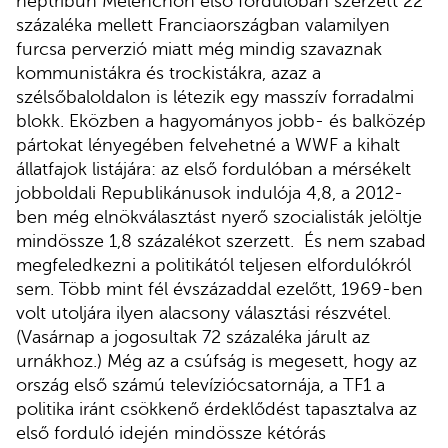
néptribun Mélenchon első fordulóban szerzett 22
százaléka mellett Franciaországban valamilyen
furcsa perverzió miatt még mindig szavaznak
kommunistákra és trockistákra, azaz a
szélsőbaloldalon is létezik egy masszív forradalmi
blokk. Eközben a hagyományos jobb- és balközép
pártokat lényegében felvehetné a WWF a kihalt
állatfajok listájára: az első fordulóban a mérsékelt
jobboldali Republikánusok indulója 4,8, a 2012-
ben még elnökválasztást nyerő szocialisták jelöltje
mindössze 1,8 százalékot szerzett. És nem szabad
megfeledkezni a politikától teljesen elfordulókról
sem. Több mint fél évszázaddal ezelőtt, 1969-ben
volt utoljára ilyen alacsony választási részvétel.
(Vasárnap a jogosultak 72 százaléka járult az
urnákhoz.) Még az a csúfság is megesett, hogy az
ország első számú televíziócsatornája, a TF1 a
politika iránt csökkenő érdeklődést tapasztalva az
első forduló idején mindössze kétórás