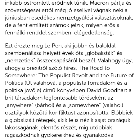
inkább ostromlott erődnek tűnik. Macron pártja és
szövetségesei ettől még jó eséllyel vágnak neki a
júniusban esedékes nemzetgyűlési választásoknak,
de a fent említett számok jelzik, milyen erős a
fennálló renddel szembeni elégedetlenség.
Ezt érezte meg Le Pen, aki jobb- és baloldal
szembenállása helyett évek óta „globalisták” és
„nemzetiek” összecsapásáról beszél. Valahogy úgy,
ahogy a brexitről szóló híres, The Road to
Somewhere: The Populist Revolt and the Future of
Politics (Út valahová: a populista forradalom és a
politika jövője) című könyvében David Goodhart a
brit társadalom legfontosabb töréseként az
„anywhere” (bárhol) és a „somewhere” (valahol)
osztályok közötti konfliktust azonosította. Előbbiek
a globalizált rétegek, akik le is nézik saját országuk
lakosságának jelentős részét, míg utóbbiak
ragaszkodnak gyökereikhez és gyanakodva