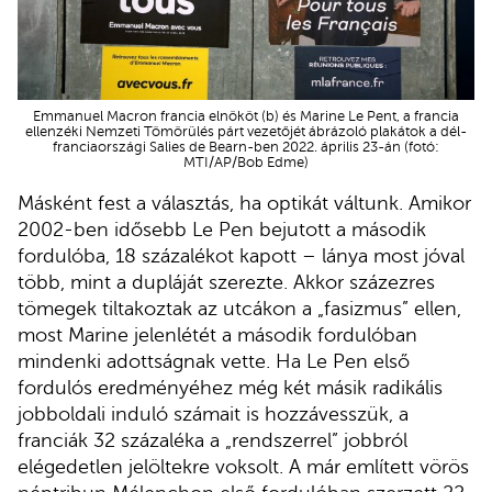
Emmanuel Macron francia elnököt (b) és Marine Le Pent, a francia
ellenzéki Nemzeti Tömörülés párt vezetőjét ábrázoló plakátok a dél-
franciaországi Salies de Bearn-ben 2022. április 23-án (fotó:
MTI/AP/Bob Edme)
Másként fest a választás, ha optikát váltunk. Amikor
2002-ben idősebb Le Pen bejutott a második
fordulóba, 18 százalékot kapott – lánya most jóval
több, mint a dupláját szerezte. Akkor százezres
tömegek tiltakoztak az utcákon a „fasizmus” ellen,
most Marine jelenlétét a második fordulóban
mindenki adottságnak vette. Ha Le Pen első
fordulós eredményéhez még két másik radikális
jobboldali induló számait is hozzávesszük, a
franciák 32 százaléka a „rendszerrel” jobbról
elégedetlen jelöltekre voksolt. A már említett vörös