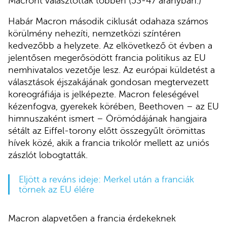
Macront választották többen (53-47 arányban.)
Habár Macron második ciklusát odahaza számos
körülmény nehezíti, nemzetközi színtéren
kedvezőbb a helyzete. Az elkövetkező öt évben a
jelentősen megerősödött francia politikus az EU
nemhivatalos vezetője lesz. Az európai küldetést a
választások éjszakájának gondosan megtervezett
koreográfiája is jelképezte. Macron feleségével
kézenfogva, gyerekek körében, Beethoven – az EU
himnuszaként ismert – Örömódájának hangjaira
sétált az Eiffel-torony előtt összegyűlt örömittas
hívek közé, akik a francia trikolór mellett az uniós
zászlót lobogtatták.
Eljött a reváns ideje: Merkel után a franciák
törnek az EU élére
Macron alapvetően a francia érdekeknek