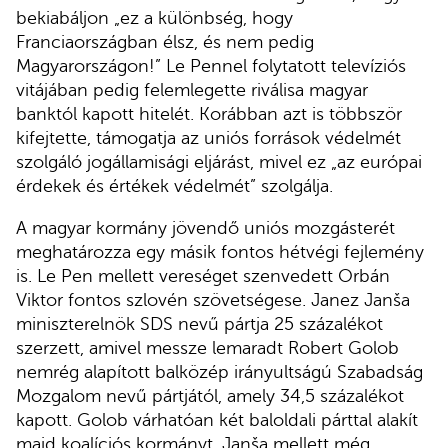
bekiabáljon „ez a különbség, hogy
Franciaországban élsz, és nem pedig
Magyarországon!” Le Pennel folytatott televíziós
vitájában pedig felemlegette riválisa magyar
banktól kapott hitelét. Korábban azt is többször
kifejtette, támogatja az uniós források védelmét
szolgáló jogállamisági eljárást, mivel ez „az európai
érdekek és értékek védelmét” szolgálja.
A magyar kormány jövendő uniós mozgásterét
meghatározza egy másik fontos hétvégi fejlemény
is. Le Pen mellett vereséget szenvedett Orbán
Viktor fontos szlovén szövetségese. Janez Janša
miniszterelnök SDS nevű pártja 25 százalékot
szerzett, amivel messze lemaradt Robert Golob
nemrég alapított balközép irányultságú Szabadság
Mozgalom nevű pártjától, amely 34,5 százalékot
kapott. Golob várhatóan két baloldali párttal alakít
majd koalíciós kormányt. Janša mellett még