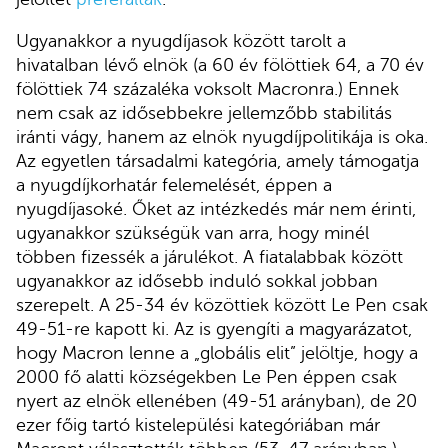
Ugyanakkor a nyugdíjasok között tarolt a
hivatalban lévő elnök (a 60 év fölöttiek 64, a 70 év
fölöttiek 74 százaléka voksolt Macronra.) Ennek
nem csak az idősebbekre jellemzőbb stabilitás
iránti vágy, hanem az elnök nyugdíjpolitikája is oka.
Az egyetlen társadalmi kategória, amely támogatja
a nyugdíjkorhatár felemelését, éppen a
nyugdíjasoké. Őket az intézkedés már nem érinti,
ugyanakkor szükségük van arra, hogy minél
többen fizessék a járulékot. A fiatalabbak között
ugyanakkor az idősebb induló sokkal jobban
szerepelt. A 25-34 év közöttiek között Le Pen csak
49-51-re kapott ki. Az is gyengíti a magyarázatot,
hogy Macron lenne a „globális elit” jelöltje, hogy a
2000 fő alatti községekben Le Pen éppen csak
nyert az elnök ellenében (49-51 arányban), de 20
ezer főig tartó kistelepülési kategóriában már