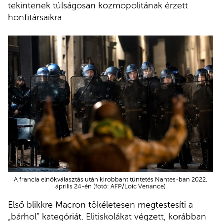
tekintenek túlságosan kozmopolitának érzett
honfitársaikra.
A francia elnökválasztás után kirobbant tüntetés Nantes-ban 2022.
április 24-én (fotó: AFP/Loic Venance)
Első blikkre Macron tökéletesen megtestesíti a
„bárhol” kategóriát. Elitiskolákat végzett, korábban