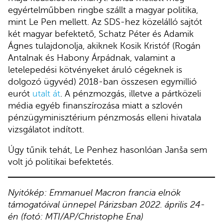
egyértelműbben ringbe szállt a magyar politika,
mint Le Pen mellett. Az SDS-hez közelálló sajtót
két magyar befektető, Schatz Péter és Adamik
Ágnes tulajdonolja, akiknek Kosik Kristóf (Rogán
Antalnak és Habony Árpádnak, valamint a
letelepedési kötvényeket áruló cégeknek is
dolgozó ügyvéd) 2018-ban összesen egymillió
eurót
utalt át
. A pénzmozgás, illetve a pártközeli
média egyéb finanszírozása miatt a szlovén
pénzügyminisztérium pénzmosás elleni hivatala
vizsgálatot indított.
Úgy tűnik tehát, Le Penhez hasonlóan Janša sem
volt jó politikai befektetés.
Nyitókép: Emmanuel Macron francia elnök
támogatóival ünnepel Párizsban 2022. április 24-
én (fotó: MTI/AP/Christophe Ena)