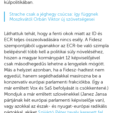
külpolitikában.
Strache csak a jéghegy csúcsa: így függnek
Moszkvától Orbán Viktor új szövetségesei
Láthattuk tehát, hogy a fenti okok miatt az ID és
ECR teljes összeolvadására nincs esély. A Fidesz
szempontjából ugyanakkor az ECR-be való szimpla
belépésnél több kell a politikai súly növeléséhez,
hiszen a magyar kormánypárt 12 képviselőjével
csak másodhegedűs lehetne a lengyelek mögött.
Más a helyzet azonban, ha a Fidesz-hadtest nem
egyedül, hanem segédhadakkal masírozna be a
konzervatív európai parlamenti frakciókba. (Így a
már említett Vox és SaS befolyását is csökkentené.)
Mondjuk a már említett szlovénekkel (Janez Jansa
pártjának két európai parlamenti képviselője van),
vagy azokkal az észak- és nyugat-európai radikális
pártokkal, akiket
Szijjártó Péter tavaly keresett fel
.