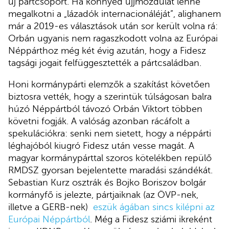
új pártcsoport. Ha könnyed ujjmozdulat lenne
megalkotni a „lázadók internacionáléját”, alighanem
már a 2019-es választások után sor került volna rá:
Orbán ugyanis nem ragaszkodott volna az Európai
Néppárthoz még két évig azután, hogy a Fidesz
tagsági jogait felfüggesztették a pártcsaládban.
Honi kormánypárti elemzők a szakítást követően
biztosra vették, hogy a szerintük túlságosan balra
húzó Néppártból távozó Orbán Viktort többen
követni fogják. A valóság azonban rácáfolt a
spekulációkra: senki nem sietett, hogy a néppárti
léghajóból kiugró Fidesz után vesse magát. A
magyar kormánypárttal szoros kötelékben repülő
RMDSZ gyorsan bejelentette maradási szándékát.
Sebastian Kurz osztrák és Bojko Boriszov bolgár
kormányfő is jelezte, pártjaiknak (az ÖVP-nek,
illetve a GERB-nek)
eszük ágában sincs kilépni az
Európai Néppártból
. Még a Fidesz sziámi ikreként