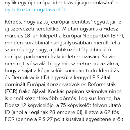
nyílik egy új európai identitás újragondolására” –
nyilatkozta látogatása előtt
.
Kérdés, hogy az „új európai identitás” együtt jár-e
új szervezeti keretekkel. Miután ugyanis a Fidesz
március 18-án kilépett a Európai Néppártból (EPP),
minden korábbinál hangsúlyosabban merült fel a
szándék egy nagy, a jobbközéptől jobbra álló
európai parlamenti frakció létrehozására. Salvini
nem rejti véka alá, hogy mit szeretne: az az álma,
hogy a saját a képviselőit soraiban tudó Identitás
és Demokrácia (ID) egyesül a lengyel PiS által
dominált Európai Konzervatívok és Reformisták
(ECR) frakciójával. Kockás papíron számolva nincs
is ennél kézenfekvőbb döntés. Logikus lenne, ha
Fidesz 12 képviselője, a 75 képviselőt felvonultató
ID (ahol a Legának 28 embere ül), illetve a 62 fős
ECR (benne a PiS 27 politikusával) egyesítené erőit.