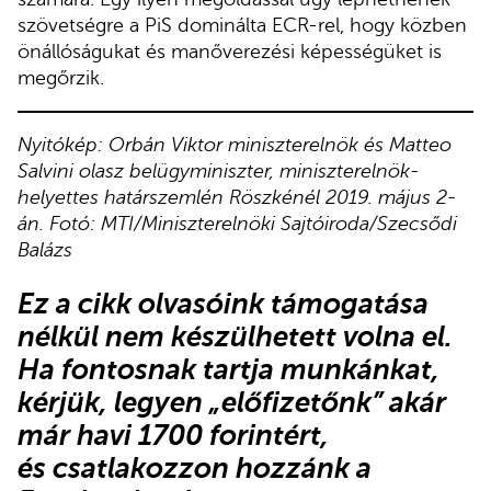
szövetségre a PiS dominálta ECR-rel, hogy közben
önállóságukat és manőverezési képességüket is
megőrzik.
Nyitókép: Orbán Viktor miniszterelnök és Matteo
Salvini olasz belügyminiszter, miniszterelnök-
helyettes határszemlén Röszkénél 2019. május 2-
án. Fotó: MTI/Miniszterelnöki Sajtóiroda/Szecsődi
Balázs
Ez a cikk olvasóink támogatása
nélkül nem készülhetett volna el.
Ha fontosnak tartja munkánkat,
kérjük,
legyen „előfizetőnk”
akár
már havi 1700 forintért,
és
csatlakozzon hozzánk a