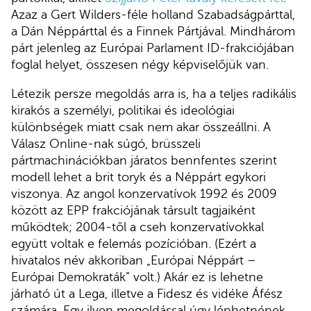
Azaz a Gert Wilders-féle holland Szabadságpárttal,
a Dán Néppárttal és a Finnek Pártjával. Mindhárom
párt jelenleg az Európai Parlament ID-frakciójában
foglal helyet, összesen négy képviselőjük van.
Létezik persze megoldás arra is, ha a teljes radikális
kirakós a személyi, politikai és ideológiai
különbségek miatt csak nem akar összeállni. A
Válasz Online-nak súgó, brüsszeli
pártmachinációkban járatos bennfentes szerint
modell lehet a brit toryk és a Néppárt egykori
viszonya. Az angol konzervatívok 1992 és 2009
között az EPP frakciójának társult tagjaiként
működtek; 2004-től a cseh konzervatívokkal
együtt voltak e felemás pozícióban. (Ezért a
hivatalos név akkoriban „Európai Néppárt –
Európai Demokraták” volt.) Akár ez is lehetne
járható út a Lega, illetve a Fidesz és vidéke Áfész
számára. Egy ilyen megoldással úgy léphetnének