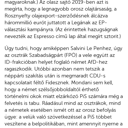
magyaroknak.) Az olasz sajtó 2019-ben azt is
megírta, hogy a legnagyobb orosz olajtársaság, a
Rosznyefty olajexport-szerződésnek álcázva
hárommillió eurót juttatott a Legának az EP-
választási kampányra. (Az érintettek hazugságnak
nevezték az Espresso című lap által megírt sztorit.)
Úgy tudni, hogy amiképpen Salvini Le Penhez, úgy
az osztrák Szabadságpárt (FPÖ) a vele együtt az
ID-frakcióban helyet foglaló német AfD-hez
ragaszkodik. Utóbbi azonban nem tetszik a
néppárti szakítás után is megmaradt CDU-s
kapcsolatait féltő Fidesznek. Mondani sem kell,
hogy a német szélsőjobboldaltól érthető
történelmi okok miatt elzárkózó PiS számára még a
felvetés is tabu. Ráadásul mind az osztrákok, mind
a németek esetében ismét ott az orosz befolyás
ügye: a velük való szövetkezéssel a PiS többet
veszítene a belpolitikában, mint amennyit nyerne a