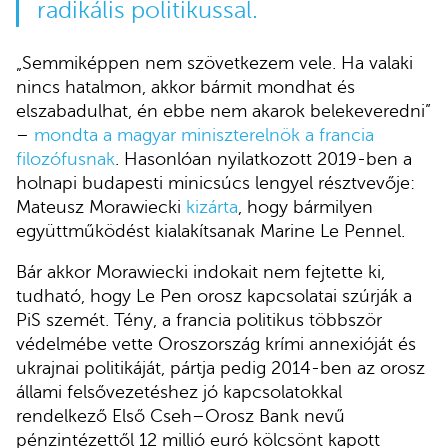
radikális politikussal.
„Semmiképpen nem szövetkezem vele. Ha valaki
nincs hatalmon, akkor bármit mondhat és
elszabadulhat, én ebbe nem akarok belekeveredni”
–
mondta a magyar miniszterelnök a francia
filozófusnak
. Hasonlóan nyilatkozott 2019-ben a
holnapi budapesti minicsúcs lengyel résztvevője:
Mateusz Morawiecki
kizárta
, hogy bármilyen
együttműködést kialakítsanak Marine Le Pennel.
Bár akkor Morawiecki indokait nem fejtette ki,
tudható, hogy Le Pen orosz kapcsolatai szúrják a
PiS szemét. Tény, a francia politikus többször
védelmébe vette Oroszország krími annexióját és
ukrajnai politikáját, pártja pedig 2014-ben az orosz
állami felsővezetéshez jó kapcsolatokkal
rendelkező Első Cseh–Orosz Bank nevű
pénzintézettől 12 millió euró kölcsönt kapott