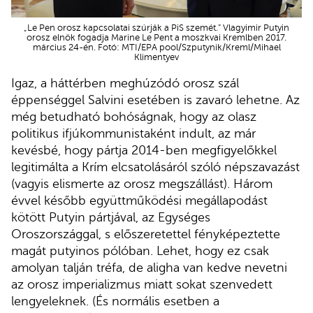
„Le Pen orosz kapcsolatai szúrják a PiS szemét.” Vlagyimir Putyin
orosz elnök fogadja Marine Le Pent a moszkvai Kremlben 2017.
március 24-én. Fotó: MTI/EPA pool/Szputynik/Kreml/Mihael
Klimentyev
Igaz, a háttérben meghúzódó orosz szál
éppenséggel Salvini esetében is zavaró lehetne. Az
még betudható bohóságnak, hogy az olasz
politikus ifjúkommunistaként indult, az már
kevésbé, hogy pártja 2014-ben megfigyelőkkel
legitimálta a Krím elcsatolásáról szóló népszavazást
(vagyis elismerte az orosz megszállást). Három
évvel később együttműködési megállapodást
kötött Putyin pártjával, az Egységes
Oroszországgal, s előszeretettel fényképeztette
magát putyinos pólóban. Lehet, hogy ez csak
amolyan talján tréfa, de aligha van kedve nevetni
az orosz imperializmus miatt sokat szenvedett
lengyeleknek. (És normális esetben a