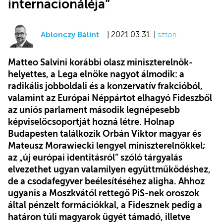
internacionáléja”
Ablonczy Bálint
| 2021.03.31. |
sztori
Matteo Salvini korábbi olasz miniszterelnök-
helyettes, a Lega elnöke nagyot álmodik: a
radikális jobboldali és a konzervatív frakcióból,
valamint az Európai Néppártot elhagyó Fideszből
az uniós parlament második legnépesebb
képviselőcsoportját hozná létre. Holnap
Budapesten találkozik Orbán Viktor magyar és
Mateusz Morawiecki lengyel miniszterelnökkel;
az „új európai identitásról” szóló tárgyalás
elvezethet ugyan valamilyen együttműködéshez,
de a csodafegyver beélesítéséhez aligha. Ahhoz
ugyanis a Moszkvától rettegő PiS-nek oroszok
által pénzelt formációkkal, a Fidesznek pedig a
határon túli magyarok ügyét támadó, illetve