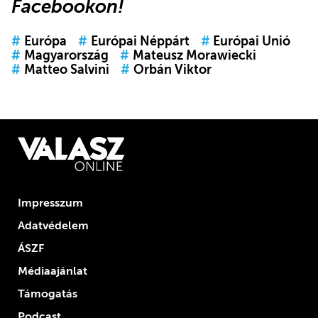
Facebookon
!
#
Európa
#
Európai Néppárt
#
Európai Unió
#
Magyarország
#
Mateusz Morawiecki
#
Matteo Salvini
#
Orbán Viktor
Impresszum
Adatvédelem
ÁSZF
Médiaajánlat
Támogatás
Podcast