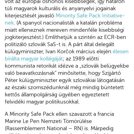
volt az európai őshonos kisebbségek, így határon
túli magyarok kulturális és anyanyelvi jogainak
kiterjesztését javasló
Minority Safe Pack Initiative-
nek
. (A spanyol nacionalisták a katalán probléma
miatt elleneznek mereven mindenféle kisebbségi
jogkiterjesztést.) Említhetjük a szintén az ECR-ben
politizáló szlovák SaS-t is. A párt által delegált
külügyminiszter, Ivan Korčok március elején
élesen
bírálta magyar kollégáját
; az 1989 előtti
kommunista retorikát idézve a „szlovák belügyekbe
való beavatkozásnak” minősítette, hogy Szijjártó
Péter külügyminiszter egyik szlovákiai látogatásán
az északi szomszédunknál még mindig büntetett
kettős állampolgárság ügyében egyeztetett
felvidéki magyar politikusokkal.
A Minority Safe Pack ellen szavazott a francia
Marine Le Pen Nemzeti Tömörülése
(Rassemblement National – RN) is. Márpedig