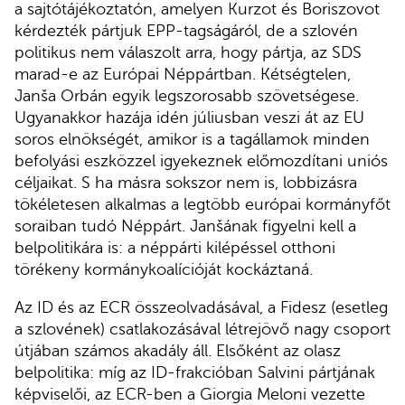
a sajtótájékoztatón, amelyen Kurzot és Boriszovot
kérdezték pártjuk EPP-tagságáról, de a szlovén
politikus nem válaszolt arra, hogy pártja, az SDS
marad-e az Európai Néppártban. Kétségtelen,
Janša Orbán egyik legszorosabb szövetségese.
Ugyanakkor hazája idén júliusban veszi át az EU
soros elnökségét, amikor is a tagállamok minden
befolyási eszközzel igyekeznek előmozdítani uniós
céljaikat. S ha másra sokszor nem is, lobbizásra
tökéletesen alkalmas a legtöbb európai kormányfőt
soraiban tudó Néppárt. Janšának figyelni kell a
belpolitikára is: a néppárti kilépéssel otthoni
törékeny kormánykoalícióját kockáztaná.
Az ID és az ECR összeolvadásával, a Fidesz (esetleg
a szlovének) csatlakozásával létrejövő nagy csoport
útjában számos akadály áll. Elsőként az olasz
belpolitika: míg az ID-frakcióban Salvini pártjának
képviselői, az ECR-ben a Giorgia Meloni vezette