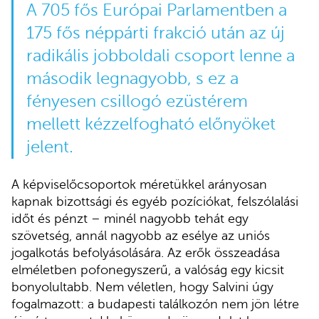
A 705 fős Európai Parlamentben a
175 fős néppárti frakció után az új
radikális jobboldali csoport lenne a
második legnagyobb, s ez a
fényesen csillogó ezüstérem
mellett kézzelfogható előnyöket
jelent.
A képviselőcsoportok méretükkel arányosan
kapnak bizottsági és egyéb pozíciókat, felszólalási
időt és pénzt – minél nagyobb tehát egy
szövetség, annál nagyobb az esélye az uniós
jogalkotás befolyásolására. Az erők összeadása
elméletben pofonegyszerű, a valóság egy kicsit
bonyolultabb. Nem véletlen, hogy Salvini úgy
fogalmazott: a budapesti találkozón nem jön létre