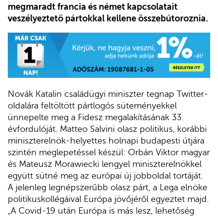
megmaradt francia és német kapcsolatait
veszélyeztető pártokkal kellene összebútoroznia.
Novák Katalin családügyi miniszter tegnap Twitter-
oldalára feltöltött pártlogós süteményekkel
ünnepelte meg a Fidesz megalakításának 33.
évfordulóját. Matteo Salvini olasz politikus, korábbi
miniszterelnök-helyettes holnapi budapesti útjára
szintén meglepetéssel készül: Orbán Viktor magyar
és Mateusz Morawiecki lengyel miniszterelnökkel
együtt sütné meg az európai új jobboldal tortáját.
A jelenleg legnépszerűbb olasz párt, a Lega elnöke
politikuskollégáival Európa jövőjéről egyeztet majd.
„A Covid-19 után Európa is más lesz, lehetőség