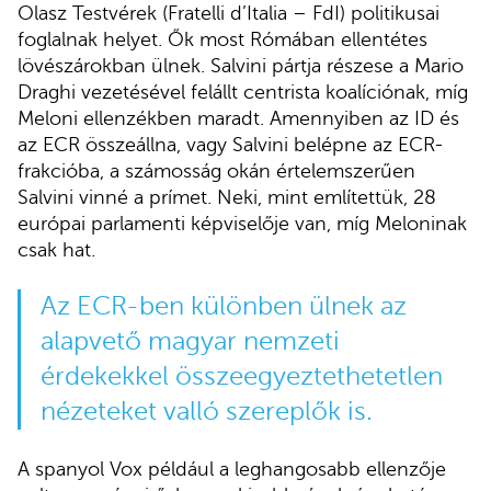
Olasz Testvérek (Fratelli d’Italia – FdI) politikusai
foglalnak helyet. Ők most Rómában ellentétes
lövészárokban ülnek. Salvini pártja részese a Mario
Draghi vezetésével felállt centrista koalíciónak, míg
Meloni ellenzékben maradt. Amennyiben az ID és
az ECR összeállna, vagy Salvini belépne az ECR-
frakcióba, a számosság okán értelemszerűen
Salvini vinné a prímet. Neki, mint említettük, 28
európai parlamenti képviselője van, míg Meloninak
csak hat.
Az ECR-ben különben ülnek az
alapvető magyar nemzeti
érdekekkel összeegyeztethetetlen
nézeteket valló szereplők is.
A spanyol Vox például a leghangosabb ellenzője