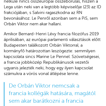
nélküle nincs összeurópai összeborulás, hiszen a
Lega után neki van a legtöbb képviselője (23) az ID
frakciójában, s Salvini ragaszkodna az RN
bevonásához. Le Penről azonban sem a PiS, sem
Orbán Viktor nem akar hallani.
Amikor Bernard-Henri Lévy francia filozófus 2019
áprilisában, az európai parlamenti választások előtt
Budapesten találkozott Orbán Viktorral, a
kormányfő határozottan leszögezte: semmilyen
kapcsolata sincs Marine Le Pennel. Szövetségesei,
a francia jobbközép Republikánusok vezetői
ugyanis jelezték neki, hogy egy ilyen kapcsolat
számukra a vörös vonal átlépése lenne.
De Orbán Viktor nemcsak a
francia kollégák hatására, magától
sem akar barátkozni a francia