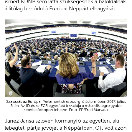
ismert KDNP sem látta szükségesnek a baloldalnak
állítólag behódoló Európai Néppárt elhagyását.
Szavazás az Európai Parlament strasbourgi üléstermében 2017. július
5-én. Az ID és az ECR egyesített frakciója a második legnagyobb
képviselőcsoport lehetne. Fotó: EP/Fred Marvaux
Janez Janša szlovén kormányfő az egyetlen, aki
lebegteti pártja jövőjét a Néppártban. Ott volt azon