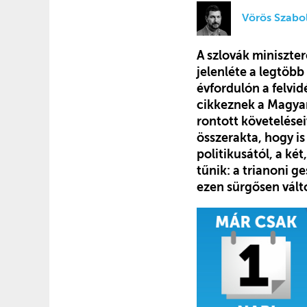
Vörös Szabo
A szlovák miniszte
jelenléte a legtöbb
évfordulón a felvi
cikkeznek a Magyar 
rontott követelése
összerakta, hogy i
politikusától, a k
tűnik: a trianoni g
ezen sürgősen vált