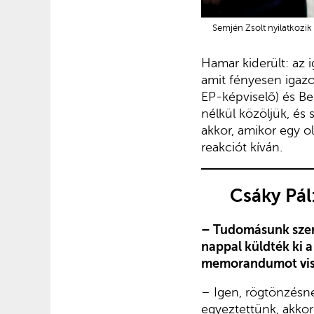
Semjén Zsolt nyilatkozi
Hamar kiderült: az 
amit fényesen igazol
EP-képviselő) és Be
nélkül közöljük, é
akkor, amikor egy ol
reakciót kíván.
Csáky Pál
– Tudomásunk szeri
nappal küldték ki 
memorandumot vis
– Igen, rögtönzésn
egyeztettünk, akkor