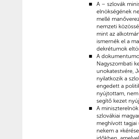
A – szlovák mini
elnökségének nev
mellé manőverez
nemzeti közös
mint az alkotmá
ismernék el a ma
dekrétumok eltör
A dokumentumot a
Nagyszombati ker
unokatestvére, J
nyilatkozik a sz
engedett a polit
nyújtottam, nem
segítő kezet nyúj
A miniszterelnök
szlovákiai magy
meghívott tagjai
nekem a »kérései
időkben, amelyek