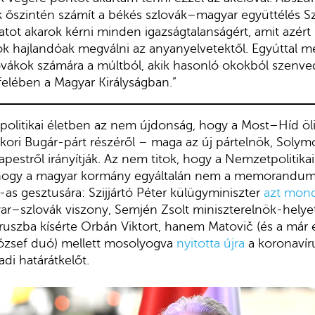
k őszintén számít a békés szlovák–magyar együttélés S
tot akarok kérni minden igazságtalanságért, amit azért 
k hajlandóak megválni az anyanyelvetektől. Egyúttal m
ovákok számára a múltból, akik hasonló okokból szenvedt
elében a Magyar Királyságban.”
 politikai életben az nem újdonság, hogy a Most–Híd öli
ykori Bugár-párt részéről – maga az új pártelnök, Solym
estről irányítják. Az nem titok, hogy a Nemzetpolitikai
khogy a magyar kormány egyáltalán nem a memorandum s
as gesztusára: Szijjártó Péter külügyminiszter
azt mon
ar–szlovák viszony, Semjén Zsolt miniszterelnök-helye
szba kísérte Orbán Viktort, hanem Matovič (és a már e
ózsef duó) mellett mosolyogva
nyitotta újra
a koronavíru
i határátkelőt.