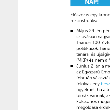
Először is egy kron
rekonstruálva.
Május 29-én pént
szlovákiai magya
Trianon 100. év
politikusok, han
tanárai és újság
(MKP) és nem a 
Június 2-án a me
az Egyszerű Emb
februári választ
felolvas egy
bes
figyelmet, ha a 
témák vannak, ak
kölcsönös megér
megoldása érdeké