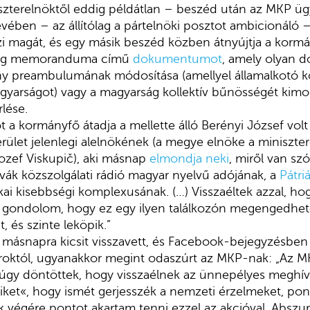
szterelnöktől eddig példátlan – beszéd után az MKP ü
ében – az állítólag a pártelnöki posztot ambicionáló 
i magát, és egy másik beszéd közben átnyújtja a korm
ség memoranduma című
dokumentumot
, amely olyan d
ny preambulumának módosítása (amellyel államalkotó 
gyarságot) vagy a magyarság kollektív bűnösségét kim
lése.
 kormányfő átadja a mellette álló Berényi József vol
ület jelenlegi alelnökének (a megye elnöke a miniszte
ozef Viskupič), aki másnap
elmondja neki
, miről van sz
lovák közszolgálati rádió magyar nyelvű adójának, a
Pátri
ikai kisebbségi komplexusának. (…) Visszaéltek azzal, h
 gondolom, hogy ez egy ilyen találkozón megengedhet
t, és szinte leköpik.”
 másnapra kicsit visszavett, és Facebook-bejegyzésbe
aroktól, ugyanakkor megint odaszúrt az MKP-nak: „Az 
 úgy döntöttek, hogy visszaélnek az ünnepélyes meghív
ket«, hogy ismét gerjesszék a nemzeti érzelmeket, po
 végére pontot akartam tenni ezzel az akcióval. Abszur