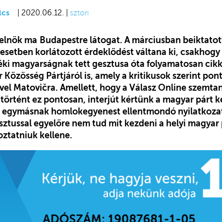
lcs
| 2020.06.12. |
sztori
relnök ma
Budapestre látogat. A márciusban beiktatot
 esetben korlátozott érdeklődést váltana ki, csakhogy 
déki magyarságnak tett gesztusa óta folyamatosan cikk
Közösség Pártjáról is, amely a kritikusok szerint pon
ivel Matovičra. Amellett, hogy a Válasz Online szemta
s történt ez pontosan, interjút kértünk a magyar párt
ét, egymásnak homlokegyenest ellentmondó nyilatkoza
esztussal egyelőre nem tud mit kezdeni a helyi magyar p
oztatniuk kellene.