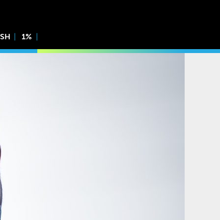
ISH
1%