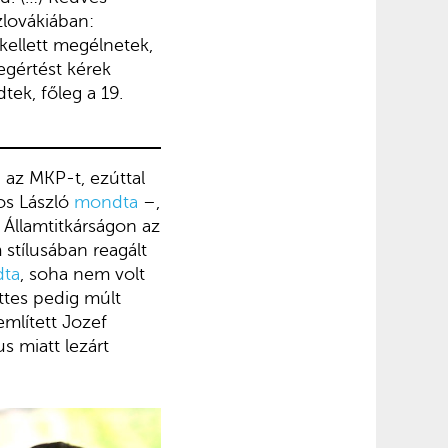
zlovákiában:
kellett megélnetek,
egértést kérek
ek, főleg a 19.
 az MKP-t, ezúttal
os László
mondta
–,
 Államtitkárságon az
tílusában reagált
dta
, soha nem volt
ttes pedig múlt
mlített Jozef
s miatt lezárt