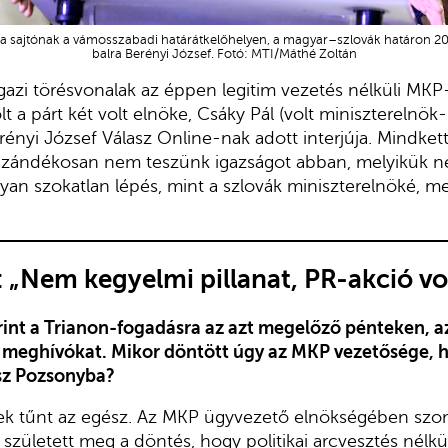
k a sajtónak a vámosszabadi határátkelőhelyen, a magyar–szlovák határon 20
balra Berényi József. Fotó: MTI/Máthé Zoltán
igazi törésvonalak az éppen legitim vezetés nélküli MKP
t a párt két volt elnöke, Csáky Pál (volt miniszterelnök-
rényi József Válasz Online-nak adott interjúja. Mindkett
s szándékosan nem teszünk igazságot abban, melyikük n
yan szokatlan lépés, mint a szlovák miniszterelnöké, meg
: „Nem kegyelmi pillanat, PR-akció vo
nt a Trianon-fogadásra az azt megelőző pénteken, a
a meghívókat. Mikor döntött úgy az MKP vezetősége, 
z Pozsonyba?
ek tűnt az egész. Az MKP ügyvezető elnökségében sz
 született meg a döntés, hogy politikai arcvesztés nélkü