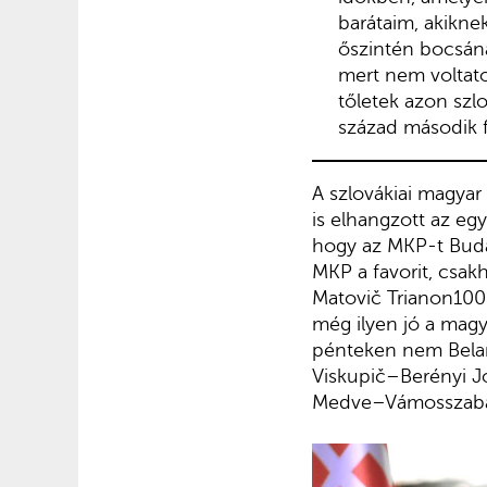
barátaim, akikne
őszintén bocsána
mert nem voltato
tőletek azon szl
század második f
A szlovákiai magyar
is elhangzott az eg
hogy az MKP-t Budap
MKP a favorit, csa
Matovič Trianon100-
még ilyen jó a magy
pénteken nem Belaru
Viskupič–Berényi J
Medve–Vámosszabad