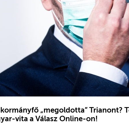
k kormányfő „megoldotta” Trianont? 
r-vita a Válasz Online-on!