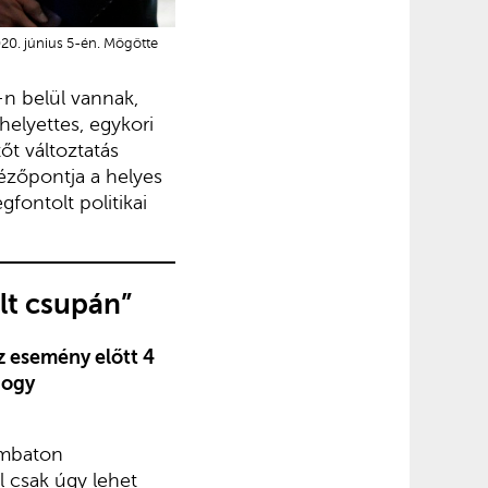
20. június 5-én. Mögötte
-n belül vannak,
helyettes, egykori
őt változtatás
ézőpontja a helyes
fontolt politikai
lt csupán”
z esemény előtt 4
hogy
ombaton
l csak úgy lehet