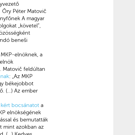
gyvezető
– Őry Péter Matovič
ányfőnek A magyar
olgokat „követel”,
közösségként
ondó beneši
t MKP-elnöknek, a
relnök
ó. Matovič feldúltan
ának
: „Az MKP
ogy békejobbot
ő. (…) Az ember
n
kért bocsánatot
a
MKP elnökségének
ással és bemutatták
nt mint azokban az
d. (…) Kedves