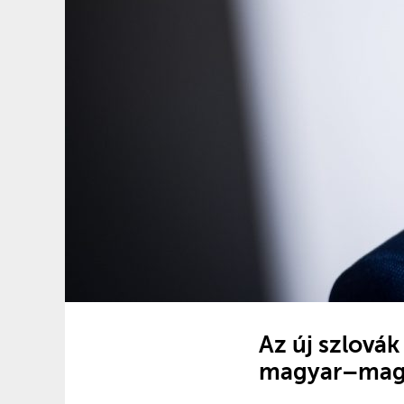
Az új szlová
magyar–magya