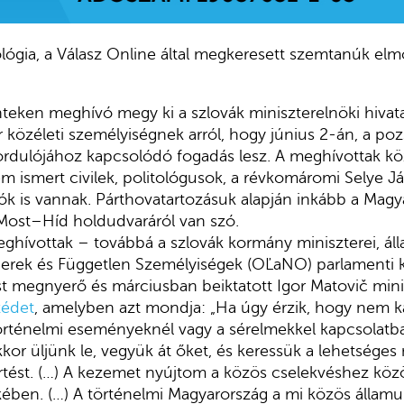
ológia, a Válasz Online által megkeresett szemtanúk elm
eken meghívó megy ki a szlovák miniszterelnöki hivata
r közéleti személyiségnek arról, hogy június 2-án, a po
fordulójához kapcsolódó fogadás lesz. A meghívottak k
em ismert civilek, politológusok, a révkomáromi Selye 
írók is vannak. Párthovatartozásuk alapján inkább a Magy
Most–Híd holdudvaráról van szó.
ghívottak – továbbá a szlovák kormány miniszterei, állam
erek és Független Személyiségek (OĽaNO) parlamenti ké
ást megnyerő és márciusban beiktatott Igor Matovič mini
zédet
, amelyben azt mondja: „Ha úgy érzik, hogy nem 
történelmi eseményeknél vagy a sérelmekkel kapcsolat
kor üljünk le, vegyük át őket, és keressük a lehetséges
tést. (…) A kezemet nyújtom a közös cselekvéshez köz
ben. (…) A történelmi Magyarország a mi közös államun