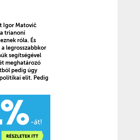
t Igor Matovič
a trianoni
eznek róla. És
t a legrosszabbkor
núk segítségével
 két meghatározó
tból pedig úgy
olitikai elit. Pedig