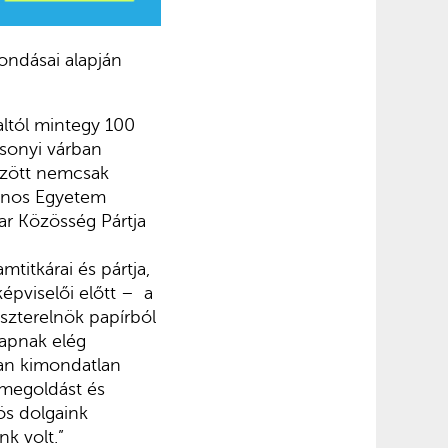
ondásai alapján
ltól mintegy 100
zsonyi várban
özött nemcsak
János Egyetem
ar Közösség Pártja
titkárai és pártja,
pviselői előtt – a
szterelnök papírból
kapnak elég
ban kimondatlan
 megoldást és
ös dolgaink
k volt.”