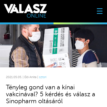
☰
2021.05.05. | Élő Anita |
sztori
Tényleg gond van a kínai
vakcinával? 5 kérdés és válasz a
Sinopharm oltásáról