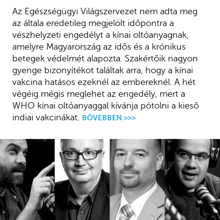
Az Egészségügyi Világszervezet nem adta meg
az általa eredetileg megjelölt időpontra a
vészhelyzeti engedélyt a kínai oltóanyagnak,
amelyre Magyarország az idős és a krónikus
betegek védelmét alapozta. Szakértőik nagyon
gyenge bizonyítékot találtak arra, hogy a kínai
vakcina hatásos ezeknél az embereknél. A hét
végéig mégis meglehet az engedély, mert a
WHO kínai oltóanyaggal kívánja pótolni a kieső
indiai vakcinákat.
BŐVEBBEN >>>