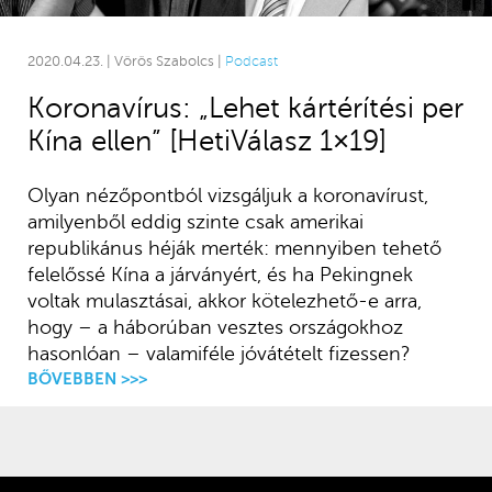
2020.04.23. | Vörös Szabolcs |
Podcast
Koronavírus: „Lehet kártérítési per
Kína ellen” [HetiVálasz 1×19]
Olyan nézőpontból vizsgáljuk a koronavírust,
amilyenből eddig szinte csak amerikai
republikánus héják merték: mennyiben tehető
felelőssé Kína a járványért, és ha Pekingnek
voltak mulasztásai, akkor kötelezhető-e arra,
hogy – a háborúban vesztes országokhoz
hasonlóan – valamiféle jóvátételt fizessen?
BŐVEBBEN >>>