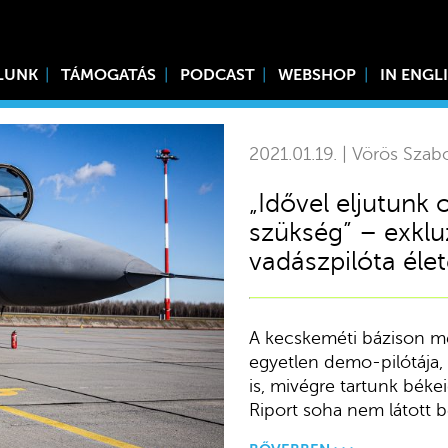
LUNK
TÁMOGATÁS
PODCAST
WEBSHOP
IN ENGL
2021.01.19. | Vörös Szab
„Idővel eljutunk
szükség” – exklu
vadászpilóta éle
A kecskeméti bázison me
egyetlen demo-pilótája,
is, mivégre tartunk bék
Riport soha nem látott b