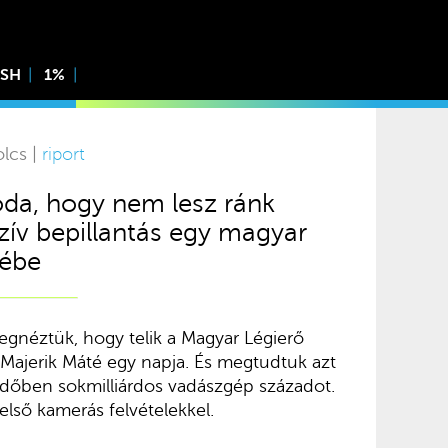
ISH
1%
olcs |
riport
 oda, hogy nem lesz ránk
zív bepillantás egy magyar
tébe
gnéztük, hogy telik a Magyar Légierő
 Majerik Máté egy napja. És megtudtuk azt
eidőben sokmilliárdos vadászgép századot.
első kamerás felvételekkel.