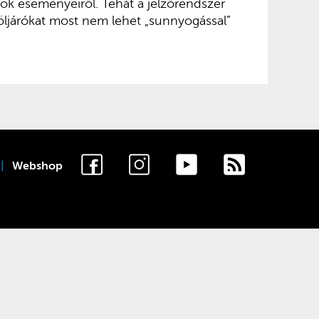
ok eseményeiről. Tehát a jelzőrendszer
öljárókat most nem lehet „sunnyogással”
Webshop