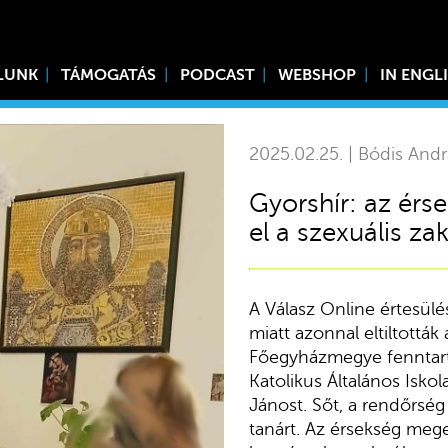
LUNK
TÁMOGATÁS
PODCAST
WEBSHOP
IN ENGL
2025.02.25. | Bódis Andr
Gyorshír: az érse
el a szexuális za
A Válasz Online értesülés
miatt azonnal eltiltottá
Főegyházmegye fenntar
Katolikus Általános Isko
Jánost. Sőt, a rendőrség 
tanárt. Az érsekség mege