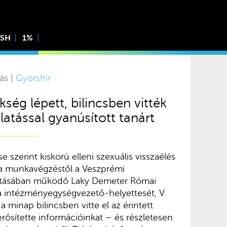
ISH
1%
ás |
Gyorshír
kség lépett, bilincsben vitték
klatással gyanúsított tanárt
e szerint kiskorú elleni szexuális visszaélés
k a munkavégzéstől a Veszprémi
tásában működő Laky Demeter Római
la intézményegységvezető-helyettesét, V.
a minap bilincsben vitte el az érintett
rősítette információinkat – és részletesen