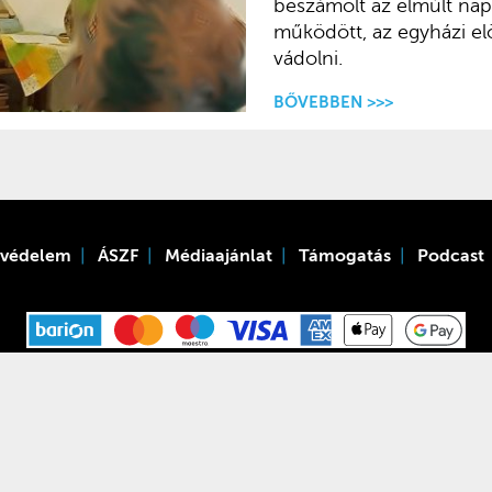
beszámolt az elmúlt nap
működött, az egyházi el
vádolni.
BŐVEBBEN >>>
tvédelem
ÁSZF
Médiaajánlat
Támogatás
Podcast