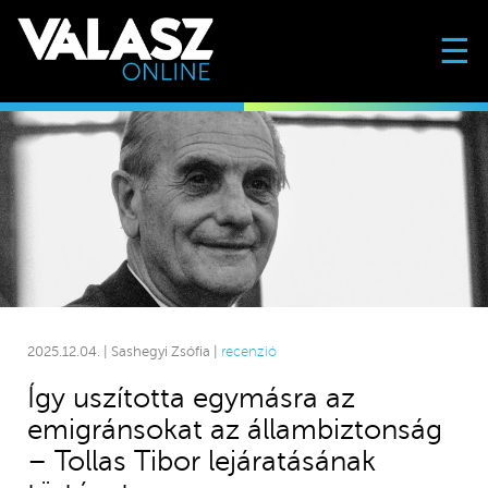
☰
2025.12.04. | Sashegyi Zsófia |
recenzió
Így uszította egymásra az
emigránsokat az állambiztonság
– Tollas Tibor lejáratásának