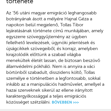
története
Az ‘56 utáni magyar emigráció leghangosabb
botrányának ásott a mélyére Hajnal Géza a
napokon belül megjelenő, Tollas Tibor
lejáratásának története című munkájában, amely
egyszerre szöveggyűjtemény az ügyben
fellelhető levelezések, ügynöki jelentések és
újságcikkek szövegeiből, és korrajz, amelyben
kirajzolódik előttünk a szabad világba
menekültek életét lassan, de biztosan beszövő
államvédelmi pókháló. Nem is annyira a váci
börtönből szabadult, disszidens költő, Tollas
személye e történetben a legfontosabb, sokkal
inkább az a manipulációs hadművelet, amellyel a
hazai szerveknek sikerül az ellene irányított
karaktergyilkossággal a teljes emigrációs
közösséget szétzilálni.
BŐVEBBEN >>>