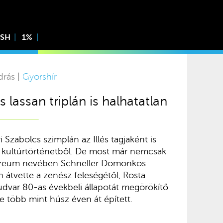
ISH
1%
drás |
Gyorshír
 lassan triplán is halhatatlan
 Szabolcs szimplán az Illés tagjaként is
r kultúrtörténetből. De most már nemcsak
Múzeum nevében Schneller Domonkos
 átvette a zenész feleségétől, Rosta
udvar 80-as évekbeli állapotát megörökítő
je több mint húsz éven át épített.