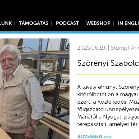
LUNK
TÁMOGATÁS
PODCAST
WEBSHOP
IN ENGL
2025.06.19. | Stumpf An
Szörényi Szabolcs
A tavaly elhunyt Szörényi
kitörölhetetlen a magya
ezért: a Közlekedési 
főigazgató ünnepélyesen
Máriától a Nyugati pálya
terepasztalt, amelyet fér
BŐVEBBEN >>>