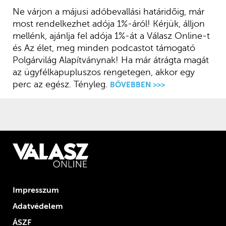
Ne várjon a májusi adóbevallási határidőig, már
most rendelkezhet adója 1%-áról! Kérjük, álljon
mellénk, ajánlja fel adója 1%-át a Válasz Online-t
és Az élet, meg minden podcastot támogató
Polgárvilág Alapítványnak! Ha már átrágta magát
az ügyfélkapupluszos rengetegen, akkor egy
perc az egész. Tényleg.
BŐVEBBEN >>>
Impresszum
Adatvédelem
ÁSZF