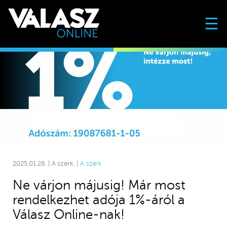
☰
2025.01.28. | A szerk. |
A szerk
Ne várjon májusig! Már most
rendelkezhet adója 1%-áról a
Válasz Online-nak!