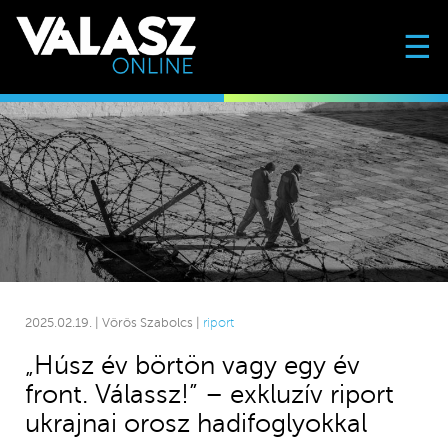
☰
2025.02.19. | Vörös Szabolcs |
riport
„Húsz év börtön vagy egy év
front. Válassz!” – exkluzív riport
ukrajnai orosz hadifoglyokkal