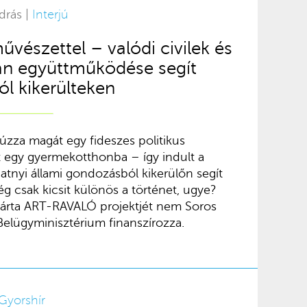
drás |
Interjú
észettel – valódi civilek és
lan együttműködése segít
l kikerülteken
húzza magát egy fideszes politikus
 egy gyermekotthonba – így indult a
atnyi állami gondozásból kikerülőn segít
 csak kicsit különös a történet, ugye?
rta ART-RAVALÓ projektjét nem Soros
elügyminisztérium finanszírozza.
Gyorshír