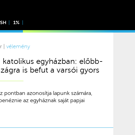
ISH
1%
r |
vélemény
 katolikus egyházban: előbb-
ágra is befut a varsói gyors
 tíz pontban azonosítja lapunk számára,
enéznie az egyháznak saját papjai