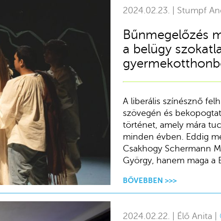
2024.02.23. | Stumpf An
Bűnmegelőzés műv
a belügy szokat
gyermekotthonbó
A liberális színésznő fel
szövegén és bekopogtat
történet, amely mára tuc
minden évben. Eddig még
Csakhogy Schermann Má
György, hanem maga a B
BŐVEBBEN >>>
2024.02.22. | Élő Anita |