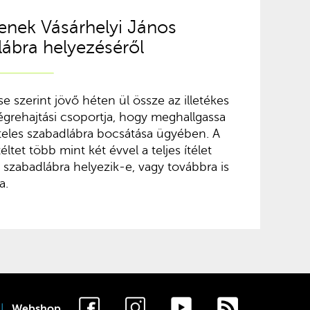
enek Vásárhelyi János
lábra helyezéséről
e szerint jövő héten ül össze az illetékes
grehajtási csoportja, hogy meghallgassa
ételes szabadlábra bocsátása ügyében. A
éltet több mint két évvel a teljes ítélet
n szabadlábra helyezik-e, vagy továbbra is
a.
Webshop