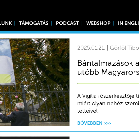
LUNK
TÁMOGATÁS
PODCAST
WEBSHOP
IN ENGL
2025.01.21. | Görföl Tibo
Bántalmazások a
utóbb Magyarorsz
A Vigília főszerkesztője
miért olyan nehéz szemb
tetteivel.
BŐVEBBEN >>>