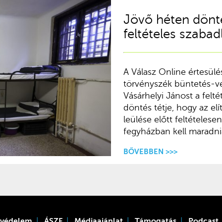
Jövő héten dönt
feltételes szabad
A Válasz Online értesülés
törvényszék büntetés-vé
Vásárhelyi Jánost a felt
döntés tétje, hogy az elít
leülése előtt feltételese
fegyházban kell maradni
BŐVEBBEN >>>
tvédelem
ÁSZF
Médiaajánlat
Támogatás
Podcast