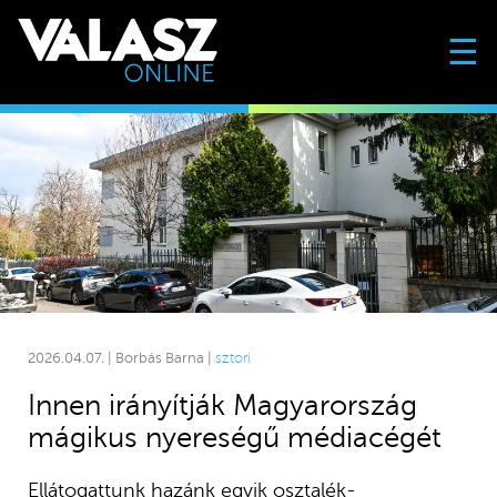
☰
2026.04.07. | Borbás Barna |
sztori
Innen irányítják Magyarország
mágikus nyereségű médiacégét
Ellátogattunk hazánk egyik osztalék-