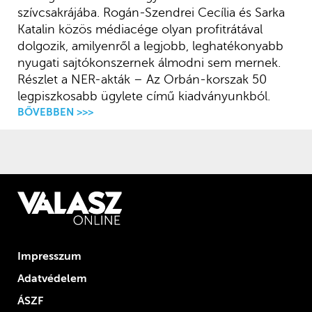
szívcsakrájába. Rogán-Szendrei Cecília és Sarka
Katalin közös médiacége olyan profitrátával
dolgozik, amilyenről a legjobb, leghatékonyabb
nyugati sajtókonszernek álmodni sem mernek.
Részlet a NER-akták – Az Orbán-korszak 50
legpiszkosabb ügylete című kiadványunkból.
BŐVEBBEN >>>
Impresszum
Adatvédelem
ÁSZF