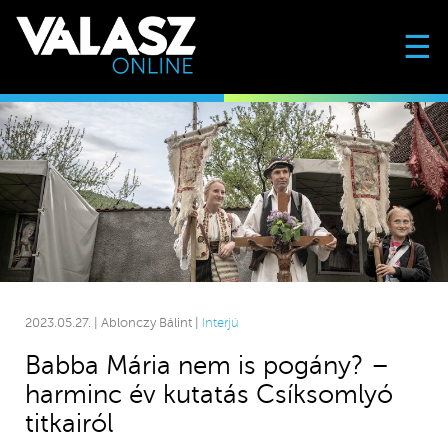
☰
2023.05.27. | Ablonczy Bálint |
Interjú
Babba Mária nem is pogány? –
harminc év kutatás Csíksomlyó
titkairól