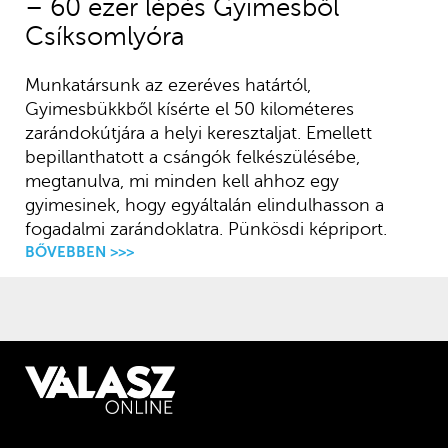
– 60 ezer lépés Gyimesből
Csíksomlyóra
Munkatársunk az ezeréves határtól,
Gyimesbükkből kísérte el 50 kilométeres
zarándokútjára a helyi keresztaljat. Emellett
bepillanthatott a csángók felkészülésébe,
megtanulva, mi minden kell ahhoz egy
gyimesinek, hogy egyáltalán elindulhasson a
fogadalmi zarándoklatra. Pünkösdi képriport.
BŐVEBBEN >>>