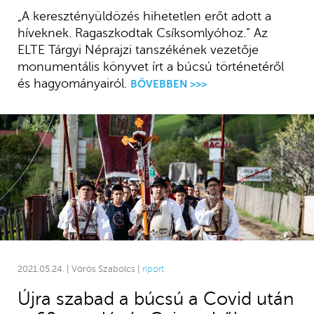
„A keresztényüldözés hihetetlen erőt adott a
híveknek. Ragaszkodtak Csíksomlyóhoz.” Az
ELTE Tárgyi Néprajzi tanszékének vezetője
monumentális könyvet írt a búcsú történetéről
és hagyományairól.
BŐVEBBEN >>>
2021.05.24. | Vörös Szabolcs |
riport
Újra szabad a búcsú a Covid után