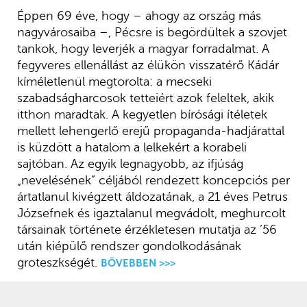
Éppen 69 éve, hogy – ahogy az ország más
nagyvárosaiba –, Pécsre is begördültek a szovjet
tankok, hogy leverjék a magyar forradalmat. A
fegyveres ellenállást az élükön visszatérő Kádár
kíméletlenül megtorolta: a mecseki
szabadságharcosok tetteiért azok feleltek, akik
itthon maradtak. A kegyetlen bírósági ítéletek
mellett lehengerlő erejű propaganda-hadjárattal
is küzdött a hatalom a lelkekért a korabeli
sajtóban. Az egyik legnagyobb, az ifjúság
„nevelésének” céljából rendezett koncepciós per
ártatlanul kivégzett áldozatának, a 21 éves Petrus
Józsefnek és igaztalanul megvádolt, meghurcolt
társainak története érzékletesen mutatja az ’56
után kiépülő rendszer gondolkodásának
groteszkségét.
BŐVEBBEN >>>