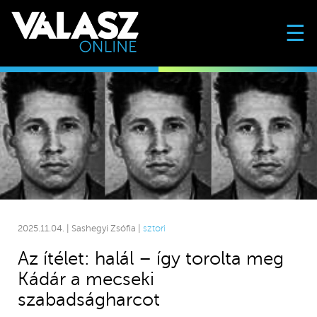
☰
2025.11.04. | Sashegyi Zsófia |
sztori
Az ítélet: halál – így torolta meg
Kádár a mecseki
szabadságharcot