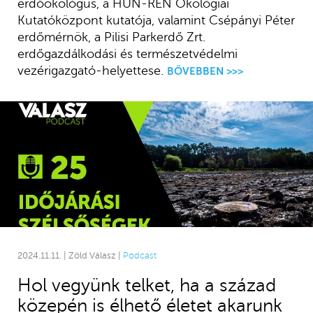
erdőökológus, a HUN-REN Ökológiai
Kutatóközpont kutatója, valamint Csépányi Péter
erdőmérnök, a Pilisi Parkerdő Zrt.
erdőgazdálkodási és természetvédelmi
vezérigazgató-helyettese.
BŐVEBBEN >>>
2024.11.11. | Zöld Válasz |
Podcast
Hol vegyünk telket, ha a század
közepén is élhető életet akarunk