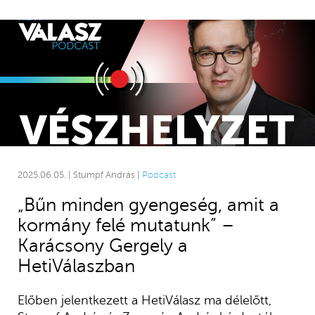
2025.06.05. | Stumpf András |
Podcast
„Bűn minden gyengeség, amit a
kormány felé mutatunk” –
Karácsony Gergely a
HetiVálaszban
Előben jelentkezett a HetiVálasz ma délelőtt,