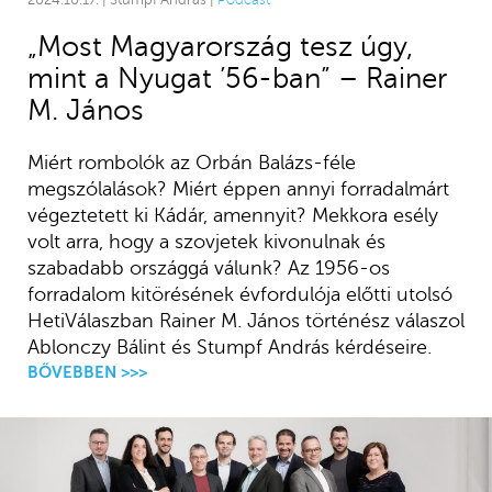
„Most Magyarország tesz úgy,
mint a Nyugat ’56-ban” – Rainer
M. János
Miért rombolók az Orbán Balázs-féle
megszólalások? Miért éppen annyi forradalmárt
végeztetett ki Kádár, amennyit? Mekkora esély
volt arra, hogy a szovjetek kivonulnak és
szabadabb országgá válunk? Az 1956-os
forradalom kitörésének évfordulója előtti utolsó
HetiVálaszban Rainer M. János történész válaszol
Ablonczy Bálint és Stumpf András kérdéseire.
BŐVEBBEN >>>