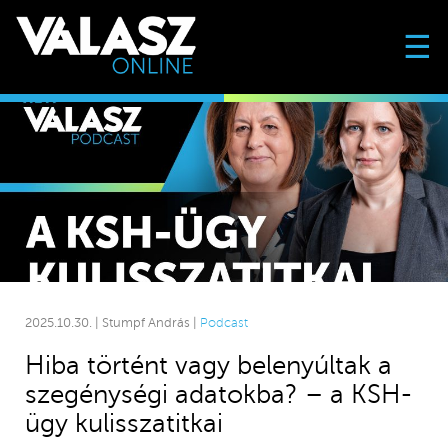
☰
2025.10.30. | Stumpf András |
Podcast
Hiba történt vagy belenyúltak a
szegénységi adatokba? – a KSH-
ügy kulisszatitkai