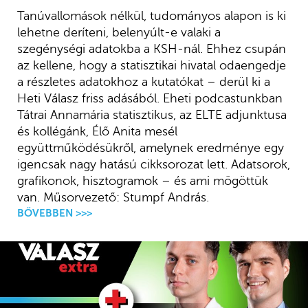
Tanúvallomások nélkül, tudományos alapon is ki
lehetne deríteni, belenyúlt-e valaki a
szegénységi adatokba a KSH-nál. Ehhez csupán
az kellene, hogy a statisztikai hivatal odaengedje
a részletes adatokhoz a kutatókat – derül ki a
Heti Válasz friss adásából. Eheti podcastunkban
Tátrai Annamária statisztikus, az ELTE adjunktusa
és kollégánk, Élő Anita mesél
együttműködésükről, amelynek eredménye egy
igencsak nagy hatású cikksorozat lett. Adatsorok,
grafikonok, hisztogramok – és ami mögöttük
van. Műsorvezető: Stumpf András.
BŐVEBBEN >>>