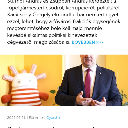
Stumpf András és Zsuppán András kérdezték a
főpolgármestert csődről, korrupcióról, politikáról.
Karácsony Gergely elmondta: bár nem ért egyet
ezzel, lehet, hogy a fővárosi frakciók egységének
megteremtéséhez bele kell majd mennie
kevésbé alkalmas politikai kinevezettek
cégvezetői megbízásába is.
BŐVEBBEN >>>
2025.05.21. | Élő Anita |
Gyorshír