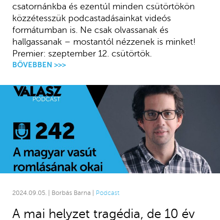
csatornánkba és ezentúl minden csütörtökön
közzétesszük podcastadásainkat videós
formátumban is. Ne csak olvassanak és
hallgassanak – mostantól nézzenek is minket!
Premier: szeptember 12. csütörtök.
BŐVEBBEN >>>
2024.09.05. | Borbás Barna |
Podcast
A mai helyzet tragédia, de 10 év