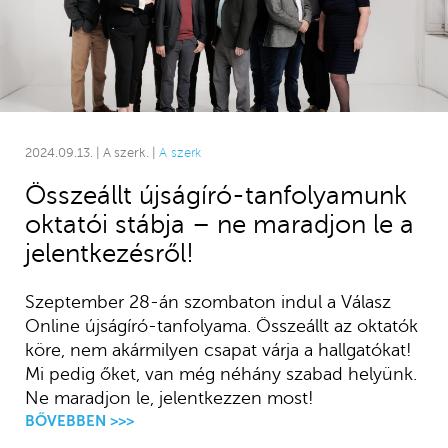
2024.09.13. | A szerk. |
A szerk
Összeállt újságíró-tanfolyamunk
oktatói stábja – ne maradjon le a
jelentkezésről!
Szeptember 28-án szombaton indul a Válasz
Online újságíró-tanfolyama. Összeállt az oktatók
köre, nem akármilyen csapat várja a hallgatókat!
Mi pedig őket, van még néhány szabad helyünk.
Ne maradjon le, jelentkezzen most!
BŐVEBBEN >>>