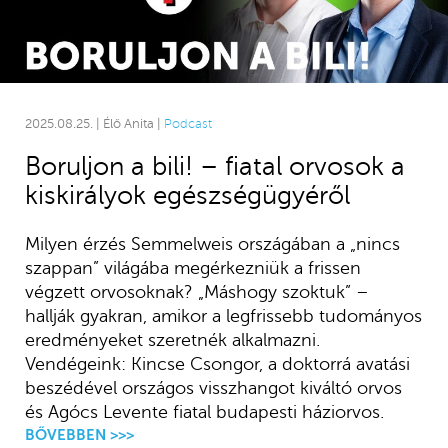
2025.08.25. | Élő Anita |
Podcast
Boruljon a bili! – fiatal orvosok a
kiskirályok egészségügyéről
Milyen érzés Semmelweis országában a „nincs
szappan” világába megérkezniük a frissen
végzett orvosoknak? „Máshogy szoktuk” –
hallják gyakran, amikor a legfrissebb tudományos
eredményeket szeretnék alkalmazni.
Vendégeink: Kincse Csongor, a doktorrá avatási
beszédével országos visszhangot kiváltó orvos
és Agócs Levente fiatal budapesti háziorvos.
BŐVEBBEN >>>