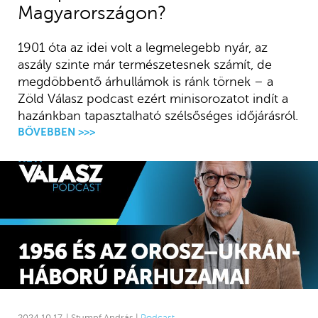
Magyarországon?
1901 óta az idei volt a legmelegebb nyár, az
aszály szinte már természetesnek számít, de
megdöbbentő árhullámok is ránk törnek – a
Zöld Válasz podcast ezért minisorozatot indít a
hazánkban tapasztalható szélsőséges időjárásról.
BŐVEBBEN >>>
2024.10.17. | Stumpf András |
Podcast