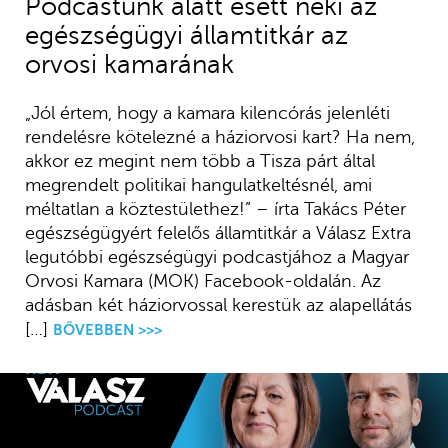
Podcastunk alatt esett neki az
egészségügyi államtitkár az
orvosi kamarának
„Jól értem, hogy a kamara kilencórás jelenléti
rendelésre kötelezné a háziorvosi kart? Ha nem,
akkor ez megint nem több a Tisza párt által
megrendelt politikai hangulatkeltésnél, ami
méltatlan a köztestülethez!” – írta Takács Péter
egészségügyért felelős államtitkár a Válasz Extra
legutóbbi egészségügyi podcastjához a Magyar
Orvosi Kamara (MOK) Facebook-oldalán. Az
adásban két háziorvossal kerestük az alapellátás
[…]
BŐVEBBEN >>>