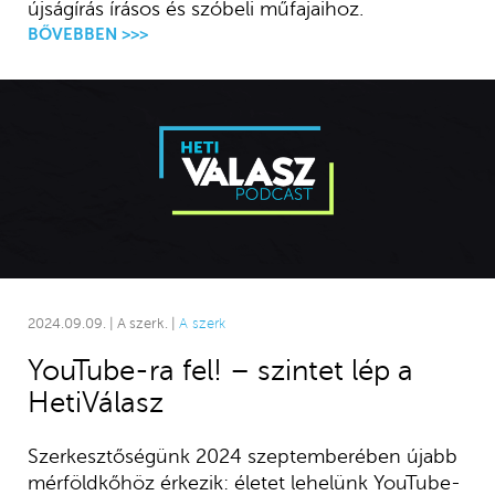
újságírás írásos és szóbeli műfajaihoz.
BŐVEBBEN >>>
2024.09.09. | A szerk. |
A szerk
YouTube-ra fel! – szintet lép a
HetiVálasz
Szerkesztőségünk 2024 szeptemberében újabb
mérföldkőhöz érkezik: életet lehelünk YouTube-