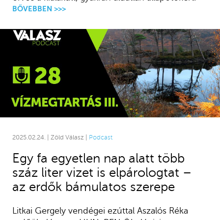
BŐVEBBEN >>>
2025.02.24. | Zöld Válasz |
Podcast
Egy fa egyetlen nap alatt több
száz liter vizet is elpárologtat –
az erdők bámulatos szerepe
Litkai Gergely vendégei ezúttal Aszalós Réka