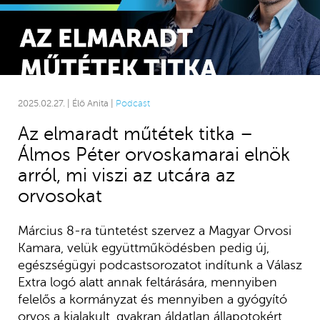
2025.02.27. | Élő Anita |
Podcast
Az elmaradt műtétek titka –
Álmos Péter orvoskamarai elnök
arról, mi viszi az utcára az
orvosokat
Március 8-ra tüntetést szervez a Magyar Orvosi
Kamara, velük együttműködésben pedig új,
egészségügyi podcastsorozatot indítunk a Válasz
Extra logó alatt annak feltárására, mennyiben
felelős a kormányzat és mennyiben a gyógyító
orvos a kialakult, gyakran áldatlan állapotokért.