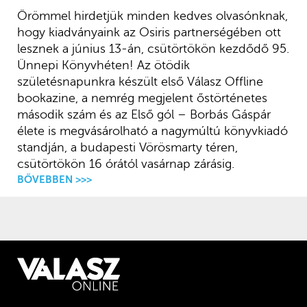
Örömmel hirdetjük minden kedves olvasónknak,
hogy kiadványaink az Osiris partnerségében ott
lesznek a június 13-án, csütörtökön kezdődő 95.
Ünnepi Könyvhéten! Az ötödik
születésnapunkra készült első Válasz Offline
bookazine, a nemrég megjelent őstörténetes
második szám és az Első gól – Borbás Gáspár
élete is megvásárolható a nagymúltú könyvkiadó
standján, a budapesti Vörösmarty téren,
csütörtökön 16 órától vasárnap zárásig.
BŐVEBBEN >>>