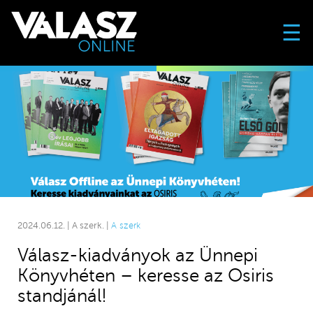
☰
2024.06.12. | A szerk. |
A szerk
Válasz-kiadványok az Ünnepi
Könyvhéten – keresse az Osiris
standjánál!