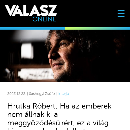
☰
2023.12.22. | Sashegyi Zsófia |
Interjú
Hrutka Róbert: Ha az emberek
nem állnak ki a
meggyőződésükért, ez a világ