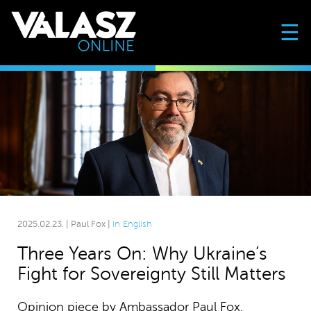
☰
2025.02.23. | Paul Fox |
In English
Three Years On: Why Ukraine’s
Fight for Sovereignty Still Matters
Opinion piece by Ambassador Paul Fox.