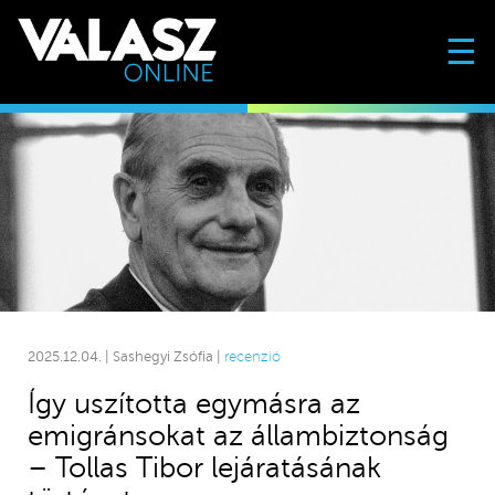
☰
2025.12.04. | Sashegyi Zsófia |
recenzió
Így uszította egymásra az
emigránsokat az állambiztonság
– Tollas Tibor lejáratásának