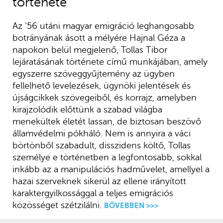
története
Az ‘56 utáni magyar emigráció leghangosabb
botrányának ásott a mélyére Hajnal Géza a
napokon belül megjelenő, Tollas Tibor
lejáratásának története című munkájában, amely
egyszerre szöveggyűjtemény az ügyben
fellelhető levelezések, ügynöki jelentések és
újságcikkek szövegeiből, és korrajz, amelyben
kirajzolódik előttünk a szabad világba
menekültek életét lassan, de biztosan beszövő
államvédelmi pókháló. Nem is annyira a váci
börtönből szabadult, disszidens költő, Tollas
személye e történetben a legfontosabb, sokkal
inkább az a manipulációs hadművelet, amellyel a
hazai szerveknek sikerül az ellene irányított
karaktergyilkossággal a teljes emigrációs
közösséget szétzilálni.
BŐVEBBEN >>>