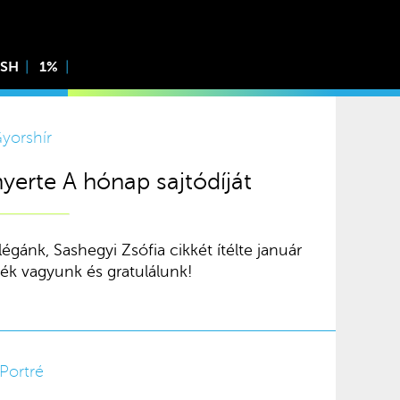
ISH
1%
yorshír
nyerte A hónap sajtódíját
ánk, Sashegyi Zsófia cikkét ítélte január
k vagyunk és gratulálunk!
Portré