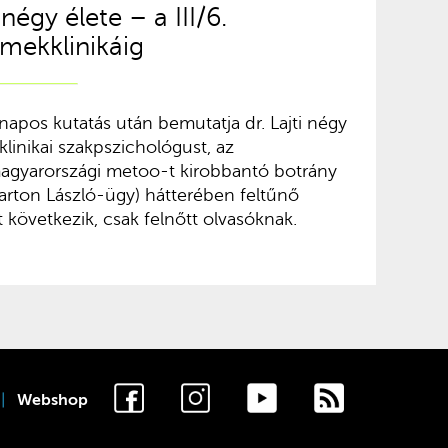
négy élete – a III/6.
rmekklinikáig
apos kutatás után bemutatja dr. Lajti négy
 klinikai szakpszichológust, az
agyarországi metoo-t kirobbantó botrány
 Marton László-ügy) hátterében feltűnő
t következik, csak felnőtt olvasóknak.
Webshop