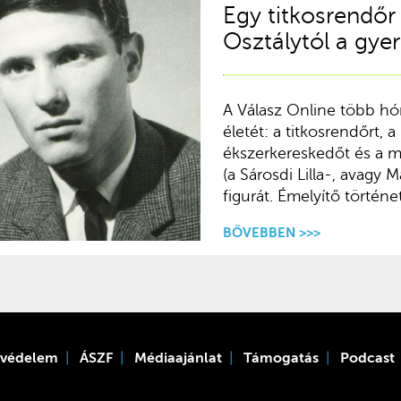
Egy titkosrendőr 
Osztálytól a gye
A Válasz Online több hón
életét: a titkosrendőrt, a
ékszerkereskedőt és a m
(a Sárosdi Lilla-, avagy
figurát. Émelyítő történe
BŐVEBBEN >>>
tvédelem
ÁSZF
Médiaajánlat
Támogatás
Podcast