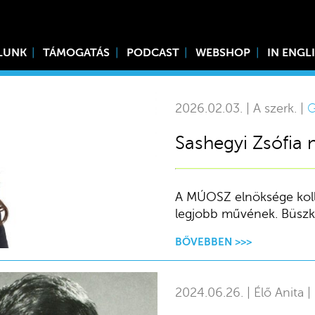
LUNK
TÁMOGATÁS
PODCAST
WEBSHOP
IN ENGL
2026.02.03. | A szerk. |
G
Sashegyi Zsófia 
A MÚOSZ elnöksége kollég
legjobb művének. Büszké
BŐVEBBEN >>>
2024.06.26. | Élő Anita |