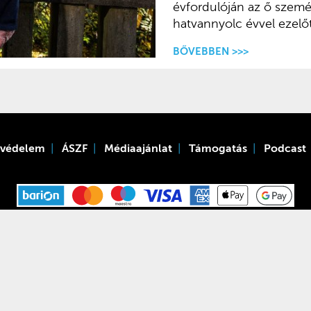
évfordulóján az ő személ
hatvannyolc évvel ezelő
BŐVEBBEN >>>
tvédelem
ÁSZF
Médiaajánlat
Támogatás
Podcast