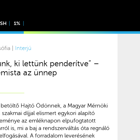
ISH
1%
ófia |
Interjú
unk, ki lettünk penderítve” –
mista az ünnep
 betöltő Hajtó Ödönnek, a Magyar Mérnöki
szakmai díjjal elismert egykori alapító
eménye az emléknapon elpufogtatott
rról is, mi a baj a rendszerváltás óta regnáló
fogásával. A forradalom leverésének