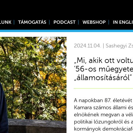
LUNK
TÁMOGATÁS
PODCAST
WEBSHOP
IN ENGL
2024.11.04. | Sashegyi Zs
„Mi, akik ott volt
’56-os műegyete
„államosításáról”
A napokban 87. életévét
Kamara számos állami és 
elnökének megvan a vél
politikai lózungokról és a
kormányok demokráciafel