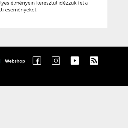
yes élményein keresztül idézzük fel a
tti eseményeket.
Webshop