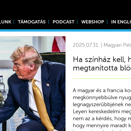
LUNK
TÁMOGATÁS
PODCAST
WEBSHOP
IN ENGL
2025.07.31. | Magyari Pét
Ha színház kell,
megtanította blö
A magyar és a francia ko
megkönnyebbülve nyugtá
legnagyszerűbbjének ne
Leyen kereskedelmi meg
nem az a kérdés, hogy me
hogy mennyire maradt kom