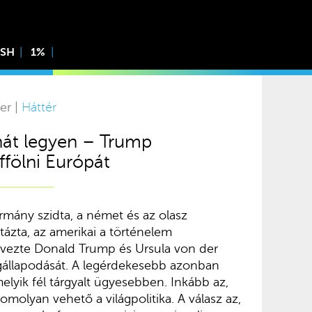
ISH
1%
er |
Háttér
 hát legyen – Trump
ffölni Európát
rmány szidta, a német és az olasz
zta, az amerikai a történelem
vezte Donald Trump és Ursula von der
állapodását. A legérdekesebb azonban
lyik fél tárgyalt ügyesebben. Inkább az,
olyan vehető a világpolitika. A válasz az,