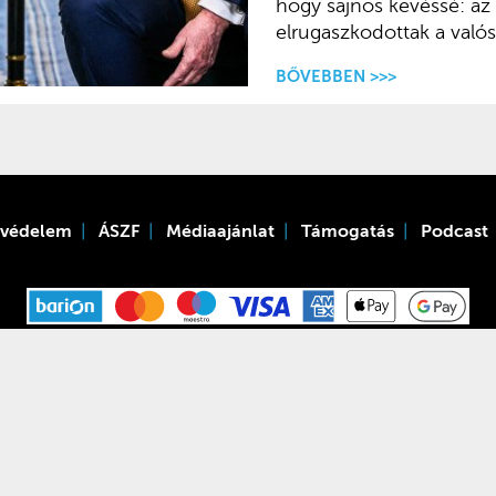
hogy sajnos kevéssé: az 
elrugaszkodottak a valós
BŐVEBBEN >>>
tvédelem
ÁSZF
Médiaajánlat
Támogatás
Podcast