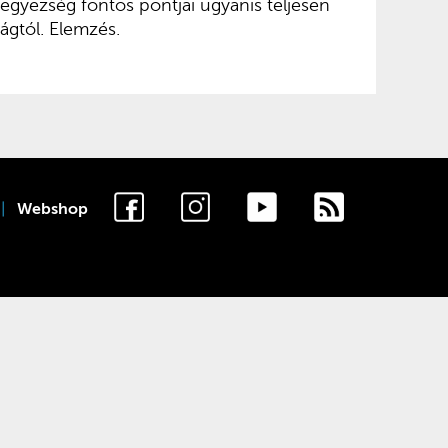
egyezség fontos pontjai ugyanis teljesen
ágtól. Elemzés.
Webshop