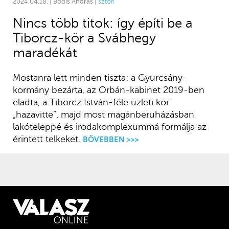
2024.04.18. | Bódis András |
sztori
Nincs több titok: így építi be a
Tiborcz-kör a Svábhegy
maradékát
Mostanra lett minden tiszta: a Gyurcsány-
kormány bezárta, az Orbán-kabinet 2019-ben
eladta, a Tiborcz István-féle üzleti kör
„hazavitte”, majd most magánberuházásban
lakóteleppé és irodakomplexummá formálja az
érintett telkeket.
BŐVEBBEN >>>