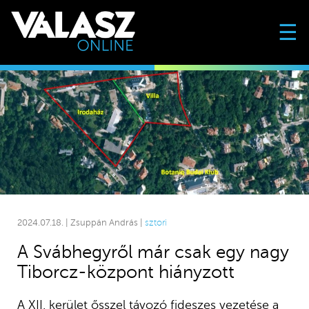
☰
2024.07.18. | Zsuppán András |
sztori
A Svábhegyről már csak egy nagy
Tiborcz-központ hiányzott
A XII. kerület ősszel távozó fideszes vezetése a