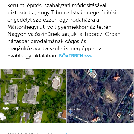
kerületi építési szabályzati módosításával
biztosította, hogy Tiborcz István cége építési
engedélyt szerezzen egy irodaházra a
Mártonhegyi úti volt gyermekkórház telkén.
Nagyon valószínűnek tartjuk: a Tiborcz-Orbán
házaspár birodalmának céges és
magánközpontja születik meg éppen a
Svábhegy oldalában.
BŐVEBBEN >>>