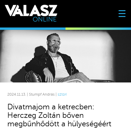
☰
2024.11.13. | Stumpf András |
sztori
Divatmajom a ketrecben:
Herczeg Zoltán bőven
megbűnhődött a hülyeségéért