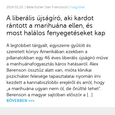
2019.02.20. | Balla Eszter (San Francisco) |
Nagytotál
A liberális újságíró, aki kardot
rántott a marihuána ellen, és
most halálos fenyegetéseket kap
A legtöbbet tárgyalt, egyszerre gyűlölt és
szeretett könyv Amerikában ezekben a
pillanatokban egy 46 éves liberális újságíró műve
a marihuánafogyasztás káros hatásairól. Alex
Berenson össztűz alatt van, mióta klinikai
pszichiáter felesége tapasztalatai nyomán írni
kezdett a kannabiszlobbi erejéről és arról, hogy
„a marihuána ugyan nem öl, de őrültté tehet”.
Berenson a magyar sajtóban először a […]
BŐVEBBEN >>>