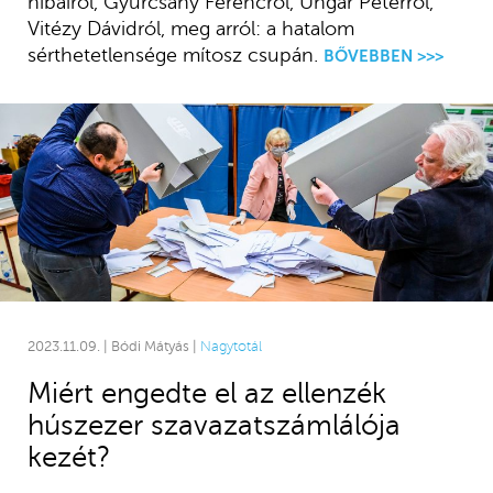
hibáiról, Gyurcsány Ferencről, Ungár Péterről,
Vitézy Dávidról, meg arról: a hatalom
sérthetetlensége mítosz csupán.
BŐVEBBEN >>>
2023.11.09. | Bódi Mátyás |
Nagytotál
Miért engedte el az ellenzék
húszezer szavazatszámlálója
kezét?