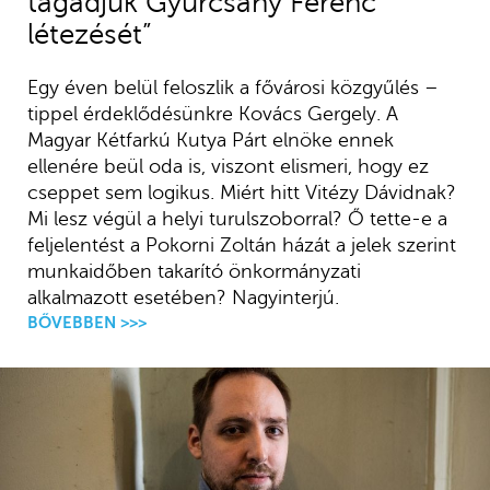
tagadjuk Gyurcsány Ferenc
létezését”
Egy éven belül feloszlik a fővárosi közgyűlés –
tippel érdeklődésünkre Kovács Gergely. A
Magyar Kétfarkú Kutya Párt elnöke ennek
ellenére beül oda is, viszont elismeri, hogy ez
cseppet sem logikus. Miért hitt Vitézy Dávidnak?
Mi lesz végül a helyi turulszoborral? Ő tette-e a
feljelentést a Pokorni Zoltán házát a jelek szerint
munkaidőben takarító önkormányzati
alkalmazott esetében? Nagyinterjú.
BŐVEBBEN >>>