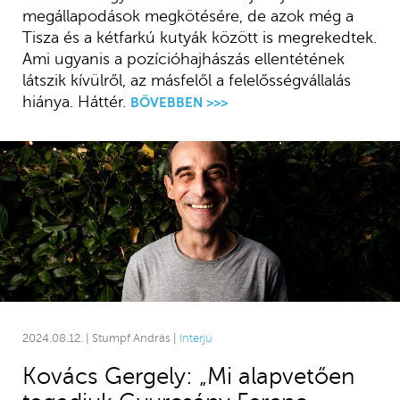
megállapodások megkötésére, de azok még a
Tisza és a kétfarkú kutyák között is megrekedtek.
Ami ugyanis a pozícióhajhászás ellentétének
látszik kívülről, az másfelől a felelősségvállalás
hiánya. Háttér.
BŐVEBBEN >>>
2024.08.12. | Stumpf András |
Interjú
Kovács Gergely: „Mi alapvetően