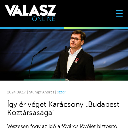
☰
2024.09.17. | Stumpf András |
sztori
Így ér véget Karácsony „Budapest
Köztársasága”
Vészesen fogy az idő a főváros jövőjét biztosító