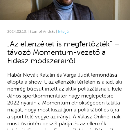
2024.02.13. | Stumpf András |
Interjú
„Az ellenzéket is megfertőzték” –
távozó Momentum-vezető a
Fidesz módszereiről
Habár Novák Katalin és Varga Judit lemondása
ellopta a show-t, az ellenzéki térfélen is akad, aki
nemrég búcsút intett az aktív politizálásnak. Kele
János sportkommentátor nagy meglepetésre
2022 nyarán a Momentum elnökségében találta
magát, hogy most kiszálljon a politikából és újra
a sport felé vegye az irányt. A Válasz Online-nak
most őszintén beszél pártja és az ellenzék