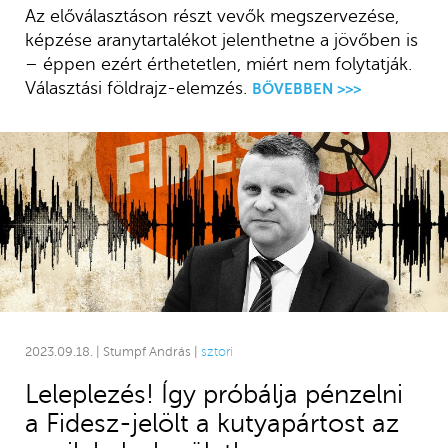
Az előválasztáson részt vevők megszervezése,
képzése aranytartalékot jelenthetne a jövőben is
– éppen ezért érthetetlen, miért nem folytatják.
Választási földrajz-elemzés.
BŐVEBBEN >>>
2023.09.18. | Stumpf András |
sztori
Leleplezés! Így próbálja pénzelni
a Fidesz-jelölt a kutyapártost az