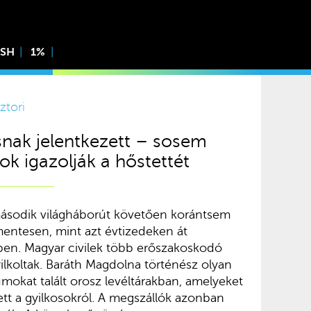
ISH
1%
ztori
kosnak jelentkezett – sosem
tok igazolják a hőstettét
második világháborút követően korántsem
entesen, mint azt évtizedeken át
ben. Magyar civilek több erőszakoskodó
ilkoltak. Baráth Magdolna történész olyan
okat talált orosz levéltárakban, amelyeket
tett a gyilkosokról. A megszállók azonban