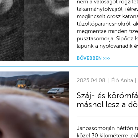
nem a valóságot rögzítet
takarmánytolvajról, félr
meglincselt orosz katon
tűzoltóparancsnokról, ak
megmentse minden tizedik
pusztasomorjai Sipőcz Is
lapunk a nyolcvanadik év
BŐVEBBEN >>>
2025.04.08. | Élő Anita |
Száj- és körömfá
máshol lesz a d
Jánossomorján hétfőn tün
közel 30 kilométerre leö