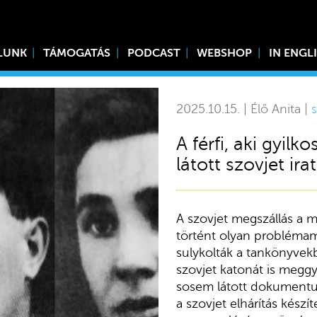
LUNK
TÁMOGATÁS
PODCAST
WEBSHOP
IN ENGL
2025.10.15. | Élő Anita |
s
A férfi, aki gyil
látott szovjet ira
A szovjet megszállás a 
történt olyan problémam
sulykolták a tankönyvek
szovjet katonát is meggy
sosem látott dokumentum
a szovjet elhárítás készí