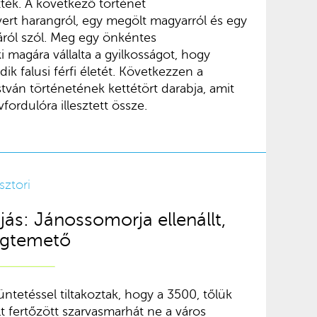
ték. A következő történet
evert harangról, egy megölt magyarról és egy
áról szól. Meg egy önkéntes
i magára vállalta a gyilkosságot, hogy
 falusi férfi életét. Következzen a
tván történetének kettétört darabja, amit
fordulóra illesztett össze.
sztori
jás: Jánossomorja ellenállt,
ögtemető
tetéssel tiltakoztak, hogy a 3500, tőlük
lt fertőzött szarvasmarhát ne a város