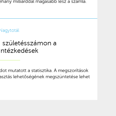
hány milliárddal magasabb lesz a számla.
Nagytotál
a születésszámon a
intézkedések
ot mutatott a statisztika. A megszorítások
lasztás lehetőségének megszüntetése lehet