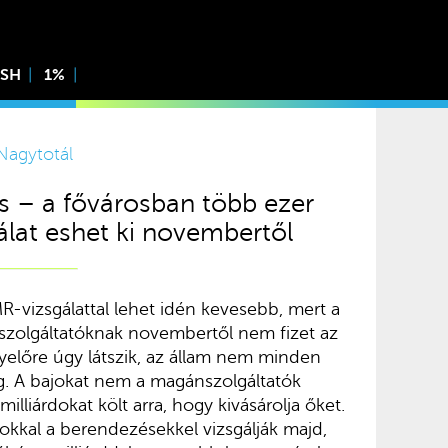
ISH
1%
Nagytotál
s – a fővárosban több ezer
lat eshet ki novembertől
-vizsgálattal lehet idén kevesebb, mert a
szolgáltatóknak novembertől nem fizet az
yelőre úgy látszik, az állam nem minden
. A bajokat nem a magánszolgáltatók
illiárdokat költ arra, hogy kivásárolja őket.
okkal a berendezésekkel vizsgálják majd,