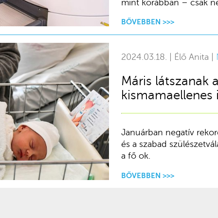
mint korábban – csak né
BŐVEBBEN >>>
2024.03.18. | Élő Anita |
Máris látszanak 
kismamaellenes 
Januárban negatív rekord
és a szabad szülészetvá
a fő ok.
BŐVEBBEN >>>