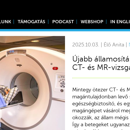
LUNK
TÁMOGATÁS
PODCAST
WEBSHOP
IN ENGL
2025.10.03. | Élő Anita |
Újabb államosítá
CT- és MR-vizsgá
Mintegy ötezer CT- és MR
magántulajdonban levő 
egészségbiztosító, és eg
magángépet vásárol meg
okozzák, az állam mégis m
Így a betegeket ugyanaz