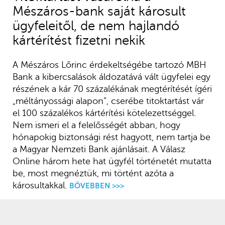
Mészáros-bank saját károsult
ügyfeleitől, de nem hajlandó
kártérítést fizetni nekik
A Mészáros Lőrinc érdekeltségébe tartozó MBH
Bank a kibercsalások áldozatává vált ügyfelei egy
részének a kár 70 százalékának megtérítését ígéri
„méltányossági alapon”, cserébe titoktartást vár
el 100 százalékos kártérítési kötelezettséggel.
Nem ismeri el a felelősségét abban, hogy
hónapokig biztonsági rést hagyott, nem tartja be
a Magyar Nemzeti Bank ajánlásait. A Válasz
Online három hete hat ügyfél történetét mutatta
be, most megnéztük, mi történt azóta a
károsultakkal.
BŐVEBBEN >>>