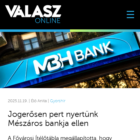
☰
2025.11.19. | Élő Anita |
Gyorshír
Jogerősen pert nyertünk
Mészáros bankja ellen
A Fővárosi Ítélőtábla megállapította, hogy