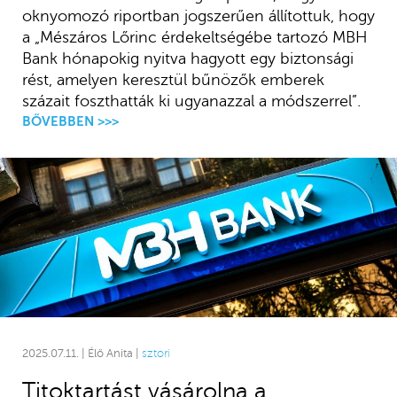
oknyomozó riportban jogszerűen állítottuk, hogy
a „Mészáros Lőrinc érdekeltségébe tartozó MBH
Bank hónapokig nyitva hagyott egy biztonsági
rést, amelyen keresztül bűnözők emberek
százait foszthatták ki ugyanazzal a módszerrel”.
BŐVEBBEN >>>
2025.07.11. | Élő Anita |
sztori
Titoktartást vásárolna a