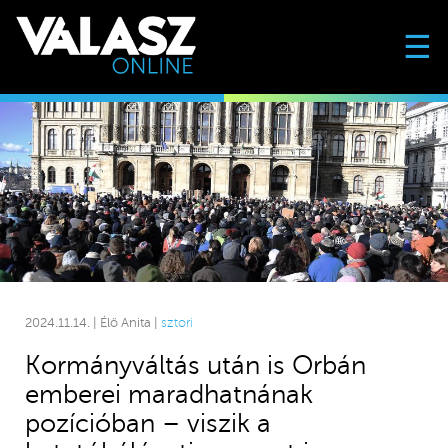
☰
2024.11.14. | Élő Anita |
sztori
Kormányváltás után is Orbán
emberei maradhatnának
pozícióban – viszik a