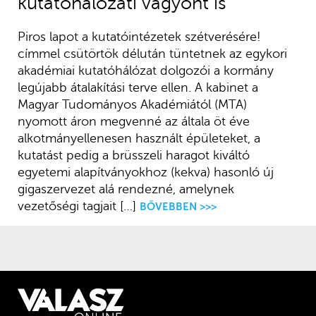
kutatóhálózati vagyont is
Piros lapot a kutatóintézetek szétverésére!
címmel csütörtök délután tüntetnek az egykori
akadémiai kutatóhálózat dolgozói a kormány
legújabb átalakítási terve ellen. A kabinet a
Magyar Tudományos Akadémiától (MTA)
nyomott áron megvenné az általa öt éve
alkotmányellenesen használt épületeket, a
kutatást pedig a brüsszeli haragot kiváltó
egyetemi alapítványokhoz (kekva) hasonló új
gigaszervezet alá rendezné, amelynek
vezetőségi tagjait […]
BŐVEBBEN >>>