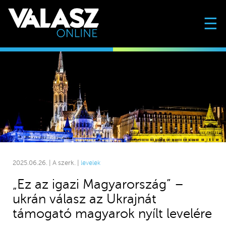
☰
2025.06.26. | A szerk. |
levelek
„Ez az igazi Magyarország” –
ukrán válasz az Ukrajnát
támogató magyarok nyílt levelére