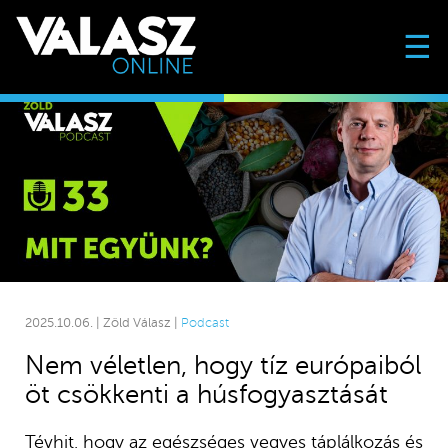
☰
2025.10.06. | Zöld Válasz |
Podcast
Nem véletlen, hogy tíz európaiból
öt csökkenti a húsfogyasztását
Tévhit, hogy az egészséges vegyes táplálkozás és