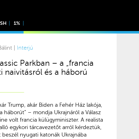
ISH
1%
álint |
Interjú
assic Parkban – a „francia
i naivitásról és a háború
akár Trump, akár Biden a Fehér Ház lakója,
 a háborút” – mondja Ukrajnáról a Válasz
e volt francia külügyminiszter. A realista
alló egykori tárcavezetőt arról kérdeztük,
beszél nyugati katonák Ukrajnába