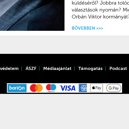
küldéséről? Jobbra tolód
választások nyomán? Mig
Orbán Viktor kormányát
BŐVEBBEN >>>
tvédelem
ÁSZF
Médiaajánlat
Támogatás
Podcast