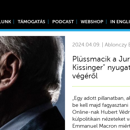
LUNK
TÁMOGATÁS
PODCAST
WEBSHOP
IN ENGL
2024.04.09. | Ablonczy B
Plüssmacik a Jur
Kissinger” nyugat
végéről
„Egy adott pillanatban, 
be kell majd fagyasztani
Online-nak Hubert Védrin
külpolitikain nézeteket v
Emmanuel Macron miért 