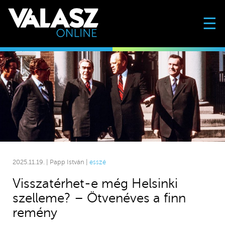
☰
2025.11.19. | Papp István |
esszé
Visszatérhet-e még Helsinki
szelleme? – Ötvenéves a finn
remény