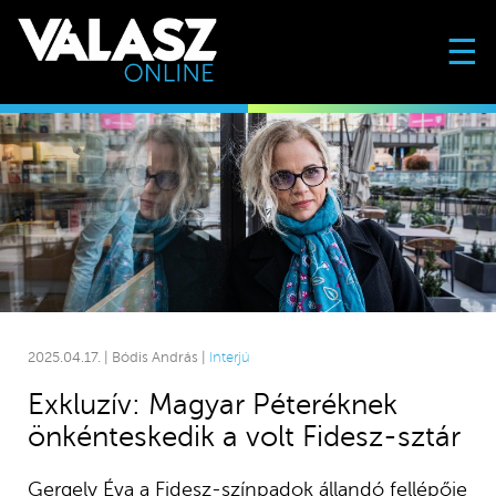
☰
2025.04.17. | Bódis András |
Interjú
Exkluzív: Magyar Péteréknek
önkénteskedik a volt Fidesz-sztár
Gergely Éva a Fidesz-színpadok állandó fellépője