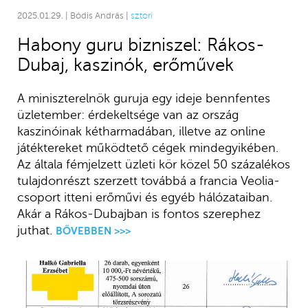
2025.01.29. | Bódis András |
sztori
Habony guru bizniszel: Rákos-
Dubaj, kaszinók, erőművek
A miniszterelnök guruja egy ideje bennfentes
üzletember: érdekeltsége van az ország
kaszinóinak kétharmadában, illetve az online
játéktereket működtető cégek mindegyikében.
Az általa fémjelzett üzleti kör közel 50 százalékos
tulajdonrészt szerzett továbbá a francia Veolia-
csoport itteni erőművi és egyéb hálózataiban.
Akár a Rákos-Dubajban is fontos szerephez
juthat.
BŐVEBBEN >>>