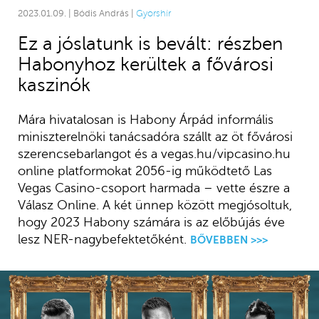
2023.01.09. | Bódis András |
Gyorshír
Ez a jóslatunk is bevált: részben
Habonyhoz kerültek a fővárosi
kaszinók
Mára hivatalosan is Habony Árpád informális
miniszterelnöki tanácsadóra szállt az öt fővárosi
szerencsebarlangot és a vegas.hu/vipcasino.hu
online platformokat 2056-ig működtető Las
Vegas Casino-csoport harmada – vette észre a
Válasz Online. A két ünnep között megjósoltuk,
hogy 2023 Habony számára is az előbújás éve
lesz NER-nagybefektetőként.
BŐVEBBEN >>>