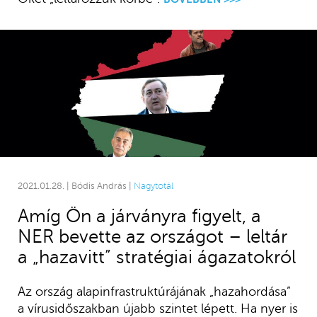
2021.01.28. | Bódis András |
Nagytotál
Amíg Ön a járványra figyelt, a
NER bevette az országot – leltár
a „hazavitt” stratégiai ágazatokról
Az ország alapinfrastruktúrájának „hazahordása”
a vírusidőszakban újabb szintet lépett. Ha nyer is