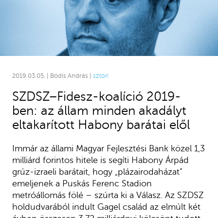
2019.03.05. | Bódis András |
sztori
SZDSZ–Fidesz-koalíció 2019-
ben: az állam minden akadályt
eltakarított Habony barátai elől
Immár az állami Magyar Fejlesztési Bank közel 1,3
milliárd forintos hitele is segíti Habony Árpád
grúz-izraeli barátait, hogy „plázairodaházat”
emeljenek a Puskás Ferenc Stadion
metróállomás fölé – szúrta ki a Válasz. Az SZDSZ
holdudvarából indult Gagel család az elmúlt két