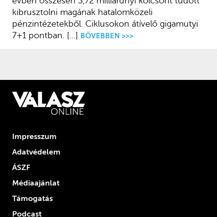
évben összesen 3,72 milliárdnyi kölcsönt tudott
kibrusztolni magának hatalomközeli
pénzintézetekből. Ciklusokon átívelő gigamutyi
7+1 pontban. […]
BŐVEBBEN >>>
Impresszum
Adatvédelem
ÁSZF
Médiaajánlat
Támogatás
Podcast