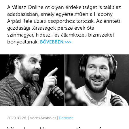
A Válasz Online öt olyan érdekeltséget is talált az
adatbázisban, amely egyértelműen a Habony
Árpád-féle üzleti csoporthoz tartozik. Az érintett
gazdasági társaságok persze évek óta
színmagyar, Fidesz- és államközeli bizniszeket
bonyolítanak.
BŐVEBBEN >>>
2020.03.26. | Vörös Szabolcs |
Podcast