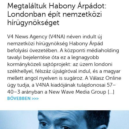
Megtaláltuk Habony Árpádot:
Londonban épít nemzetközi
hírügynökséget
V4 News Agency (V4NA) néven indult új
nemzetközi hírügynökség Habony Árpád
befolyási övezetében. A központi médiaholding
tavalyi bejelentése óta ez a legnagyobb
kormányközeli sajtóprojekt: az üzem londoni
székhellyel, félszáz újságíróval indul, és a magyar
mellett angol nyelven is sugároz. A Válasz Online
úgy tudja, a V4NA kiadójának tulajdonosai 57–
40–3 arányban a New Wave Media Group […]
BŐVEBBEN >>>