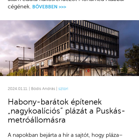
cégének.
BŐVEBBEN >>>
2024.01.11. | Bódis András |
sztori
Habony-barátok építenek
„nagykoalíciós” plázát a Puskás-
metróállomásra
A napokban bejárta a hír a sajtót, hogy pláza–