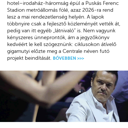
hotel–irodaház-háromság épül a Puskás Ferenc
Stadion metróállomás fölé, azaz 2026-ra rend
lesz a mai rendezetlenség helyén. A lapok
többnyire csak a fejlesztő közleményét vették át,
pedig van itt egyéb „látnivaló” is. Nem vagyunk
kényszeres ünneprontók, ám a jegyzőkönyv
kedvéért le kell szögeznünk: ciklusokon átívelő
gigamutyi előzte meg a Centrale néven futó
projekt beindítását.
BŐVEBBEN >>>