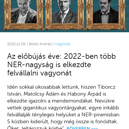
2022.12.29. | Bódis András |
Nagytotál
Az előbújás éve: 2022-ben több
NER-nagyság is elkezdte
felvállalni vagyonát
Idén sokkal okosabbak lettünk, hiszen Tiborcz
István, Matolcsy Ádám és Habony Árpád is
elkezdte igazolni a mendemondákat. Nevükre
vettek gigantikus vagyontárgyakat, egyre inkább
felvállalják tényleges helyüket a NER-piramisban.
S közben kiderült, hogy még össze is fonódtak.
Őket „leltározzuk körbe”.
BŐVEBBEN >>>