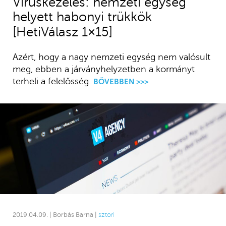
Víruskezelés: nemzeti egység
helyett habonyi trükkök
[HetiVálasz 1×15]
Azért, hogy a nagy nemzeti egység nem valósult
meg, ebben a járványhelyzetben a kormányt
terheli a felelősség.
BŐVEBBEN >>>
2019.04.09. | Borbás Barna |
sztori