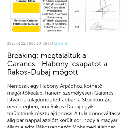
2025.01.22. | Bódis András |
Gyorshír
Breaking: megtaláltuk a
Garancsi–Habony-csapatot a
Rákos-Dubaj mögött
Nemcsak egy Habony Árpádhoz köthető
magántőkealap, hanem személyesen Garancsi
István is tulajdonos lett abban a Stockton Zrt.
nevű cégben, ami Rákos-Dubaj egyik
területének résztulajdonosa. A tulajdonosváltásra
alig pár nappal azelőtt került sor, hogy a magyar
állam eladta Rákosrendezőt Mohamed Alabbar