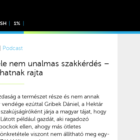
ISH
1%
 |
Podcast
tele nem unalmas szakkérdés –
hatnak rajta
daság a természet része és nem annak
y vendége ezúttal Gribek Dániel, a Hektár
szakújságíróként járja a magyar tájat, hogy
Látott például gazdát, aki ragadozó
pockok ellen, ahogy más ötletes
 tönkretétele viszont nem állítható meg egy-