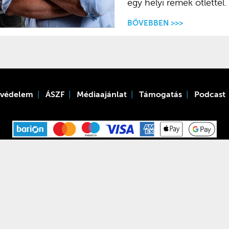
egy helyi remek ötlettel.
BŐVEBBEN >>>
tvédelem
ÁSZF
Médiaajánlat
Támogatás
Podcast