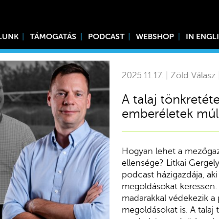
LUNK
TÁMOGATÁS
PODCAST
WEBSHOP
IN ENGL
2025.11.17. | Zöld Válasz
A talaj tönkreté
emberéletek múl
Hogyan lehet a mezőgaz
ellensége? Litkai Gergel
podcast házigazdája, aki 
megoldásokat keressen. 
madarakkal védekezik a 
megoldásokat is. A talaj