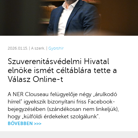
2026.01.15. | A szerk. |
Gyorshír
Szuverenitásvédelmi Hivatal
elnöke ismét céltáblára tette a
Válasz Online-t
A NER Clouseau felügyelője négy „árulkodó
hírrel” igyekszik bizonyítani friss Facebook-
bejegyzésében (szándékosan nem linkeljük),
hogy „külföldi érdekeket szolgálunk”.
BŐVEBBEN >>>