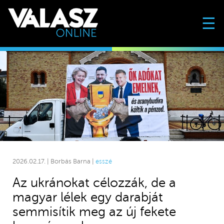
☰
2026.02.17. | Borbás Barna |
esszé
Az ukránokat célozzák, de a
magyar lélek egy darabját
semmisítik meg az új fekete