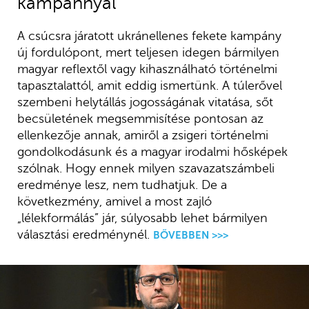
kampánnyal
A csúcsra járatott ukránellenes fekete kampány
új fordulópont, mert teljesen idegen bármilyen
magyar reflextől vagy kihasználható történelmi
tapasztalattól, amit eddig ismertünk. A túlerővel
szembeni helytállás jogosságának vitatása, sőt
becsületének megsemmisítése pontosan az
ellenkezője annak, amiről a zsigeri történelmi
gondolkodásunk és a magyar irodalmi hősképek
szólnak. Hogy ennek milyen szavazatszámbeli
eredménye lesz, nem tudhatjuk. De a
következmény, amivel a most zajló
„lélekformálás” jár, súlyosabb lehet bármilyen
választási eredménynél.
BŐVEBBEN >>>