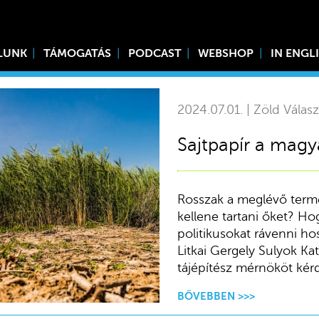
LUNK
TÁMOGATÁS
PODCAST
WEBSHOP
IN ENGL
2024.07.01. | Zöld Válasz
Sajtpapír a magy
Rosszak a meglévő term
kellene tartani őket? Ho
politikusokat rávenni h
Litkai Gergely Sulyok Ka
tájépítész mérnököt kérd
BŐVEBBEN >>>