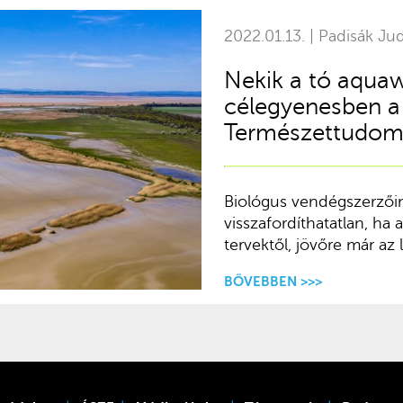
2022.01.13. | Padisák Ju
Nekik a tó aqua
célegyenesben a 
Természettudomá
Biológus vendégszerzői
visszafordíthatatlan, ha
tervektől, jövőre már az 
BŐVEBBEN >>>