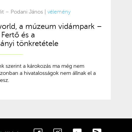
dit – Podani János |
vélemény
world, a múzeum vidámpark –
Fertő és a
nyi tönkretétele
nk szerint a károkozás ma még nem
 azonban a hivatalosságok nem állnak el a
lesz.