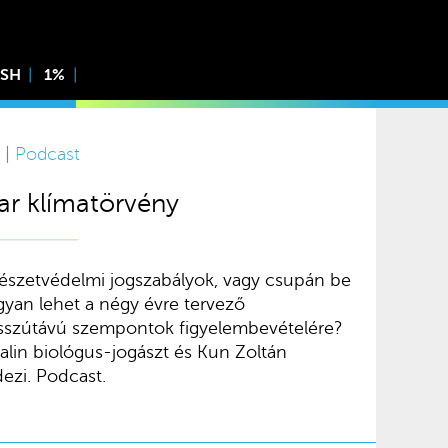
ISH
1%
 |
Podcast
ar klímatörvény
észetvédelmi jogszabályok, vagy csupán be
gyan lehet a négy évre tervező
osszútávú szempontok figyelembevételére?
talin biológus-jogászt és Kun Zoltán
ezi. Podcast.