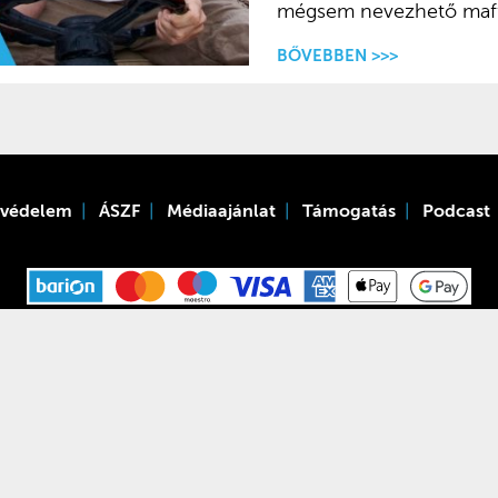
mégsem nevezhető maffi
BŐVEBBEN >>>
tvédelem
ÁSZF
Médiaajánlat
Támogatás
Podcast