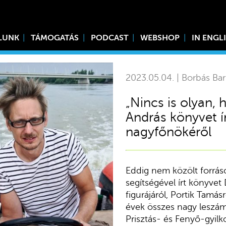
LUNK
TÁMOGATÁS
PODCAST
WEBSHOP
IN ENGL
2023.05.04. | Borbás Ba
„Nincs is olyan,
András könyvet ír
nagyfőnökéről
Eddig nem közölt forráso
segítségével írt könyvet
figurájáról, Portik Tamás
évek összes nagy leszám
Prisztás- és Fenyő-gyil