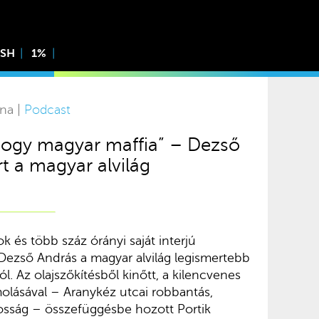
ISH
1%
rna |
Podcast
 hogy magyar maffia” – Dezső
t a magyar alvilág
k és több száz órányi saját interjú
 Dezső András a magyar alvilág legismertebb
ról. Az olajszőkítésből kinőtt, a kilencvenes
olásával – Aranykéz utcai robbantás,
kosság – összefüggésbe hozott Portik