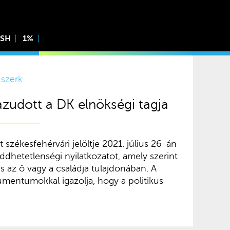
ISH
1%
 szerk
azudott a DK elnökségi tagja
t székesfehérvári jelöltje 2021. július 26-án
feddhetetlenségi nyilatkozatot, amely szerint
ás az ő vagy a családja tulajdonában. A
mentumokkal igazolja, hogy a politikus