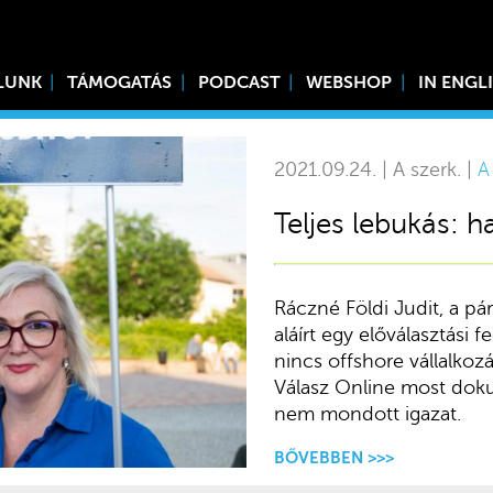
LUNK
TÁMOGATÁS
PODCAST
WEBSHOP
IN ENGL
2021.09.24. | A szerk. |
A
Teljes lebukás: h
Ráczné Földi Judit, a pár
aláírt egy előválasztási 
nincs offshore vállalkoz
Válasz Online most doku
nem mondott igazat.
BŐVEBBEN >>>